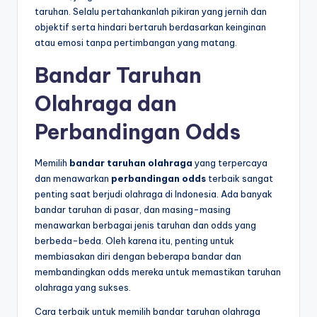
taruhan. Selalu pertahankanlah pikiran yang jernih dan
objektif serta hindari bertaruh berdasarkan keinginan
atau emosi tanpa pertimbangan yang matang.
Bandar Taruhan
Olahraga dan
Perbandingan Odds
Memilih
bandar taruhan olahraga
yang terpercaya
dan menawarkan
perbandingan odds
terbaik sangat
penting saat berjudi olahraga di Indonesia. Ada banyak
bandar taruhan di pasar, dan masing-masing
menawarkan berbagai jenis taruhan dan odds yang
berbeda-beda. Oleh karena itu, penting untuk
membiasakan diri dengan beberapa bandar dan
membandingkan odds mereka untuk memastikan taruhan
olahraga yang sukses.
Cara terbaik untuk memilih bandar taruhan olahraga