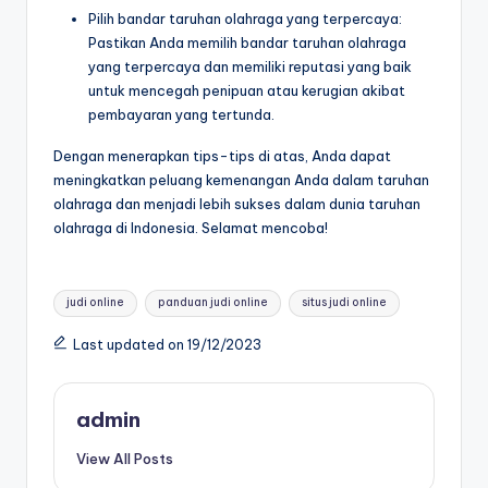
Pilih bandar taruhan olahraga yang terpercaya:
Pastikan Anda memilih bandar taruhan olahraga
yang terpercaya dan memiliki reputasi yang baik
untuk mencegah penipuan atau kerugian akibat
pembayaran yang tertunda.
Dengan menerapkan tips-tips di atas, Anda dapat
meningkatkan peluang kemenangan Anda dalam taruhan
olahraga dan menjadi lebih sukses dalam dunia taruhan
olahraga di Indonesia. Selamat mencoba!
Tags:
judi online
panduan judi online
situs judi online
Last updated on 19/12/2023
admin
View All Posts