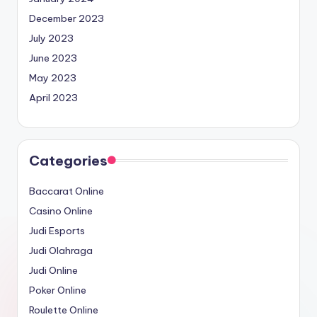
December 2023
July 2023
June 2023
May 2023
April 2023
Categories
Baccarat Online
Casino Online
Judi Esports
Judi Olahraga
Judi Online
Poker Online
Roulette Online