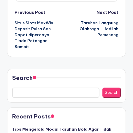
Post
Previous Post
Next Post
Situs Slots MaxWin
Taruhan Langsung
navigation
Deposit Pulsa Sah
Olahraga – Jadilah
Dapat dipercaya
Pemenang
Tiada Potongan
Sampit
Search
Search
Recent Posts
Tips Mengelola Modal Taruhan Bola Agar Tidak