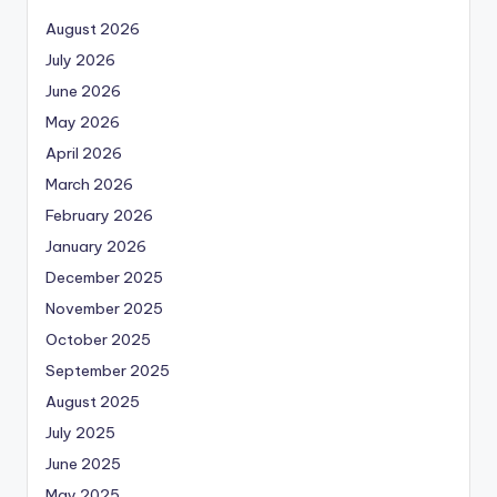
August 2026
July 2026
June 2026
May 2026
April 2026
March 2026
February 2026
January 2026
December 2025
November 2025
October 2025
September 2025
August 2025
July 2025
June 2025
May 2025