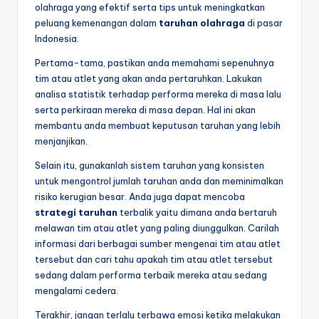
olahraga yang efektif serta tips untuk meningkatkan
peluang kemenangan dalam
taruhan olahraga
di pasar
Indonesia.
Pertama-tama, pastikan anda memahami sepenuhnya
tim atau atlet yang akan anda pertaruhkan. Lakukan
analisa statistik terhadap performa mereka di masa lalu
serta perkiraan mereka di masa depan. Hal ini akan
membantu anda membuat keputusan taruhan yang lebih
menjanjikan.
Selain itu, gunakanlah sistem taruhan yang konsisten
untuk mengontrol jumlah taruhan anda dan meminimalkan
risiko kerugian besar. Anda juga dapat mencoba
strategi taruhan
terbalik yaitu dimana anda bertaruh
melawan tim atau atlet yang paling diunggulkan. Carilah
informasi dari berbagai sumber mengenai tim atau atlet
tersebut dan cari tahu apakah tim atau atlet tersebut
sedang dalam performa terbaik mereka atau sedang
mengalami cedera.
Terakhir, jangan terlalu terbawa emosi ketika melakukan