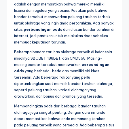
adalah dengan memastikan bahwa mereka memiliki
lisensi dan regulasi yang sesuai. Pastikan pula bahwa
bandar tersebut menawarkan peluang taruhan terbaik
untuk olahraga yang ingin anda pertaruhkan. Ada banyak
situs
perbandingan odds
dan ulasan bandar taruhan di
internet, jadi pastikan untuk melakukan riset sebelum
membuat keputusan taruhan.
Beberapa bandar taruhan olahraga terbaik di Indonesia
misalnya SBOBET, 188BET, dan CMD368. Masing-
masing bandar tersebut menawarkan
perbandingan
odds
yang berbeda-beda dan memiliki ciri khas
tersendiri. Ada beberapa faktor yang perlu
dipertimbangkan saat memilih bandar taruhan olahraga,
seperti peluang taruhan, variasi olahraga yang
ditawarkan, dan bonus dan promosi yang tersedia.
Membandingkan odds dari berbagai bandar taruhan
olahraga juga sangat penting. Dengan cara ini, anda
dapat memastikan bahwa anda memasang taruhan
pada peluang terbaik yang tersedia. Ada beberapa situs