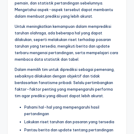
pemain, dan statistik pertandingan sebelumnya.
Mengetahui aspek-aspek tersebut dapat membantu
dalam membuat prediksi yang lebih akurat.
Untuk meningkatkan kemampuan dalam memprediksi
taruhan olahraga, ada beberapa hal yang dapat
dilakukan, seperti melakukan riset terhadap pasaran
taruhan yang tersedia, mengikuti berita dan update
terbaru mengenai pertandingan, serta mempelajari cara
membaca data statistik dan tabel.
Dalam memilih tim untuk diprediksi sebagai pemenang,
sebaiknya dilakukan dengan objektif dan tidak
berdasarkan fanatisme pribadi. Selalu pertimbangkan
faktor-faktor penting yang mempengaruhi performa
tim agar prediksi yang dibuat dapat lebih akurat.
Pahami hal-hal yang mempengaruhi hasil
pertandingan
Lakukan riset taruhan dan pasaran yang tersedia
Pantau berita dan update tentang pertandingan