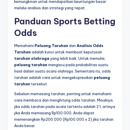
kemungkinan untuk mendapatkan keuntungan besar
melalui analisis dan strategi yang tepat.
Panduan Sports Betting
Odds
Memahami
Peluang Taruhan
dan
Analisis Odds
Taruhan
adalah kunci untuk membuat keputusan
taruhan olahraga
yang lebih baik. Untuk memulai,
peluang taruhan
mengacu pada probabilitas suatu
hasil dalam suatu acara olahraga. Sementara itu, odds
taruhan adalah cara untuk mengekspresikan
peluang
taruhan
tersebut.
Sebelum memasang taruhan, penting untuk memahami
cara membaca dan menghitung odds taruhan. Misalnya,
jika odds taruhan pada acara tertentu adalah 2:1, artinya
jika Anda memasang Rp100.000, Anda dapat
memenangkan Rp200.000 (Rp100.000 x 2) jika taruhan
Anda benar.