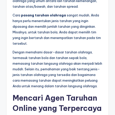
olahraga yang umum antara lain taruhan kemenangan,
taruhan atas/bawah, dan taruhan spread.
Cara
pasang taruhan olahraga
sangat mudah, Anda
hanya perlu menentukan jenis taruhan yang ingin
dipasang dan memilih jumlah taruhan yang diinginkan.
Misalnya, untuk taruhan bola, Anda dapat memilih tim
yang ingin bertaruh dan menempatkan taruhan pada tim
tersebut.
Dengan memahami dasar-dasar taruhan olahraga,
termasuk taruhan bola dan taruhan sepak bola,
memasang taruhan langsung olahraga akan menjadi lebih
mudah. Selain itu, pemahaman yang baik tentang jenis-
jenis taruhan olahraga yang tersedia dan bagaimana
cara memasang taruhan dapat meningkatkan peluang
Anda untuk menang dalam taruhan langsung olahraga.
Mencari Agen Taruhan
Online yang Terpercaya