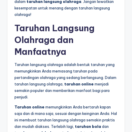
dalam
taruhan langsung olahraga
. Jangan lewatkan
kesempatan untuk menang dengan taruhan langsung
olahraga!
Taruhan Langsung
Olahraga dan
Manfaatnya
Taruhan langsung olahraga adalah bentuk taruhan yang
memungkinkan Anda memasang taruhan pada
pertandingan olahraga yang sedang berlangsung. Dalam
taruhan langsung olahraga,
taruhan online
menjadi
semakin populer dan memberikan manfaat bagi para
penjudi.
Taruhan online
memungkinkan Anda bertaruh kapan
saja dan di mana saja, sesuai dengan keinginan Anda. Hal
ini membuat taruhan langsung olahraga semakin praktis
dan mudah diakses. Terlebih lagi,
taruhan bola
dan