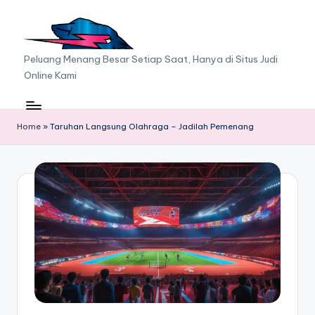
Skip
to
A
Peluang Menang Besar Setiap Saat, Hanya di Situs Judi
content
Online Kami
A
F
C
Home
»
Taruhan Langsung Olahraga – Jadilah Pemenang
G