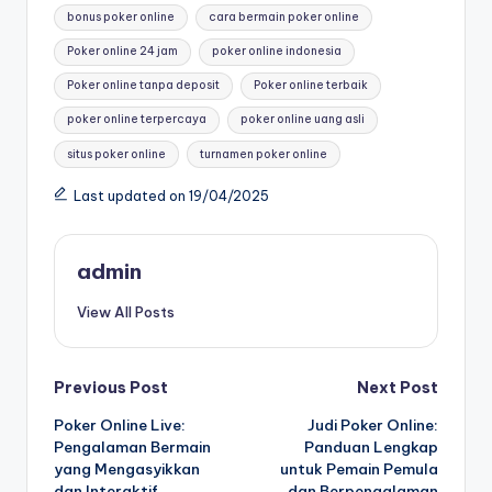
Tags:
bonus poker online
cara bermain poker online
Poker online 24 jam
poker online indonesia
Poker online tanpa deposit
Poker online terbaik
poker online terpercaya
poker online uang asli
situs poker online
turnamen poker online
Last updated on 19/04/2025
admin
View All Posts
Post
Previous Post
Next Post
Poker Online Live:
Judi Poker Online:
navigation
Pengalaman Bermain
Panduan Lengkap
yang Mengasyikkan
untuk Pemain Pemula
dan Interaktif
dan Berpengalaman