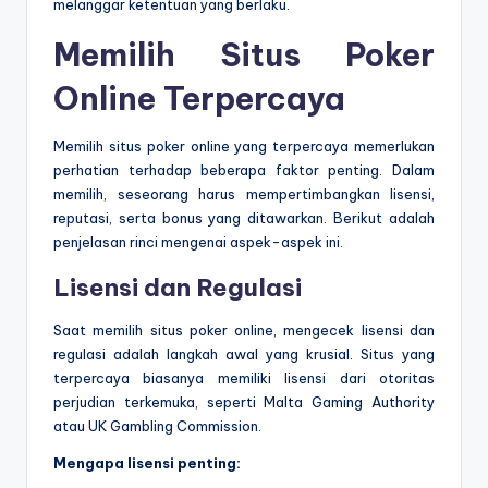
melanggar ketentuan yang berlaku.
Memilih Situs Poker
Online Terpercaya
Memilih situs poker online yang terpercaya memerlukan
perhatian terhadap beberapa faktor penting. Dalam
memilih, seseorang harus mempertimbangkan lisensi,
reputasi, serta bonus yang ditawarkan. Berikut adalah
penjelasan rinci mengenai aspek-aspek ini.
Lisensi dan Regulasi
Saat memilih situs poker online, mengecek lisensi dan
regulasi adalah langkah awal yang krusial. Situs yang
terpercaya biasanya memiliki lisensi dari otoritas
perjudian terkemuka, seperti Malta Gaming Authority
atau UK Gambling Commission.
Mengapa lisensi penting: