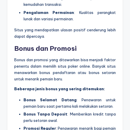
kemudahan transaksi.
Pengalaman Permainan
: Kualitas perangkat
lunak dan variasi permainan.
Situs yang mendapatkan ulasan positif cenderung lebih
dapat dipercaya.
Bonus dan Promosi
Bonus dan promosi yang ditawarkan bisa menjadi faktor
penentu dalam memilih situs poker online. Banyak situs
menawarkan bonus pendaftaran atau bonus setoran
untuk menarik pemain baru.
Beberapa jenis bonus yang sering ditemukan:
Bonus Selamat Datang
: Penawaran untuk
pemain baru saat pertama kali melakukan setoran.
Bonus Tanpa Deposit
: Memberikan kredit tanpa
perlu setoran awal.
Promosi Reguler
: Penawaran menarik bagi pemain