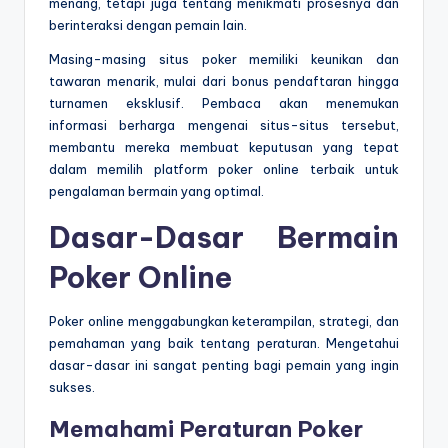
menang, tetapi juga tentang menikmati prosesnya dan
berinteraksi dengan pemain lain.
Masing-masing situs poker memiliki keunikan dan
tawaran menarik, mulai dari bonus pendaftaran hingga
turnamen eksklusif. Pembaca akan menemukan
informasi berharga mengenai situs-situs tersebut,
membantu mereka membuat keputusan yang tepat
dalam memilih platform poker online terbaik untuk
pengalaman bermain yang optimal.
Dasar-Dasar Bermain
Poker Online
Poker online menggabungkan keterampilan, strategi, dan
pemahaman yang baik tentang peraturan. Mengetahui
dasar-dasar ini sangat penting bagi pemain yang ingin
sukses.
Memahami Peraturan Poker