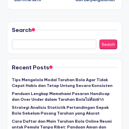
Search
Search
Recent Posts
Tips Mengelola Modal Taruhan Bola Agar Tidak
Cepat Habis dan Tetap Untung Secara Konsisten
Panduan Lengkap Memahami Pasaran Handicap
dan Over Under dalam Taruhan Bolaไม่ต้องฝาก
Strategi Analisis Statistik Pertandingan Sepak
Bola Sebelum Pasang Taruhan yang Akurat
Cara Daftar dan Main Taruhan Bola Online Resmi
untuk Pemula Tanpa Ribet: Panduan Aman dan