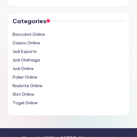
Categories
Baccarat Online
Casino Online
Judi Esports
Judi Olahraga
Judi Online
Poker Online
Roulette Online
Slot Online
Togel Online