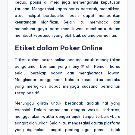
Kedua, posisi di meja juga memengaruhi keputusan
taruhan. Mengetahui kapan harus bertaruh, menaikkan,
atau melipat berdasarkan posisi dapat memberikan
keuntungan signifikan. Selain itu, membaca dan
memahami gaya permainan lawan membantu dalam
membuat keputusan yang lebih baik selama permainan.
Etiket dalam Poker Online
Etiket dalam poker online penting untuk menciptakan
pengalaman bermain yang meny愤uh. Pemain harus
selalu bersikap sopan dan menghormati lawan.
Menghindari penggunaan bahasa kasar atau perilaku
yang merugikan dapat menjaga suasana permainan
tetap positif.
Menunggu giliran untuk bertindak adalah hal yang
esensial. Dalam permainan dengan waktu terbatas,
menggunakan waktu dengan bijak tanpa terburu-buru
sangat dianjurkan. Selain itu, mengetahui aturan platform
yang digunakan sangat penting agar pemain tidak