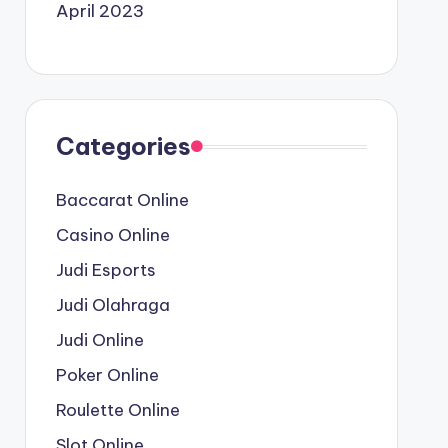
April 2023
Categories
Baccarat Online
Casino Online
Judi Esports
Judi Olahraga
Judi Online
Poker Online
Roulette Online
Slot Online