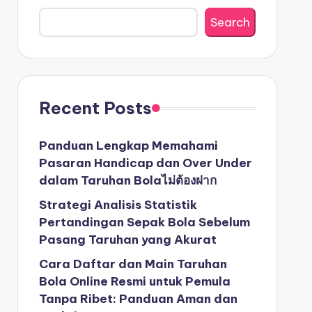
Search
Recent Posts
Panduan Lengkap Memahami
Pasaran Handicap dan Over Under
dalam Taruhan Bolaไม่ต้องฝาก
Strategi Analisis Statistik
Pertandingan Sepak Bola Sebelum
Pasang Taruhan yang Akurat
Cara Daftar dan Main Taruhan
Bola Online Resmi untuk Pemula
Tanpa Ribet: Panduan Aman dan