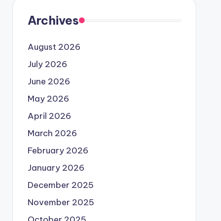
Archives
August 2026
July 2026
June 2026
May 2026
April 2026
March 2026
February 2026
January 2026
December 2025
November 2025
October 2025