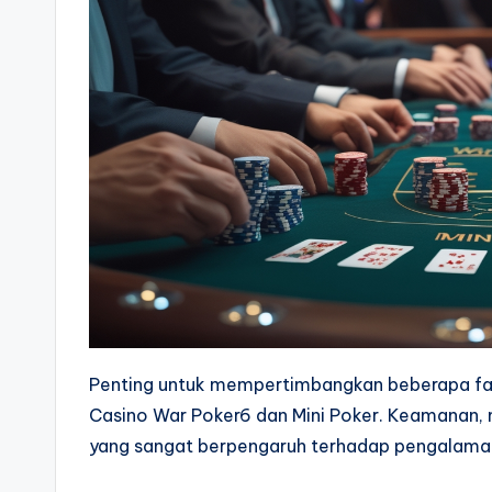
Penting untuk mempertimbangkan beberapa fak
Casino War Poker6 dan Mini Poker. Keamanan, m
yang sangat berpengaruh terhadap pengalama