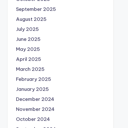
September 2025
August 2025
July 2025
June 2025
May 2025
April 2025
March 2025
February 2025
January 2025
December 2024
November 2024
October 2024