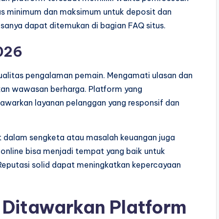
tas minimum dan maksimum untuk deposit dan
asanya dapat ditemukan di bagian FAQ situs.
2026
 kualitas pengalaman pemain. Mengamati ulasan dan
kan wawasan berharga. Platform yang
warkan layanan pelanggan yang responsif dan
at dalam sengketa atau masalah keuangan juga
 online bisa menjadi tempat yang baik untuk
 Reputasi solid dapat meningkatkan kepercayaan
 Ditawarkan Platform