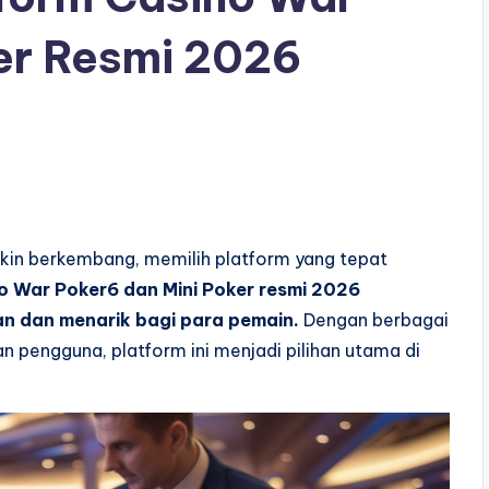
er Resmi 2026
kin berkembang, memilih platform yang tepat
 War Poker6 dan Mini Poker resmi 2026
 dan menarik bagi para pemain.
Dengan berbagai
 pengguna, platform ini menjadi pilihan utama di