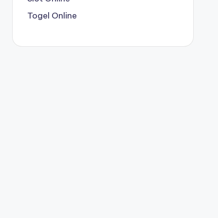
Togel Online