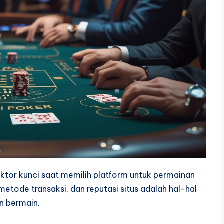
tor kunci saat memilih platform untuk permainan
etode transaksi, dan reputasi situs adalah hal-hal
n bermain.