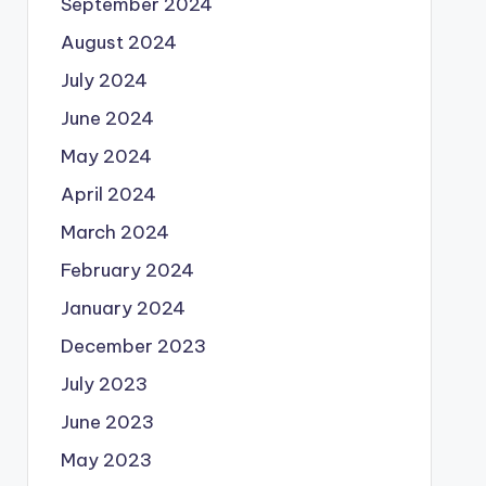
September 2024
August 2024
July 2024
June 2024
May 2024
April 2024
March 2024
February 2024
January 2024
December 2023
July 2023
June 2023
May 2023