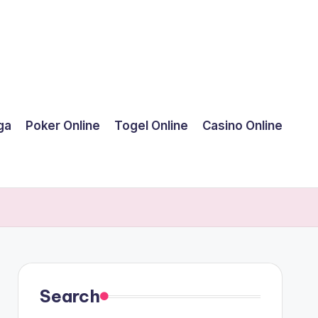
ga
Poker Online
Togel Online
Casino Online
Search