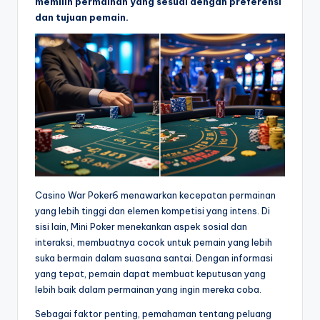
memilih permainan yang sesuai dengan preferensi
dan tujuan pemain.
Casino War Poker6 menawarkan kecepatan permainan
yang lebih tinggi dan elemen kompetisi yang intens. Di
sisi lain, Mini Poker menekankan aspek sosial dan
interaksi, membuatnya cocok untuk pemain yang lebih
suka bermain dalam suasana santai. Dengan informasi
yang tepat, pemain dapat membuat keputusan yang
lebih baik dalam permainan yang ingin mereka coba.
Sebagai faktor penting, pemahaman tentang peluang