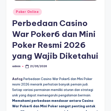
Posted
Poker Online
in
Perbedaan Casino
War Poker6 dan Mini
Poker Resmi 2026
yang Wajib Diketahui
admin
21/05/2026
Posted
by
Aafcg
Perbedaan Casino War Poker6 dan Mini Poker
resmi 2026 menarik perhatian banyak pemain judi.
Setiap variasi permainan memiliki aturan dan strategi
unik yang dapat memengaruhi pengalaman bermain.
Memahami perbedaan mendasar antara Casino
War Poker6 dan Mini Poker sangat penting untuk