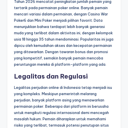
Tahun 2026 mencatat peningkatan jumlah pemain yang
tertarik pada permainan poker online. Banyak pemain
mencari variasi dalam permainan, dengan Casino War
Poker6 dan Mini Poker menjadi pilihan favorit. Data
menunjukkan bahwa terdapat lebih banyak generasi
muda yang terlibat dalam aktivitas ini, dengan kelompok
usia 18 hingga 35 tahun mendominasi. Popularitas ini juga
dipicu oleh kemudahan akses dan kecepatan permainan
yang ditawarkan. Dengan tawaran bonus dan promosi
yang kompetitif, semakin banyak pemain mencoba
peruntungan mereka di platform-platform yang ada.
Legalitas dan Regulasi
Legalitas perjudian online di Indonesia tetap menjadi isu
yang kompleks. Meskipun pemerintah melarang
perjudian, banyak platform asing yang menawarkan
permainan poker. Beberapa dari platform ini berusaha
untuk mengikuti regulasi internasional demi mencegah
masalah hukum. Pemain diharapkan untuk memahami
risiko yang terlibat, termasuk potensi penutupan situs