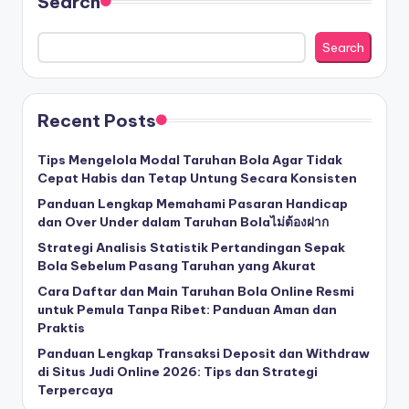
Search
Search
Recent Posts
Tips Mengelola Modal Taruhan Bola Agar Tidak
Cepat Habis dan Tetap Untung Secara Konsisten
Panduan Lengkap Memahami Pasaran Handicap
dan Over Under dalam Taruhan Bolaไม่ต้องฝาก
Strategi Analisis Statistik Pertandingan Sepak
Bola Sebelum Pasang Taruhan yang Akurat
Cara Daftar dan Main Taruhan Bola Online Resmi
untuk Pemula Tanpa Ribet: Panduan Aman dan
Praktis
Panduan Lengkap Transaksi Deposit dan Withdraw
di Situs Judi Online 2026: Tips dan Strategi
Terpercaya