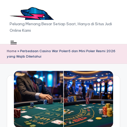
Skip
to
A
Peluang Menang Besar Setiap Saat, Hanya di Situs Judi
content
Online Kami
A
F
C
Home
»
Perbedaan Casino War Poker6 dan Mini Poker Resmi 2026
yang Wajib Diketahui
G