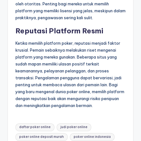
oleh otoritas. Penting bagi mereka untuk memilih
platform yang memiliki lisensi yang jelas, meskipun dalam
praktiknya, pengawasan sering kali sulit.
Reputasi Platform Resmi
Ketika memilih platform poker, reputasi menjadi faktor
krusial. Pemain sebaiknya melakukan riset mengenai
platform yang mereka gunakan. Beberapa situs yang
sudah mapan memiliki ulasan positif terkait
keamanannya, pelayanan pelanggan, dan proses
transaksi. Pengalaman pengguna dapat bervariasi, jadi
penting untuk membaca ulasan dari pemain lain. Bagi
yang baru mengenal dunia poker online, memilih platform
dengan reputasi baik akan mengurangi risiko penipuan
dan meningkatkan pengalaman bermain.
Tags:
daftar poker online
judi poker online
poker online deposit murah
poker online indonesia