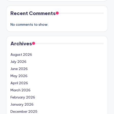
Recent Comments
No comments to show.
Archives
August 2026
July 2026
June 2026
May 2026
April 2026
March 2026
February 2026
January 2026
December 2025