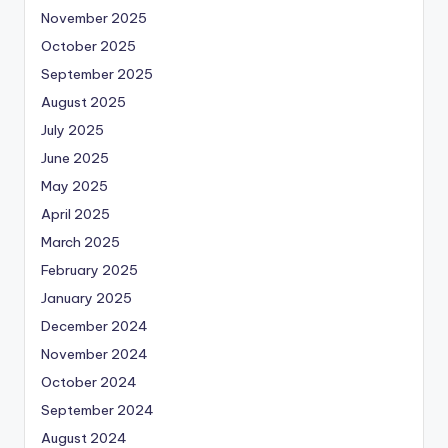
November 2025
October 2025
September 2025
August 2025
July 2025
June 2025
May 2025
April 2025
March 2025
February 2025
January 2025
December 2024
November 2024
October 2024
September 2024
August 2024