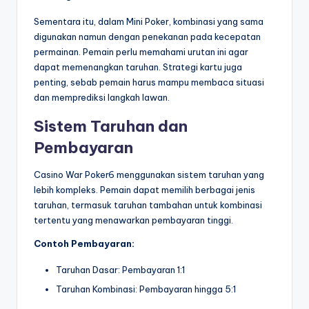
Sementara itu, dalam Mini Poker, kombinasi yang sama
digunakan namun dengan penekanan pada kecepatan
permainan. Pemain perlu memahami urutan ini agar
dapat memenangkan taruhan. Strategi kartu juga
penting, sebab pemain harus mampu membaca situasi
dan memprediksi langkah lawan.
Sistem Taruhan dan
Pembayaran
Casino War Poker6 menggunakan sistem taruhan yang
lebih kompleks. Pemain dapat memilih berbagai jenis
taruhan, termasuk taruhan tambahan untuk kombinasi
tertentu yang menawarkan pembayaran tinggi.
Contoh Pembayaran:
Taruhan Dasar: Pembayaran 1:1
Taruhan Kombinasi: Pembayaran hingga 5:1