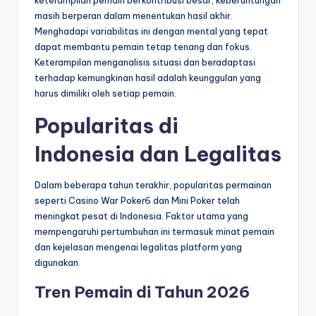
masih berperan dalam menentukan hasil akhir.
Menghadapi variabilitas ini dengan mental yang tepat
dapat membantu pemain tetap tenang dan fokus.
Keterampilan menganalisis situasi dan beradaptasi
terhadap kemungkinan hasil adalah keunggulan yang
harus dimiliki oleh setiap pemain.
Popularitas di
Indonesia dan Legalitas
Dalam beberapa tahun terakhir, popularitas permainan
seperti Casino War Poker6 dan Mini Poker telah
meningkat pesat di Indonesia. Faktor utama yang
mempengaruhi pertumbuhan ini termasuk minat pemain
dan kejelasan mengenai legalitas platform yang
digunakan.
Tren Pemain di Tahun 2026