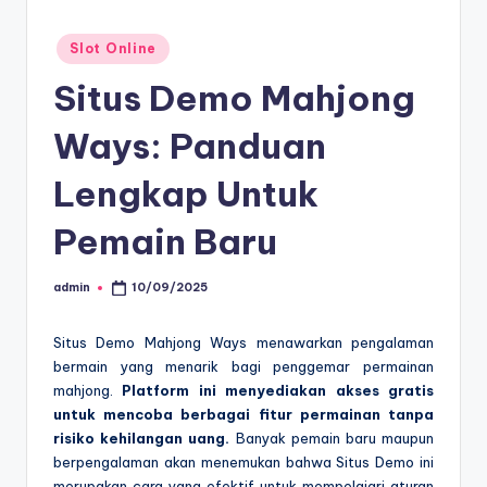
Posted
Slot Online
in
Situs Demo Mahjong
Ways: Panduan
Lengkap Untuk
Pemain Baru
admin
10/09/2025
Posted
by
Situs Demo Mahjong Ways menawarkan pengalaman
bermain yang menarik bagi penggemar permainan
mahjong.
Platform ini menyediakan akses gratis
untuk mencoba berbagai fitur permainan tanpa
risiko kehilangan uang.
Banyak pemain baru maupun
berpengalaman akan menemukan bahwa Situs Demo ini
merupakan cara yang efektif untuk mempelajari aturan