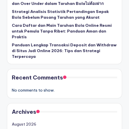
dan Over Under dalam Taruhan Bolaไม่ต้องฝาก
Strategi Analisis Statistik Pertandingan Sepak
Bola Sebelum Pasang Taruhan yang Akurat
Cara Daftar dan Main Taruhan Bola Online Resmi
untuk Pemula Tanpa Ribet: Panduan Aman dan
Praktis
Panduan Lengkap Transaksi Deposit dan Withdraw
di Situs Judi Online 2026: Tips dan Strategi
Terpercaya
Recent Comments
No comments to show.
Archives
August 2026