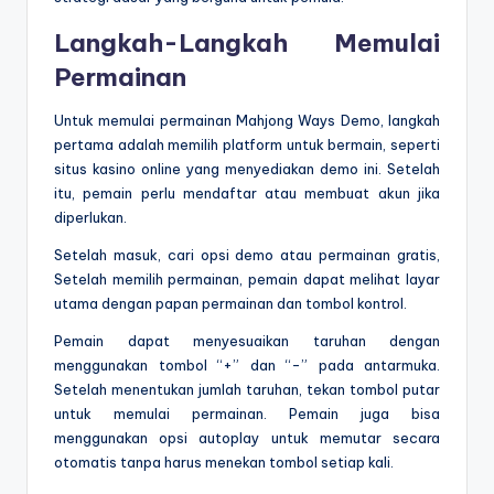
Langkah-Langkah Memulai
Permainan
Untuk memulai permainan Mahjong Ways Demo, langkah
pertama adalah memilih platform untuk bermain, seperti
situs kasino online yang menyediakan demo ini. Setelah
itu, pemain perlu mendaftar atau membuat akun jika
diperlukan.
Setelah masuk, cari opsi demo atau permainan gratis,
Setelah memilih permainan, pemain dapat melihat layar
utama dengan papan permainan dan tombol kontrol.
Pemain dapat menyesuaikan taruhan dengan
menggunakan tombol “+” dan “-” pada antarmuka.
Setelah menentukan jumlah taruhan, tekan tombol putar
untuk memulai permainan. Pemain juga bisa
menggunakan opsi autoplay untuk memutar secara
otomatis tanpa harus menekan tombol setiap kali.