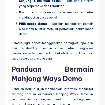
Kunjungi situs web resmi
– Temukan platform
yang terpercaya dan terdaftar.
Buat akun
– Pemain perlu mendaftar untuk
mendapatkan akses penuh.
Pilih mode demo
– Setelah mendaftar, pemain
bisa memilih untuk memulai permainan dalam mode
demo.
Pemain juga dapat menggunakan perangkat apa pun,
baik itu desktop maupun ponsel, untuk mengakses
permainan ini. Ini memberikan fleksibilitas untuk bermain
kapan saja dan di mana saja.
Panduan Bermain
Mahjong Ways Demo
Panduan berikut akan memberikan informasi mendetail
tentang cara mulai bermain Mahjong Ways Demo. Ini
termasuk langkah-langkah awal, fitur penting, serta
strategi dasar yang berguna untuk pemula.