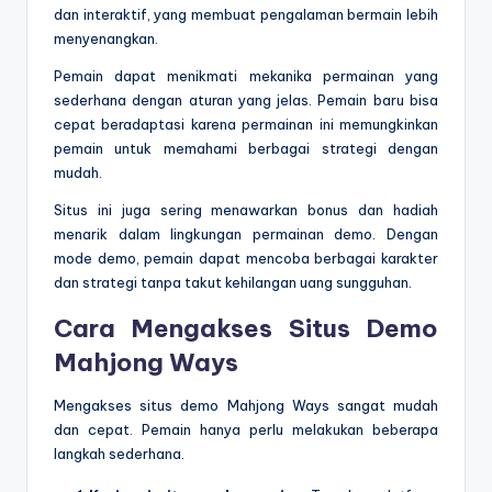
dan interaktif, yang membuat pengalaman bermain lebih
menyenangkan.
Pemain dapat menikmati mekanika permainan yang
sederhana dengan aturan yang jelas. Pemain baru bisa
cepat beradaptasi karena permainan ini memungkinkan
pemain untuk memahami berbagai strategi dengan
mudah.
Situs ini juga sering menawarkan bonus dan hadiah
menarik dalam lingkungan permainan demo. Dengan
mode demo, pemain dapat mencoba berbagai karakter
dan strategi tanpa takut kehilangan uang sungguhan.
Cara Mengakses Situs Demo
Mahjong Ways
Mengakses situs demo Mahjong Ways sangat mudah
dan cepat. Pemain hanya perlu melakukan beberapa
langkah sederhana.