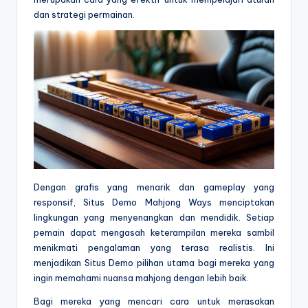
dan strategi permainan.
Dengan grafis yang menarik dan gameplay yang
responsif, Situs Demo Mahjong Ways menciptakan
lingkungan yang menyenangkan dan mendidik. Setiap
pemain dapat mengasah keterampilan mereka sambil
menikmati pengalaman yang terasa realistis. Ini
menjadikan Situs Demo pilihan utama bagi mereka yang
ingin memahami nuansa mahjong dengan lebih baik.
Bagi mereka yang mencari cara untuk merasakan