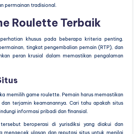
n permainan tradisional.
me Roulette Terbaik
perhatian khusus pada beberapa kriteria penting.
i permainan, tingkat pengembalian pemain (RTP), dan
kan peran krusial dalam memastikan pengalaman
itus
ika memilih game roulette. Pemain harus memastikan
mi dan terjamin keamanannya. Cari tahu apakah situs
dungi informasi pribadi dan finansial.
 tersebut beroperasi di yurisdiksi yang diakui dan
a mengecek ulasan dan reputasi situs untuk menilai