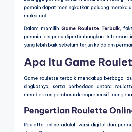
pemain dapat meningkatkan peluang mereka u
maksimal.
Dalam memilih
Game Roulette Terbaik
, fak
pemain lain perlu dipertimbangkan. Informas
yang lebih baik sebelum terjun ke dalam permai
Apa Itu Game Roulet
Game roulette terbaik mencakup berbagai aspe
singkatnya, serta perbedaan antara roulett
memberikan gambaran komprehensif mengenai p
Pengertian Roulette Onlin
Roulette online adalah versi digital dari perm