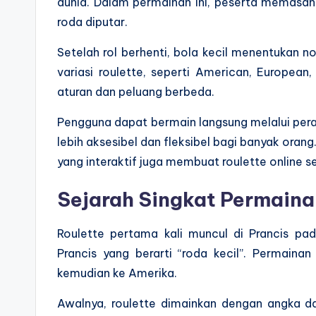
dunia. Dalam permainan ini, peserta memasa
roda diputar.
Setelah rol berhenti, bola kecil menentukan 
variasi roulette, seperti American, European
aturan dan peluang berbeda.
Pengguna dapat bermain langsung melalui pera
lebih aksesibel dan fleksibel bagi banyak oran
yang interaktif juga membuat roulette online s
Sejarah Singkat Permaina
Roulette pertama kali muncul di Prancis pad
Prancis yang berarti “roda kecil”. Permain
kemudian ke Amerika.
Awalnya, roulette dimainkan dengan angka d