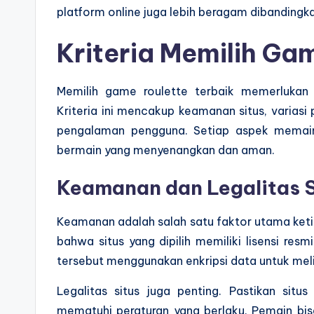
platform online juga lebih beragam dibandingka
Kriteria Memilih Ga
Memilih game roulette terbaik memerlukan 
Kriteria ini mencakup keamanan situs, varias
pengalaman pengguna. Setiap aspek memain
bermain yang menyenangkan dan aman.
Keamanan dan Legalitas S
Keamanan adalah salah satu faktor utama ket
bahwa situs yang dipilih memiliki lisensi res
tersebut menggunakan enkripsi data untuk melin
Legalitas situs juga penting. Pastikan situs
mematuhi peraturan yang berlaku. Pemain bis