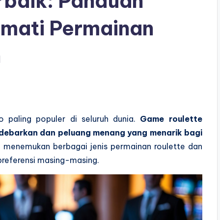
rbaik: Panduan
kmati Permainan
n
o paling populer di seluruh dunia.
Game roulette
ebarkan dan peluang menang yang menarik bagi
n menemukan berbagai jenis permainan roulette dan
 preferensi masing-masing.