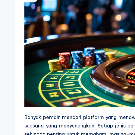
Banyak pemain mencari platform yang menawar
suasana yang menyenangkan. Setiap jenis per
sehingga penting untuk memahami masing-ma