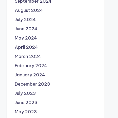
September 2024
August 2024
July 2024
June 2024
May 2024
April 2024
March 2024
February 2024
January 2024
December 2023
July 2023
June 2023
May 2023