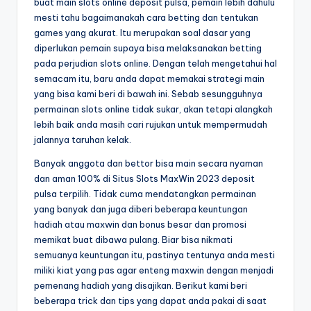
buat main slots online deposit pulsa, pemain lebih dahulu
mesti tahu bagaimanakah cara betting dan tentukan
games yang akurat. Itu merupakan soal dasar yang
diperlukan pemain supaya bisa melaksanakan betting
pada perjudian slots online. Dengan telah mengetahui hal
semacam itu, baru anda dapat memakai strategi main
yang bisa kami beri di bawah ini. Sebab sesungguhnya
permainan slots online tidak sukar, akan tetapi alangkah
lebih baik anda masih cari rujukan untuk mempermudah
jalannya taruhan kelak.
Banyak anggota dan bettor bisa main secara nyaman
dan aman 100% di Situs Slots MaxWin 2023 deposit
pulsa terpilih. Tidak cuma mendatangkan permainan
yang banyak dan juga diberi beberapa keuntungan
hadiah atau maxwin dan bonus besar dan promosi
memikat buat dibawa pulang. Biar bisa nikmati
semuanya keuntungan itu, pastinya tentunya anda mesti
miliki kiat yang pas agar enteng maxwin dengan menjadi
pemenang hadiah yang disajikan. Berikut kami beri
beberapa trick dan tips yang dapat anda pakai di saat