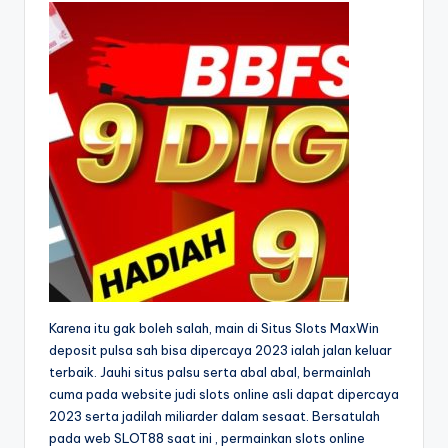
Karena itu gak boleh salah, main di Situs Slots MaxWin
deposit pulsa sah bisa dipercaya 2023 ialah jalan keluar
terbaik. Jauhi situs palsu serta abal abal, bermainlah
cuma pada website judi slots online asli dapat dipercaya
2023 serta jadilah miliarder dalam sesaat. Bersatulah
pada web SLOT88 saat ini , permainkan slots online