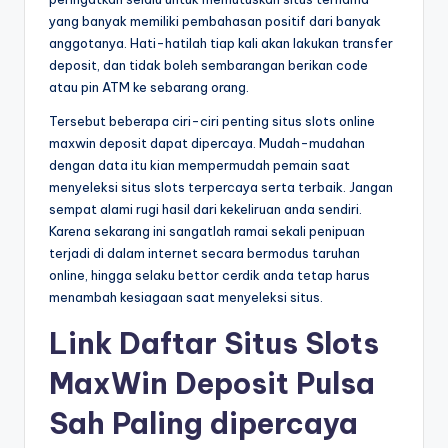
yang banyak memiliki pembahasan positif dari banyak
anggotanya. Hati-hatilah tiap kali akan lakukan transfer
deposit, dan tidak boleh sembarangan berikan code
atau pin ATM ke sebarang orang.
Tersebut beberapa ciri-ciri penting situs slots online
maxwin deposit dapat dipercaya. Mudah-mudahan
dengan data itu kian mempermudah pemain saat
menyeleksi situs slots terpercaya serta terbaik. Jangan
sempat alami rugi hasil dari kekeliruan anda sendiri.
Karena sekarang ini sangatlah ramai sekali penipuan
terjadi di dalam internet secara bermodus taruhan
online, hingga selaku bettor cerdik anda tetap harus
menambah kesiagaan saat menyeleksi situs.
Link Daftar Situs Slots
MaxWin Deposit Pulsa
Sah Paling dipercaya