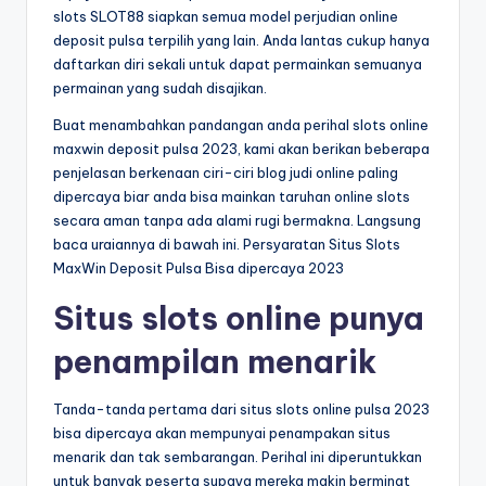
slots SLOT88 siapkan semua model perjudian online
deposit pulsa terpilih yang lain. Anda lantas cukup hanya
daftarkan diri sekali untuk dapat permainkan semuanya
permainan yang sudah disajikan.
Buat menambahkan pandangan anda perihal slots online
maxwin deposit pulsa 2023, kami akan berikan beberapa
penjelasan berkenaan ciri-ciri blog judi online paling
dipercaya biar anda bisa mainkan taruhan online slots
secara aman tanpa ada alami rugi bermakna. Langsung
baca uraiannya di bawah ini. Persyaratan Situs Slots
MaxWin Deposit Pulsa Bisa dipercaya 2023
Situs slots online punya
penampilan menarik
Tanda-tanda pertama dari situs slots online pulsa 2023
bisa dipercaya akan mempunyai penampakan situs
menarik dan tak sembarangan. Perihal ini diperuntukkan
untuk banyak peserta supaya mereka makin berminat