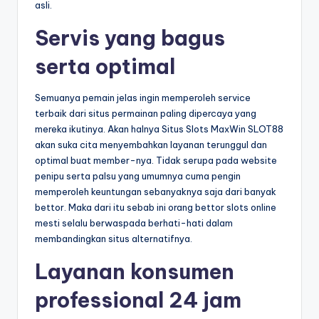
asli.
Servis yang bagus
serta optimal
Semuanya pemain jelas ingin memperoleh service
terbaik dari situs permainan paling dipercaya yang
mereka ikutinya. Akan halnya Situs Slots MaxWin SLOT88
akan suka cita menyembahkan layanan terunggul dan
optimal buat member-nya. Tidak serupa pada website
penipu serta palsu yang umumnya cuma pengin
memperoleh keuntungan sebanyaknya saja dari banyak
bettor. Maka dari itu sebab ini orang bettor slots online
mesti selalu berwaspada berhati-hati dalam
membandingkan situs alternatifnya.
Layanan konsumen
professional 24 jam