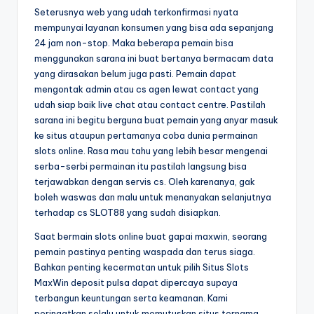
Seterusnya web yang udah terkonfirmasi nyata
mempunyai layanan konsumen yang bisa ada sepanjang
24 jam non-stop. Maka beberapa pemain bisa
menggunakan sarana ini buat bertanya bermacam data
yang dirasakan belum juga pasti. Pemain dapat
mengontak admin atau cs agen lewat contact yang
udah siap baik live chat atau contact centre. Pastilah
sarana ini begitu berguna buat pemain yang anyar masuk
ke situs ataupun pertamanya coba dunia permainan
slots online. Rasa mau tahu yang lebih besar mengenai
serba-serbi permainan itu pastilah langsung bisa
terjawabkan dengan servis cs. Oleh karenanya, gak
boleh waswas dan malu untuk menanyakan selanjutnya
terhadap cs SLOT88 yang sudah disiapkan.
Saat bermain slots online buat gapai maxwin, seorang
pemain pastinya penting waspada dan terus siaga.
Bahkan penting kecermatan untuk pilih Situs Slots
MaxWin deposit pulsa dapat dipercaya supaya
terbangun keuntungan serta keamanan. Kami
peringatkan selalu untuk memutuskan situs ternama