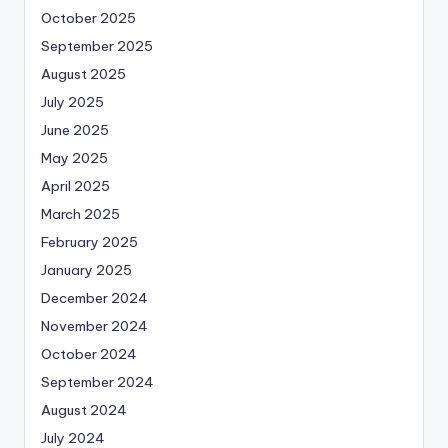
October 2025
September 2025
August 2025
July 2025
June 2025
May 2025
April 2025
March 2025
February 2025
January 2025
December 2024
November 2024
October 2024
September 2024
August 2024
July 2024