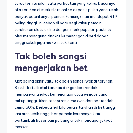
tersohor, itu ialah satu perbuatan yang keliru. Dasarnya
bila taruhan di merk slots online deposit pulsa yang telah
banyak pecintanya, pemain kemungkinan mendapat RTP
paling tinggi. Ini sebab di satu segi kalau pemain
taruhanan slots online dengan merk populer, pasti itu
bisa menanggung tingkat kemenangan diberi dapat
tinggi sekali juga maxwin tak henti.
Tak boleh sangsi
mengerjakan bet
Kiat paling akhir yaitu tak boleh sangsi waktu taruhan.
Betul-betul betul taruhan dengan bet rendah
mempunyai tingkat kemenangan atau winrate yang
cukup tinggi. Akan tetapi rasio maxwin dari bet rendah
cuma 60%. Berbeda hal bila berani taruhan di bet tinggi,
lantaran lebih tinggi bet pemain karenanya kian
bertambah besar pun peluang untuk mencapai jekpot
maxwin.