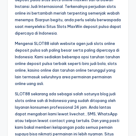
Instansi Judi Internasional. Terkenalnya perjudian slots
online ini bertambah meriah terpenting semenjak wabah
menempa. Biarpun begitu, anda perlu selalu berwaspada
saat menyeleksi Situs Slots MaxWin deposit pulsa dapat
dipercaya di Indonesia.
Mengenai SLOT88 ialah website agen judi slots online
deposit pulsa sah paling besar serta paling dipercaya di
Indonesia. Kami sediakan beberapa opsi taruhan taruhan
online deposit pulsa terbaik seperti biro judi bola, slots
online, kasino online dan taruhan online terunggul yang
lain termasuk seluruhnya area permainan permainan
online uang asli.
SLOT88 sekarang ada sebagai salah satunya blog judi
slots online sah di Indonesia yang sudah ditopang oleh
layanan konsumen professional 24 jam. Anda lantas
dapat mengabari kami lewat livechat , SMS, WhatsApp
atau telpon lewat contact yang tertulis. Dan yang pasti
kami bakal memberi kelapangan pada semua pemain
supaya bisa nikmati permainan ini lebih nyaman. Situs