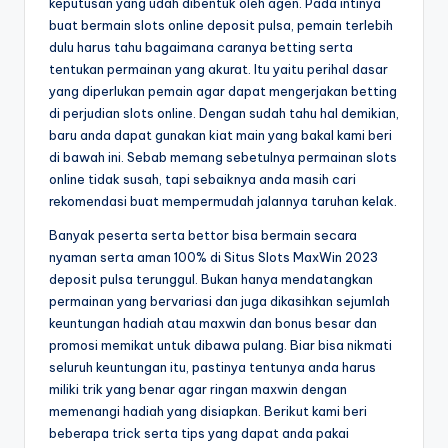
keputusan yang udah dibentuk oleh agen. Pada intinya
buat bermain slots online deposit pulsa, pemain terlebih
dulu harus tahu bagaimana caranya betting serta
tentukan permainan yang akurat. Itu yaitu perihal dasar
yang diperlukan pemain agar dapat mengerjakan betting
di perjudian slots online. Dengan sudah tahu hal demikian,
baru anda dapat gunakan kiat main yang bakal kami beri
di bawah ini. Sebab memang sebetulnya permainan slots
online tidak susah, tapi sebaiknya anda masih cari
rekomendasi buat mempermudah jalannya taruhan kelak.
Banyak peserta serta bettor bisa bermain secara
nyaman serta aman 100% di Situs Slots MaxWin 2023
deposit pulsa terunggul. Bukan hanya mendatangkan
permainan yang bervariasi dan juga dikasihkan sejumlah
keuntungan hadiah atau maxwin dan bonus besar dan
promosi memikat untuk dibawa pulang. Biar bisa nikmati
seluruh keuntungan itu, pastinya tentunya anda harus
miliki trik yang benar agar ringan maxwin dengan
memenangi hadiah yang disiapkan. Berikut kami beri
beberapa trick serta tips yang dapat anda pakai