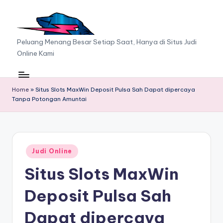
Skip
to
A
Peluang Menang Besar Setiap Saat, Hanya di Situs Judi
content
Online Kami
A
F
C
Home
»
Situs Slots MaxWin Deposit Pulsa Sah Dapat dipercaya
Tanpa Potongan Amuntai
G
Posted
Judi Online
in
Situs Slots MaxWin
Deposit Pulsa Sah
Dapat dipercaya