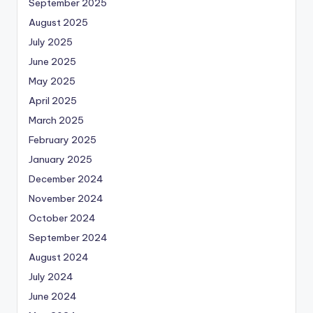
September 2025
August 2025
July 2025
June 2025
May 2025
April 2025
March 2025
February 2025
January 2025
December 2024
November 2024
October 2024
September 2024
August 2024
July 2024
June 2024