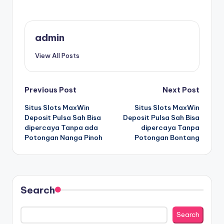
admin
View All Posts
Post
Previous Post
Next Post
Situs Slots MaxWin
Situs Slots MaxWin
navigation
Deposit Pulsa Sah Bisa
Deposit Pulsa Sah Bisa
dipercaya Tanpa ada
dipercaya Tanpa
Potongan Nanga Pinoh
Potongan Bontang
Search
Search