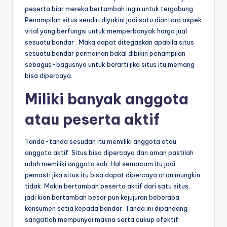
peserta biar mereka bertambah ingin untuk tergabung.
Penampilan situs sendiri diyakini jadi satu diantara aspek
vital yang berfungsi untuk memperbanyak harga jual
sesuatu bandar . Maka dapat ditegaskan apabila situs
sesuatu bandar permainan bakal dibikin penampilan
sebagus-bagusnya untuk berarti jika situs itu memang
bisa dipercaya.
Miliki banyak anggota
atau peserta aktif
Tanda-tanda sesudah itu memiliki anggota atau
anggota aktif. Situs bisa dipercaya dan aman pastilah
udah memiliki anggota sah. Hal semacam itu jadi
pemasti jika situs itu bisa dapat dipercaya atau mungkin
tidak. Makin bertambah peserta aktif dari satu situs,
jadi kian bertambah besar pun kejujuran beberapa
konsumen setia kepada bandar. Tanda ini dipandang
sangatlah mempunyai makna serta cukup efektif