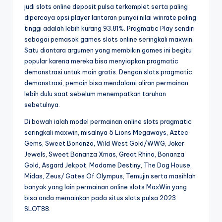
judi slots online deposit pulsa terkomplet serta paling
dipercaya opsi player lantaran punyai nilai winrate paling
tinggi adalah lebih kurang 93.81%. Pragmatic Play sendiri
sebagai pemasok games slots online seringkali maxwin.
Satu diantara argumen yang membikin games ini begitu
popular karena mereka bisa menyiapkan pragmatic
demonstrasi untuk main gratis. Dengan slots pragmatic
demonstrasi, pemain bisa mendalami aliran permainan
lebih dulu saat sebelum menempatkan taruhan
sebetulnya.
Di bawah ialah model permainan online slots pragmatic
seringkali maxwin, misalnya 5 Lions Megaways, Aztec
Gems, Sweet Bonanza, Wild West Gold/WWG, Joker
Jewels, Sweet Bonanza Xmas, Great Rhino, Bonanza
Gold, Asgard Jekpot, Madame Destiny, The Dog House,
Midas, Zeus/ Gates Of Olympus, Temujin serta masihlah
banyak yang lain permainan online slots MaxWin yang
bisa anda memainkan pada situs slots pulsa 2023
SLOT88.