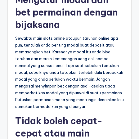
bet permainan dengan
bijaksana
Sewaktu main slots online ataupun taruhan online apa
pun, tentulah anda penting modal buat deposit atau
memasangkan bet. Karenanya modal itu anda bisa
taruhan dan meraih kemenangan uang asli sampai
nominal yang sensasional. Tapi saat sebelum tentukan
modal, sebaiknya anda tetapkan terlebih dulu berapakah
modal yang anda perlukan waktu bermain. Jangan
mengasal menyimpan bet dengan asal-asalan tiada
memperhatikan modal yang dipunyai di suatu permainan.
Putuskan permainan mana yang mana ingin dimainkan lalu
samakan bermodalkan yang dipunyai.
Tidak boleh cepat-
cepat atau main