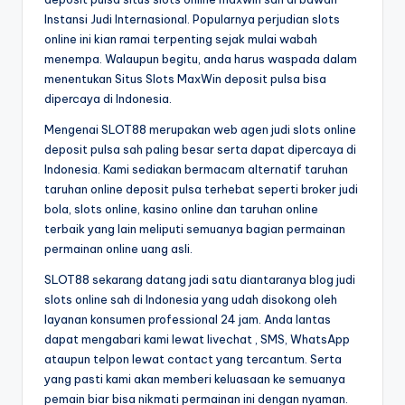
Instansi Judi Internasional. Popularnya perjudian slots
online ini kian ramai terpenting sejak mulai wabah
menempa. Walaupun begitu, anda harus waspada dalam
menentukan Situs Slots MaxWin deposit pulsa bisa
dipercaya di Indonesia.
Mengenai SLOT88 merupakan web agen judi slots online
deposit pulsa sah paling besar serta dapat dipercaya di
Indonesia. Kami sediakan bermacam alternatif taruhan
taruhan online deposit pulsa terhebat seperti broker judi
bola, slots online, kasino online dan taruhan online
terbaik yang lain meliputi semuanya bagian permainan
permainan online uang asli.
SLOT88 sekarang datang jadi satu diantaranya blog judi
slots online sah di Indonesia yang udah disokong oleh
layanan konsumen professional 24 jam. Anda lantas
dapat mengabari kami lewat livechat , SMS, WhatsApp
ataupun telpon lewat contact yang tercantum. Serta
yang pasti kami akan memberi keluasaan ke semuanya
pemain biar bisa nikmati permainan ini dengan nyaman.