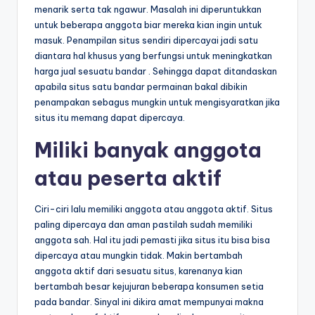
menarik serta tak ngawur. Masalah ini diperuntukkan
untuk beberapa anggota biar mereka kian ingin untuk
masuk. Penampilan situs sendiri dipercayai jadi satu
diantara hal khusus yang berfungsi untuk meningkatkan
harga jual sesuatu bandar . Sehingga dapat ditandaskan
apabila situs satu bandar permainan bakal dibikin
penampakan sebagus mungkin untuk mengisyaratkan jika
situs itu memang dapat dipercaya.
Miliki banyak anggota
atau peserta aktif
Ciri-ciri lalu memiliki anggota atau anggota aktif. Situs
paling dipercaya dan aman pastilah sudah memiliki
anggota sah. Hal itu jadi pemasti jika situs itu bisa bisa
dipercaya atau mungkin tidak. Makin bertambah
anggota aktif dari sesuatu situs, karenanya kian
bertambah besar kejujuran beberapa konsumen setia
pada bandar. Sinyal ini dikira amat mempunyai makna