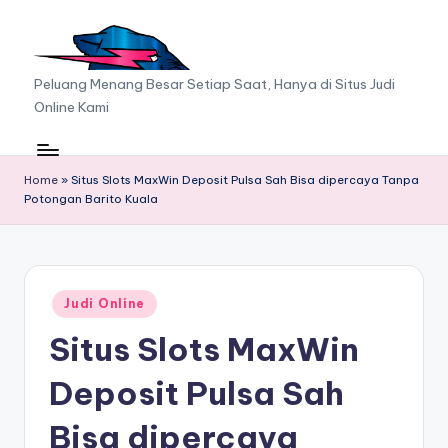
Skip
to
A
Peluang Menang Besar Setiap Saat, Hanya di Situs Judi
content
Online Kami
A
F
C
Home
»
Situs Slots MaxWin Deposit Pulsa Sah Bisa dipercaya Tanpa
Potongan Barito Kuala
G
Posted
Judi Online
in
Situs Slots MaxWin
Deposit Pulsa Sah
Bisa dipercaya