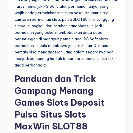
harus menunjuk PG Soft ialah permainan anyar yang
wajib anda permainkan minimum sekali seumur hitup.
Lantaran permainan slots pulsa SLOT88 ini ditanggung
simpel dijangkau dari taruhan handphone. Ini jadi
permainan yang bakal membebaskan anda coba
peruntungan di manapun pemain ada. PG Soft slots
permainan ini pula membawa jenis kekinian. Di mana
pemain bisa mendapatkan uang dalam secara nyaman,
menjadi pemenang hadiah besar serta bonus untuk bikin
anda berbahagia.
Panduan dan Trick
Gampang Menang
Games Slots Deposit
Pulsa Situs Slots
MaxWin SLOT88