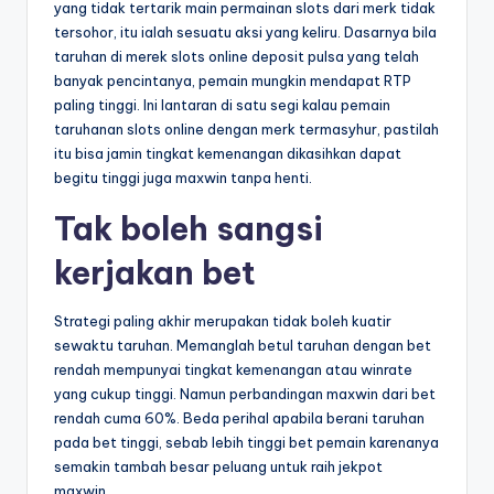
yang tidak tertarik main permainan slots dari merk tidak
tersohor, itu ialah sesuatu aksi yang keliru. Dasarnya bila
taruhan di merek slots online deposit pulsa yang telah
banyak pencintanya, pemain mungkin mendapat RTP
paling tinggi. Ini lantaran di satu segi kalau pemain
taruhanan slots online dengan merk termasyhur, pastilah
itu bisa jamin tingkat kemenangan dikasihkan dapat
begitu tinggi juga maxwin tanpa henti.
Tak boleh sangsi
kerjakan bet
Strategi paling akhir merupakan tidak boleh kuatir
sewaktu taruhan. Memanglah betul taruhan dengan bet
rendah mempunyai tingkat kemenangan atau winrate
yang cukup tinggi. Namun perbandingan maxwin dari bet
rendah cuma 60%. Beda perihal apabila berani taruhan
pada bet tinggi, sebab lebih tinggi bet pemain karenanya
semakin tambah besar peluang untuk raih jekpot
maxwin.