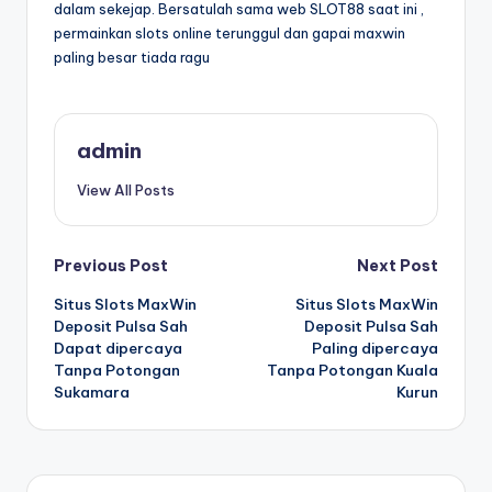
dalam sekejap. Bersatulah sama web SLOT88 saat ini ,
permainkan slots online terunggul dan gapai maxwin
paling besar tiada ragu
admin
View All Posts
Post
Previous Post
Next Post
Situs Slots MaxWin
Situs Slots MaxWin
navigation
Deposit Pulsa Sah
Deposit Pulsa Sah
Dapat dipercaya
Paling dipercaya
Tanpa Potongan
Tanpa Potongan Kuala
Sukamara
Kurun