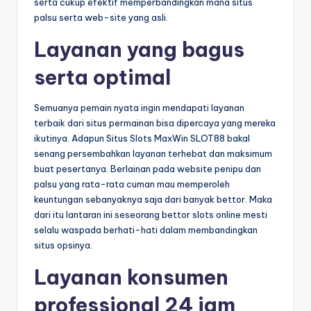
serta cukup efektif memperbandingkan mana situs
palsu serta web-site yang asli.
Layanan yang bagus
serta optimal
Semuanya pemain nyata ingin mendapati layanan
terbaik dari situs permainan bisa dipercaya yang mereka
ikutinya. Adapun Situs Slots MaxWin SLOT88 bakal
senang persembahkan layanan terhebat dan maksimum
buat pesertanya. Berlainan pada website penipu dan
palsu yang rata-rata cuman mau memperoleh
keuntungan sebanyaknya saja dari banyak bettor. Maka
dari itu lantaran ini seseorang bettor slots online mesti
selalu waspada berhati-hati dalam membandingkan
situs opsinya.
Layanan konsumen
professional 24 jam