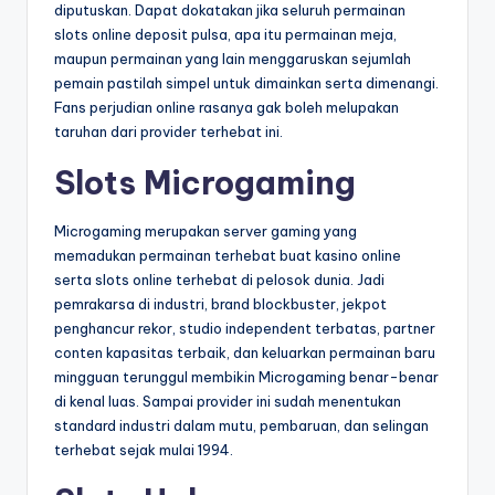
diputuskan. Dapat dokatakan jika seluruh permainan
slots online deposit pulsa, apa itu permainan meja,
maupun permainan yang lain menggaruskan sejumlah
pemain pastilah simpel untuk dimainkan serta dimenangi.
Fans perjudian online rasanya gak boleh melupakan
taruhan dari provider terhebat ini.
Slots Microgaming
Microgaming merupakan server gaming yang
memadukan permainan terhebat buat kasino online
serta slots online terhebat di pelosok dunia. Jadi
pemrakarsa di industri, brand blockbuster, jekpot
penghancur rekor, studio independent terbatas, partner
conten kapasitas terbaik, dan keluarkan permainan baru
mingguan terunggul membikin Microgaming benar-benar
di kenal luas. Sampai provider ini sudah menentukan
standard industri dalam mutu, pembaruan, dan selingan
terhebat sejak mulai 1994.