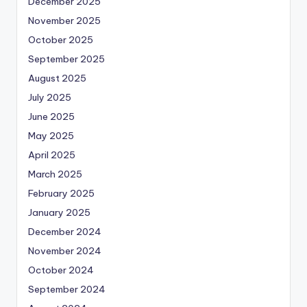
December 2025
November 2025
October 2025
September 2025
August 2025
July 2025
June 2025
May 2025
April 2025
March 2025
February 2025
January 2025
December 2024
November 2024
October 2024
September 2024