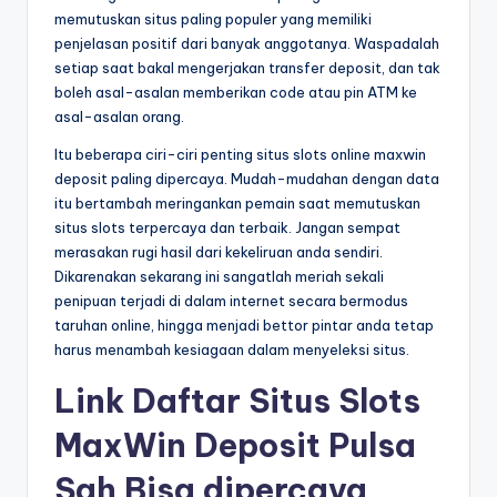
memutuskan situs paling populer yang memiliki
penjelasan positif dari banyak anggotanya. Waspadalah
setiap saat bakal mengerjakan transfer deposit, dan tak
boleh asal-asalan memberikan code atau pin ATM ke
asal-asalan orang.
Itu beberapa ciri-ciri penting situs slots online maxwin
deposit paling dipercaya. Mudah-mudahan dengan data
itu bertambah meringankan pemain saat memutuskan
situs slots terpercaya dan terbaik. Jangan sempat
merasakan rugi hasil dari kekeliruan anda sendiri.
Dikarenakan sekarang ini sangatlah meriah sekali
penipuan terjadi di dalam internet secara bermodus
taruhan online, hingga menjadi bettor pintar anda tetap
harus menambah kesiagaan dalam menyeleksi situs.
Link Daftar Situs Slots
MaxWin Deposit Pulsa
Sah Bisa dipercaya