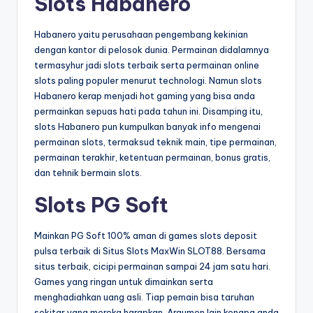
Slots Habanero
Habanero yaitu perusahaan pengembang kekinian
dengan kantor di pelosok dunia. Permainan didalamnya
termasyhur jadi slots terbaik serta permainan online
slots paling populer menurut technologi. Namun slots
Habanero kerap menjadi hot gaming yang bisa anda
permainkan sepuas hati pada tahun ini. Disamping itu,
slots Habanero pun kumpulkan banyak info mengenai
permainan slots, termaksud teknik main, tipe permainan,
permainan terakhir, ketentuan permainan, bonus gratis,
dan tehnik bermain slots.
Slots PG Soft
Mainkan PG Soft 100% aman di games slots deposit
pulsa terbaik di Situs Slots MaxWin SLOT88. Bersama
situs terbaik, cicipi permainan sampai 24 jam satu hari.
Games yang ringan untuk dimainkan serta
menghadiahkan uang asli. Tiap pemain bisa taruhan
sekitar yang mereka harapkan. Argumen lain kenapa anda