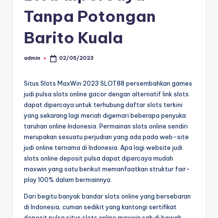
Tanpa Potongan
Barito Kuala
admin
02/05/2023
Posted
by
Situs Slots MaxWin 2023 SLOT88 persembahkan games
judi pulsa slots online gacor dengan alternatif link slots
dapat dipercaya untuk terhubung daftar slots terkini
yang sekarang lagi meriah digemari beberapa penyuka
taruhan online Indonesia. Permainan slots online sendiri
merupakan sesuatu perjudian yang ada pada web-site
judi online ternama di Indonesia. Apa lagi website judi
slots online deposit pulsa dapat dipercaya mudah
maxwin yang satu berikut memanfaatkan struktur fair-
play 100% dalam bermainnya.
Dari begitu banyak bandar slots online yang bersebaran
di Indonesia, cuman sedikit yang kantongi sertifikat
deposit pulsa situs slots online maxwin sah di bawah