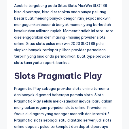
Apabila tergabung pada Situs Slots MaxWin SLOT88
bisa dipercaya, bisa ditetapkan anda punya peluang
besar buat menang banyak dengan raih jekpot maxwin
mengagumkan besar di banyak momen yang berhadiah
keseluruhan miliaran rupiah. Moment hadiah ini rata-rata
diselenggarakan oleh masing-masing provider slots
online. Situs slots pulsa maxwin 2023 SLOT88 pula
siapkan banyak terdapat pilihan provider permainan
terpilih yang bisa anda permainkan, buat type provider
slots kami yaitu seperti berikut:
Slots Pragmatic Play
Pragmatic Play sebagai provider slots online ternama
dan banyak digemari beberapa pemain slots. Slots
Pragmatic Play selalu melaksanakan inovasi baru dalam
menyiapkan ragam perjudian slots online. Provider ini
focus di diagram yang sanagat menarik dan interaktif.
Pragmatic slots sebagai satu diantara server judi slots
online deposit pulsa terkomplet dan dapat dipercaya