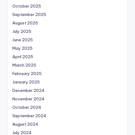
October 2025
September 2025
August 2025
July 2025
June 2025
May 2025
April 2025
March 2025
February 2025
January 2025
December 2024
November 2024
October 2024
September 2024
August 2024
July 2024