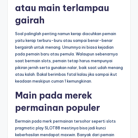
atau main terlampau
gairah
Soal palinglah penting namun kerap diacuhkan pemain
yaitu kerap terburu-buru atau sampai benar-benar
bergairah untuk menang. Umumnya ini biasa kejadian
pada pemain baru atau pemula. Walaupun sebenarnya
saat bermain slots, pemain tetap harus mempunyai
pikiran jernih serta gunakan nalar, baik saat udah menang
atau kalah. Bakal berimbas fatal kalau jika sampai ikut
keadaan meskipun cuman 1 kemungkinan.
Main pada merek
permainan populer
Bermain pada merk permainan tersohor seperti slots
pragmatic play SLOT88 mestinya bisa jadi kunci
keberhasilan mendapat maxwin. Banyak dari pemain