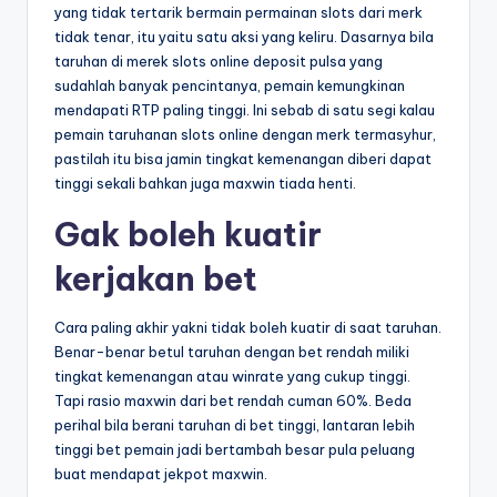
yang tidak tertarik bermain permainan slots dari merk
tidak tenar, itu yaitu satu aksi yang keliru. Dasarnya bila
taruhan di merek slots online deposit pulsa yang
sudahlah banyak pencintanya, pemain kemungkinan
mendapati RTP paling tinggi. Ini sebab di satu segi kalau
pemain taruhanan slots online dengan merk termasyhur,
pastilah itu bisa jamin tingkat kemenangan diberi dapat
tinggi sekali bahkan juga maxwin tiada henti.
Gak boleh kuatir
kerjakan bet
Cara paling akhir yakni tidak boleh kuatir di saat taruhan.
Benar-benar betul taruhan dengan bet rendah miliki
tingkat kemenangan atau winrate yang cukup tinggi.
Tapi rasio maxwin dari bet rendah cuman 60%. Beda
perihal bila berani taruhan di bet tinggi, lantaran lebih
tinggi bet pemain jadi bertambah besar pula peluang
buat mendapat jekpot maxwin.