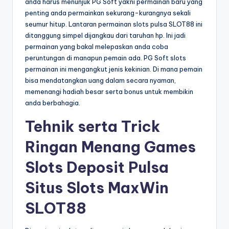
anda harus menunjuk PG Soft yakni permainan baru yang
penting anda permainkan sekurang-kurangnya sekali
seumur hitup. Lantaran permainan slots pulsa SLOT88 ini
ditanggung simpel dijangkau dari taruhan hp. Ini jadi
permainan yang bakal melepaskan anda coba
peruntungan di manapun pemain ada. PG Soft slots
permainan ini mengangkut jenis kekinian. Di mana pemain
bisa mendatangkan uang dalam secara nyaman,
memenangi hadiah besar serta bonus untuk membikin
anda berbahagia.
Tehnik serta Trick
Ringan Menang Games
Slots Deposit Pulsa
Situs Slots MaxWin
SLOT88