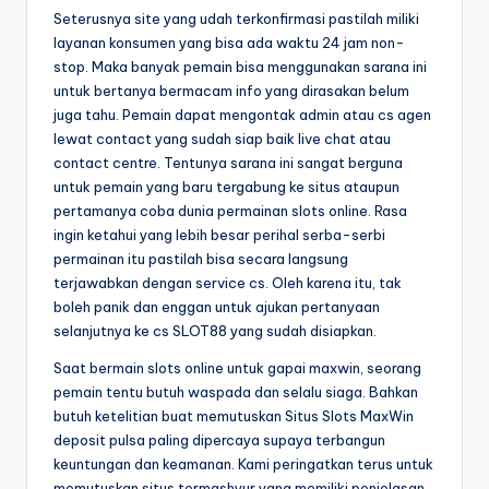
Seterusnya site yang udah terkonfirmasi pastilah miliki
layanan konsumen yang bisa ada waktu 24 jam non-
stop. Maka banyak pemain bisa menggunakan sarana ini
untuk bertanya bermacam info yang dirasakan belum
juga tahu. Pemain dapat mengontak admin atau cs agen
lewat contact yang sudah siap baik live chat atau
contact centre. Tentunya sarana ini sangat berguna
untuk pemain yang baru tergabung ke situs ataupun
pertamanya coba dunia permainan slots online. Rasa
ingin ketahui yang lebih besar perihal serba-serbi
permainan itu pastilah bisa secara langsung
terjawabkan dengan service cs. Oleh karena itu, tak
boleh panik dan enggan untuk ajukan pertanyaan
selanjutnya ke cs SLOT88 yang sudah disiapkan.
Saat bermain slots online untuk gapai maxwin, seorang
pemain tentu butuh waspada dan selalu siaga. Bahkan
butuh ketelitian buat memutuskan Situs Slots MaxWin
deposit pulsa paling dipercaya supaya terbangun
keuntungan dan keamanan. Kami peringatkan terus untuk
memutuskan situs termashyur yang memiliki penjelasan