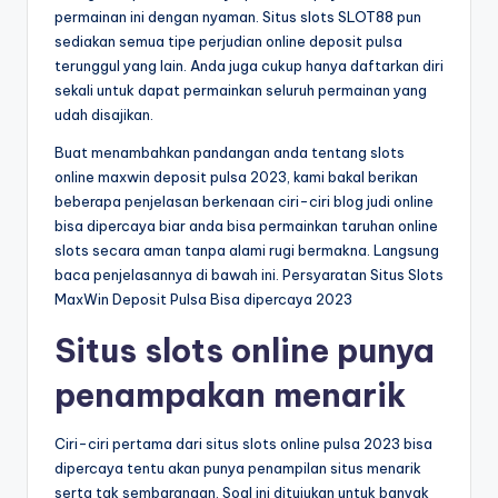
permainan ini dengan nyaman. Situs slots SLOT88 pun
sediakan semua tipe perjudian online deposit pulsa
terunggul yang lain. Anda juga cukup hanya daftarkan diri
sekali untuk dapat permainkan seluruh permainan yang
udah disajikan.
Buat menambahkan pandangan anda tentang slots
online maxwin deposit pulsa 2023, kami bakal berikan
beberapa penjelasan berkenaan ciri-ciri blog judi online
bisa dipercaya biar anda bisa permainkan taruhan online
slots secara aman tanpa alami rugi bermakna. Langsung
baca penjelasannya di bawah ini. Persyaratan Situs Slots
MaxWin Deposit Pulsa Bisa dipercaya 2023
Situs slots online punya
penampakan menarik
Ciri-ciri pertama dari situs slots online pulsa 2023 bisa
dipercaya tentu akan punya penampilan situs menarik
serta tak sembarangan. Soal ini ditujukan untuk banyak