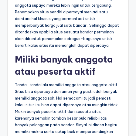
anggota supaya mereka lebih ingin untuk tergabung.
Penampakan situs sendiri dipercayai menjadi satu
diantara hal khusus yang bermanfaat untuk
memperbanyak harga jual satu bandar . Sehingga dapat
ditandaskan apabila situs sesuatu bandar permainan
akan dibentuk penampilan sebagus-bagusnya untuk
berarti kalau situs itu memanglah dapat dipercaya.
Miliki banyak anggota
atau peserta aktif
Tanda-tanda lalu memiliki anggota atau anggota aktif.
Situs bisa dipercaya dan aman yang pasti udah banyak
memiliki anggota sah. Hal semacam itu jadi pemasti
kalau situs itu bisa dapat dipercaya atau mungkin tidak.
Makin banyak peserta aktif dari sesuatu situs,
karenanya semakin tambah besar pula reliabilitas
banyak pelanggan pada bandar. Sinyal ini dirasa begitu
memiliki makna serta cukup baik memperbandingkan