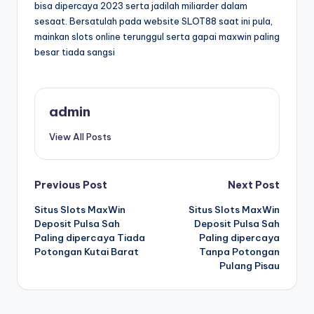
bisa dipercaya 2023 serta jadilah miliarder dalam
sesaat. Bersatulah pada website SLOT88 saat ini pula,
mainkan slots online terunggul serta gapai maxwin paling
besar tiada sangsi
admin
View All Posts
Post
Previous Post
Next Post
Situs Slots MaxWin
Situs Slots MaxWin
navigation
Deposit Pulsa Sah
Deposit Pulsa Sah
Paling dipercaya Tiada
Paling dipercaya
Potongan Kutai Barat
Tanpa Potongan
Pulang Pisau