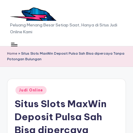
Skip
to
A
Peluang Menang Besar Setiap Saat, Hanya di Situs Judi
content
Online Kami
A
F
C
Home
»
Situs Slots MaxWin Deposit Pulsa Sah Bisa dipercaya Tanpa
Potongan Bulungan
G
Posted
Judi Online
in
Situs Slots MaxWin
Deposit Pulsa Sah
Bisa dipercaya