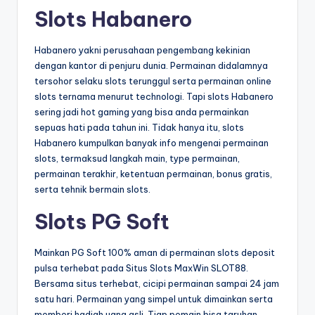
Slots Habanero
Habanero yakni perusahaan pengembang kekinian
dengan kantor di penjuru dunia. Permainan didalamnya
tersohor selaku slots terunggul serta permainan online
slots ternama menurut technologi. Tapi slots Habanero
sering jadi hot gaming yang bisa anda permainkan
sepuas hati pada tahun ini. Tidak hanya itu, slots
Habanero kumpulkan banyak info mengenai permainan
slots, termaksud langkah main, type permainan,
permainan terakhir, ketentuan permainan, bonus gratis,
serta tehnik bermain slots.
Slots PG Soft
Mainkan PG Soft 100% aman di permainan slots deposit
pulsa terhebat pada Situs Slots MaxWin SLOT88.
Bersama situs terhebat, cicipi permainan sampai 24 jam
satu hari. Permainan yang simpel untuk dimainkan serta
memberi hadiah uang asli. Tiap pemain bisa taruhan