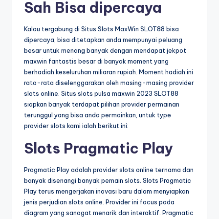
Sah Bisa dipercaya
Kalau tergabung di Situs Slots MaxWin SLOT88 bisa
dipercaya, bisa ditetapkan anda mempunyai peluang
besar untuk menang banyak dengan mendapat jekpot
maxwin fantastis besar di banyak moment yang
berhadiah keseluruhan miliaran rupiah. Moment hadiah ini
rata-rata diselenggarakan oleh masing-masing provider
slots online. Situs slots pulsa maxwin 2023 SLOT88
siapkan banyak terdapat pilihan provider permainan
terunggul yang bisa anda permainkan, untuk type
provider slots kami ialah berikut ini:
Slots Pragmatic Play
Pragmatic Play adalah provider slots online ternama dan
banyak disenangi banyak pemain slots. Slots Pragmatic
Play terus mengerjakan inovasi baru dalam menyiapkan
jenis perjudian slots online. Provider ini focus pada
diagram yang sanagat menarik dan interaktif. Pragmatic