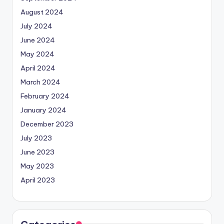
August 2024
July 2024
June 2024
May 2024
April 2024
March 2024
February 2024
January 2024
December 2023
July 2023
June 2023
May 2023
April 2023