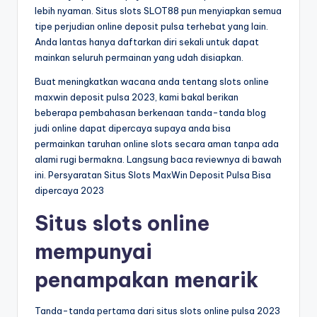
lebih nyaman. Situs slots SLOT88 pun menyiapkan semua
tipe perjudian online deposit pulsa terhebat yang lain.
Anda lantas hanya daftarkan diri sekali untuk dapat
mainkan seluruh permainan yang udah disiapkan.
Buat meningkatkan wacana anda tentang slots online
maxwin deposit pulsa 2023, kami bakal berikan
beberapa pembahasan berkenaan tanda-tanda blog
judi online dapat dipercaya supaya anda bisa
permainkan taruhan online slots secara aman tanpa ada
alami rugi bermakna. Langsung baca reviewnya di bawah
ini. Persyaratan Situs Slots MaxWin Deposit Pulsa Bisa
dipercaya 2023
Situs slots online
mempunyai
penampakan menarik
Tanda-tanda pertama dari situs slots online pulsa 2023