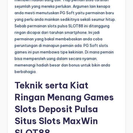
sejumlah yang mereka perlukan. Argumen lain kenapa
anda mesti memutuskan PG Soft yaitu permainan baru
yang perlu anda mainkan sedikitnya sekali seumur hitup.
Sebab permainan slots pulsa SLOT88 ini ditanggung
ringan dicapai dari taruhan smartphone. Ini jadi
permainan yang bakal membebaskan anda coba
peruntungan di manapun pemain ada. PG Soft slots
games ini pun membawa tipe kekinian. Di mana pemain
bisa memperoleh uang dalam secara nyaman,
memenangi hadiah besar dan bonus untuk bikin anda
berbahagia.
Teknik serta Kiat
Ringan Menang Games
Slots Deposit Pulsa
Situs Slots MaxWin
SLOT88