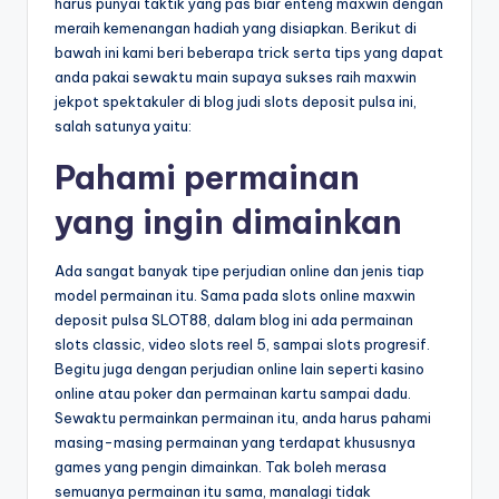
harus punyai taktik yang pas biar enteng maxwin dengan
meraih kemenangan hadiah yang disiapkan. Berikut di
bawah ini kami beri beberapa trick serta tips yang dapat
anda pakai sewaktu main supaya sukses raih maxwin
jekpot spektakuler di blog judi slots deposit pulsa ini,
salah satunya yaitu:
Pahami permainan
yang ingin dimainkan
Ada sangat banyak tipe perjudian online dan jenis tiap
model permainan itu. Sama pada slots online maxwin
deposit pulsa SLOT88, dalam blog ini ada permainan
slots classic, video slots reel 5, sampai slots progresif.
Begitu juga dengan perjudian online lain seperti kasino
online atau poker dan permainan kartu sampai dadu.
Sewaktu permainkan permainan itu, anda harus pahami
masing-masing permainan yang terdapat khususnya
games yang pengin dimainkan. Tak boleh merasa
semuanya permainan itu sama, manalagi tidak