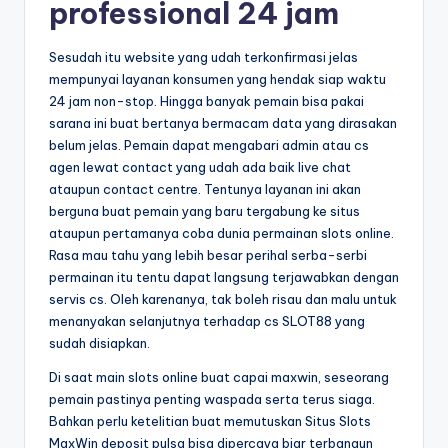
professional 24 jam
Sesudah itu website yang udah terkonfirmasi jelas
mempunyai layanan konsumen yang hendak siap waktu
24 jam non-stop. Hingga banyak pemain bisa pakai
sarana ini buat bertanya bermacam data yang dirasakan
belum jelas. Pemain dapat mengabari admin atau cs
agen lewat contact yang udah ada baik live chat
ataupun contact centre. Tentunya layanan ini akan
berguna buat pemain yang baru tergabung ke situs
ataupun pertamanya coba dunia permainan slots online.
Rasa mau tahu yang lebih besar perihal serba-serbi
permainan itu tentu dapat langsung terjawabkan dengan
servis cs. Oleh karenanya, tak boleh risau dan malu untuk
menanyakan selanjutnya terhadap cs SLOT88 yang
sudah disiapkan.
Di saat main slots online buat capai maxwin, seseorang
pemain pastinya penting waspada serta terus siaga.
Bahkan perlu ketelitian buat memutuskan Situs Slots
MaxWin deposit pulsa bisa dipercaya biar terbangun