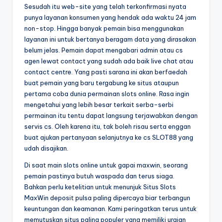
Sesudah itu web-site yang telah terkonfirmasi nyata
punya layanan konsumen yang hendak ada waktu 24 jam
non-stop. Hingga banyak pemain bisa menggunakan
layanan ini untuk bertanya beragam data yang dirasakan
belum jelas. Pemain dapat mengabari admin atau cs
agen lewat contact yang sudah ada baik live chat atau
contact centre. Yang pasti sarana ini akan berfaedah
buat pemain yang baru tergabung ke situs ataupun
pertama coba dunia permainan slots online. Rasa ingin
mengetahui yang lebih besar terkait serba-serbi
permainan itu tentu dapat langsung terjawabkan dengan
servis cs. Oleh karena itu, tak boleh risau serta enggan
buat ajukan pertanyaan selanjutnya ke cs SLOT88 yang
udah disajikan.
Di saat main slots online untuk gapai maxwin, seorang
pemain pastinya butuh waspada dan terus siaga.
Bahkan perlu ketelitian untuk menunjuk Situs Slots
MaxWin deposit pulsa paling dipercaya biar terbangun
keuntungan dan keamanan. Kami peringatkan terus untuk
memutuskan situs paling populer yang memiliki uraian