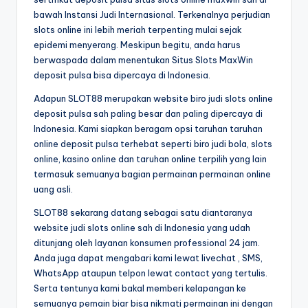
bawah Instansi Judi Internasional. Terkenalnya perjudian
slots online ini lebih meriah terpenting mulai sejak
epidemi menyerang. Meskipun begitu, anda harus
berwaspada dalam menentukan Situs Slots MaxWin
deposit pulsa bisa dipercaya di Indonesia.
Adapun SLOT88 merupakan website biro judi slots online
deposit pulsa sah paling besar dan paling dipercaya di
Indonesia. Kami siapkan beragam opsi taruhan taruhan
online deposit pulsa terhebat seperti biro judi bola, slots
online, kasino online dan taruhan online terpilih yang lain
termasuk semuanya bagian permainan permainan online
uang asli.
SLOT88 sekarang datang sebagai satu diantaranya
website judi slots online sah di Indonesia yang udah
ditunjang oleh layanan konsumen professional 24 jam.
Anda juga dapat mengabari kami lewat livechat , SMS,
WhatsApp ataupun telpon lewat contact yang tertulis.
Serta tentunya kami bakal memberi kelapangan ke
semuanya pemain biar bisa nikmati permainan ini dengan