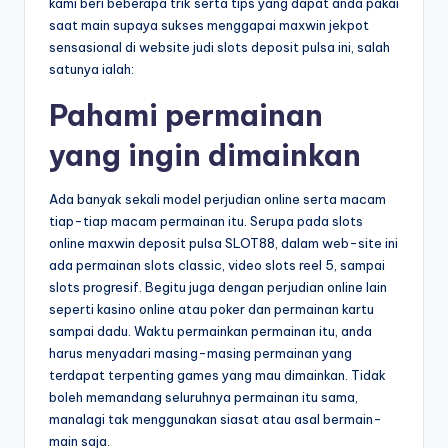
kami beri beberapa trik serta tips yang dapat anda pakai
saat main supaya sukses menggapai maxwin jekpot
sensasional di website judi slots deposit pulsa ini, salah
satunya ialah:
Pahami permainan
yang ingin dimainkan
Ada banyak sekali model perjudian online serta macam
tiap-tiap macam permainan itu. Serupa pada slots
online maxwin deposit pulsa SLOT88, dalam web-site ini
ada permainan slots classic, video slots reel 5, sampai
slots progresif. Begitu juga dengan perjudian online lain
seperti kasino online atau poker dan permainan kartu
sampai dadu. Waktu permainkan permainan itu, anda
harus menyadari masing-masing permainan yang
terdapat terpenting games yang mau dimainkan. Tidak
boleh memandang seluruhnya permainan itu sama,
manalagi tak menggunakan siasat atau asal bermain-
main saja.