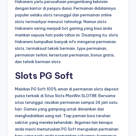
Habanero yaitu perusahaan pengembang kekinian
dengan kantor di penjuru dunia. Permainan didalamnya
populer selaku slots terunggul dan permainan online
slots termashyur menurut tehnologi. Namun slots
Habanero sering menjadi hot gaming yang bisa anda
mainkan sepuas hati pada tahun ini. Disamping itu, slots
Habanero kumpulkan banyak info mengenai permainan
slots, termaksud teknik bermain, type permainan,
permainan terkini, ketentuan permainan, bonus gratis,
dan tehnik bermain slots.
Slots PG Soft
Mainkan PG Soft 100% aman di permainan slots deposit
pulsa terbaik di Situs Slots MaxWin SLOT88. Bersama
situs terunggul, rasakan permainan sampai 24 jam satu
hari. Games yang gampang untuk dimainkan dan
menghadiahkan uang asli. Tiap pemain bisa taruhan
sekitar yang mereka kehendaki. Argumen lain kenapa
anda mesti memutuskan PG Soft merupakan permainan
baru yang perlu anda permainkan sekurang-kurangnya