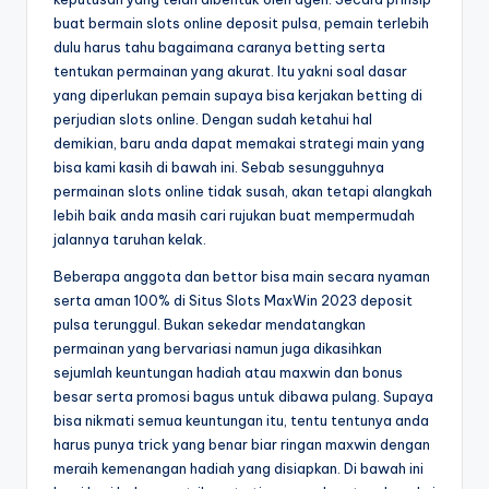
buat bermain slots online deposit pulsa, pemain terlebih
dulu harus tahu bagaimana caranya betting serta
tentukan permainan yang akurat. Itu yakni soal dasar
yang diperlukan pemain supaya bisa kerjakan betting di
perjudian slots online. Dengan sudah ketahui hal
demikian, baru anda dapat memakai strategi main yang
bisa kami kasih di bawah ini. Sebab sesungguhnya
permainan slots online tidak susah, akan tetapi alangkah
lebih baik anda masih cari rujukan buat mempermudah
jalannya taruhan kelak.
Beberapa anggota dan bettor bisa main secara nyaman
serta aman 100% di Situs Slots MaxWin 2023 deposit
pulsa terunggul. Bukan sekedar mendatangkan
permainan yang bervariasi namun juga dikasihkan
sejumlah keuntungan hadiah atau maxwin dan bonus
besar serta promosi bagus untuk dibawa pulang. Supaya
bisa nikmati semua keuntungan itu, tentu tentunya anda
harus punya trick yang benar biar ringan maxwin dengan
meraih kemenangan hadiah yang disiapkan. Di bawah ini