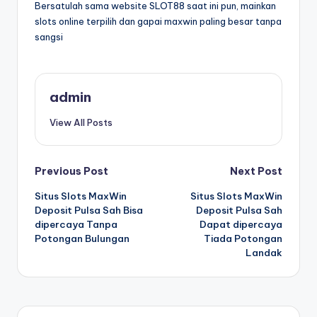
Bersatulah sama website SLOT88 saat ini pun, mainkan
slots online terpilih dan gapai maxwin paling besar tanpa
sangsi
admin
View All Posts
Post
Previous Post
Next Post
Situs Slots MaxWin
Situs Slots MaxWin
navigation
Deposit Pulsa Sah Bisa
Deposit Pulsa Sah
dipercaya Tanpa
Dapat dipercaya
Potongan Bulungan
Tiada Potongan
Landak