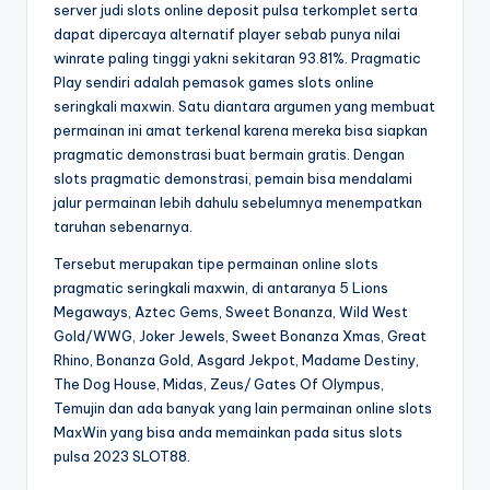
server judi slots online deposit pulsa terkomplet serta
dapat dipercaya alternatif player sebab punya nilai
winrate paling tinggi yakni sekitaran 93.81%. Pragmatic
Play sendiri adalah pemasok games slots online
seringkali maxwin. Satu diantara argumen yang membuat
permainan ini amat terkenal karena mereka bisa siapkan
pragmatic demonstrasi buat bermain gratis. Dengan
slots pragmatic demonstrasi, pemain bisa mendalami
jalur permainan lebih dahulu sebelumnya menempatkan
taruhan sebenarnya.
Tersebut merupakan tipe permainan online slots
pragmatic seringkali maxwin, di antaranya 5 Lions
Megaways, Aztec Gems, Sweet Bonanza, Wild West
Gold/WWG, Joker Jewels, Sweet Bonanza Xmas, Great
Rhino, Bonanza Gold, Asgard Jekpot, Madame Destiny,
The Dog House, Midas, Zeus/ Gates Of Olympus,
Temujin dan ada banyak yang lain permainan online slots
MaxWin yang bisa anda memainkan pada situs slots
pulsa 2023 SLOT88.