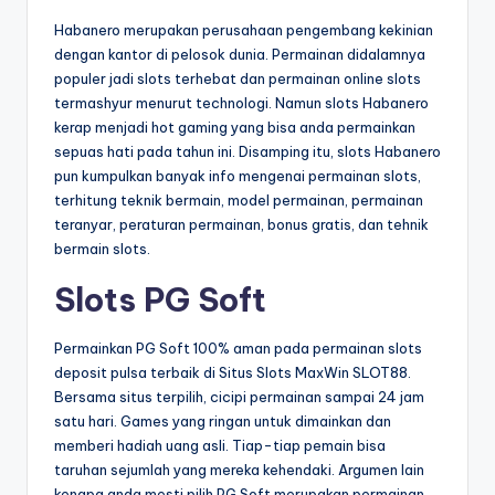
Habanero merupakan perusahaan pengembang kekinian
dengan kantor di pelosok dunia. Permainan didalamnya
populer jadi slots terhebat dan permainan online slots
termashyur menurut technologi. Namun slots Habanero
kerap menjadi hot gaming yang bisa anda permainkan
sepuas hati pada tahun ini. Disamping itu, slots Habanero
pun kumpulkan banyak info mengenai permainan slots,
terhitung teknik bermain, model permainan, permainan
teranyar, peraturan permainan, bonus gratis, dan tehnik
bermain slots.
Slots PG Soft
Permainkan PG Soft 100% aman pada permainan slots
deposit pulsa terbaik di Situs Slots MaxWin SLOT88.
Bersama situs terpilih, cicipi permainan sampai 24 jam
satu hari. Games yang ringan untuk dimainkan dan
memberi hadiah uang asli. Tiap-tiap pemain bisa
taruhan sejumlah yang mereka kehendaki. Argumen lain
kenapa anda mesti pilih PG Soft merupakan permainan