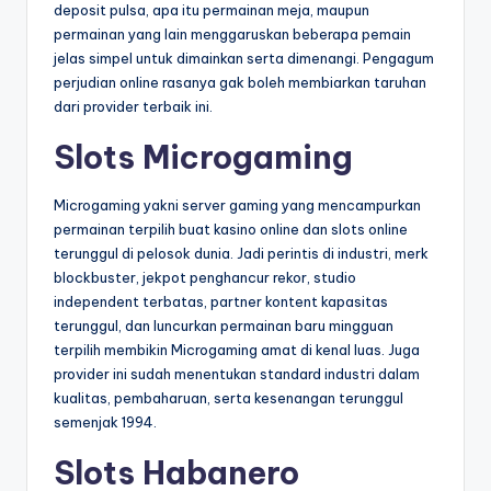
deposit pulsa, apa itu permainan meja, maupun
permainan yang lain menggaruskan beberapa pemain
jelas simpel untuk dimainkan serta dimenangi. Pengagum
perjudian online rasanya gak boleh membiarkan taruhan
dari provider terbaik ini.
Slots Microgaming
Microgaming yakni server gaming yang mencampurkan
permainan terpilih buat kasino online dan slots online
terunggul di pelosok dunia. Jadi perintis di industri, merk
blockbuster, jekpot penghancur rekor, studio
independent terbatas, partner kontent kapasitas
terunggul, dan luncurkan permainan baru mingguan
terpilih membikin Microgaming amat di kenal luas. Juga
provider ini sudah menentukan standard industri dalam
kualitas, pembaharuan, serta kesenangan terunggul
semenjak 1994.
Slots Habanero