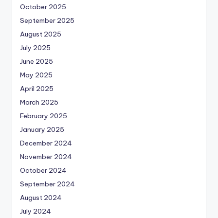
October 2025
September 2025
August 2025
July 2025
June 2025
May 2025
April 2025
March 2025
February 2025
January 2025
December 2024
November 2024
October 2024
September 2024
August 2024
July 2024