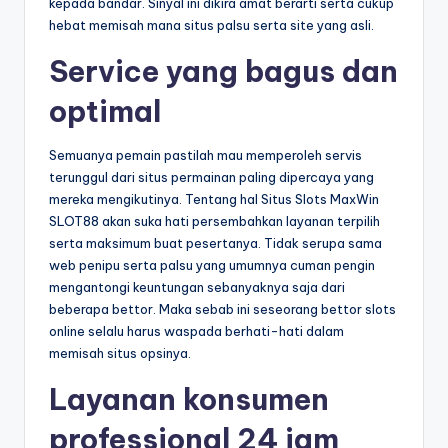
kepada bandar. Sinyal ini dikira amat berarti serta cukup
hebat memisah mana situs palsu serta site yang asli.
Service yang bagus dan
optimal
Semuanya pemain pastilah mau memperoleh servis
terunggul dari situs permainan paling dipercaya yang
mereka mengikutinya. Tentang hal Situs Slots MaxWin
SLOT88 akan suka hati persembahkan layanan terpilih
serta maksimum buat pesertanya. Tidak serupa sama
web penipu serta palsu yang umumnya cuman pengin
mengantongi keuntungan sebanyaknya saja dari
beberapa bettor. Maka sebab ini seseorang bettor slots
online selalu harus waspada berhati-hati dalam
memisah situs opsinya.
Layanan konsumen
professional 24 jam