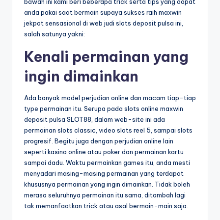
bawah ini kami beri beberapa trick serta tips yang dapat
anda pakai saat bermain supaya sukses raih maxwin
jekpot sensasional di web judi slots deposit pulsa ini,
salah satunya yakni:
Kenali permainan yang
ingin dimainkan
Ada banyak model perjudian online dan macam tiap-tiap
type permainan itu. Serupa pada slots online maxwin
deposit pulsa SLOT88, dalam web-site ini ada
permainan slots classic, video slots reel 5, sampai slots
progresif. Begitu juga dengan perjudian online lain
seperti kasino online atau poker dan permainan kartu
sampai dadu. Waktu permainkan games itu, anda mesti
menyadari masing-masing permainan yang terdapat
khususnya permainan yang ingin dimainkan. Tidak boleh
merasa seluruhnya permainan itu sama, ditambah lagi
tak memanfaatkan trick atau asal bermain-main saja.