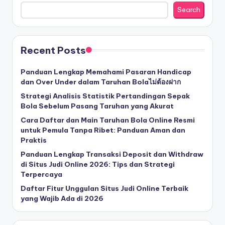
Search
Recent Posts
Panduan Lengkap Memahami Pasaran Handicap
dan Over Under dalam Taruhan Bolaไม่ต้องฝาก
Strategi Analisis Statistik Pertandingan Sepak
Bola Sebelum Pasang Taruhan yang Akurat
Cara Daftar dan Main Taruhan Bola Online Resmi
untuk Pemula Tanpa Ribet: Panduan Aman dan
Praktis
Panduan Lengkap Transaksi Deposit dan Withdraw
di Situs Judi Online 2026: Tips dan Strategi
Terpercaya
Daftar Fitur Unggulan Situs Judi Online Terbaik
yang Wajib Ada di 2026