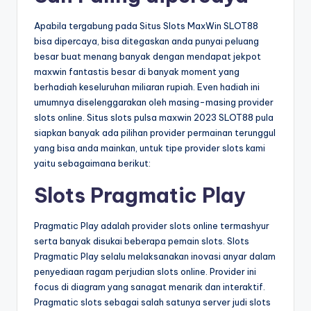
Apabila tergabung pada Situs Slots MaxWin SLOT88
bisa dipercaya, bisa ditegaskan anda punyai peluang
besar buat menang banyak dengan mendapat jekpot
maxwin fantastis besar di banyak moment yang
berhadiah keseluruhan miliaran rupiah. Even hadiah ini
umumnya diselenggarakan oleh masing-masing provider
slots online. Situs slots pulsa maxwin 2023 SLOT88 pula
siapkan banyak ada pilihan provider permainan terunggul
yang bisa anda mainkan, untuk tipe provider slots kami
yaitu sebagaimana berikut:
Slots Pragmatic Play
Pragmatic Play adalah provider slots online termashyur
serta banyak disukai beberapa pemain slots. Slots
Pragmatic Play selalu melaksanakan inovasi anyar dalam
penyediaan ragam perjudian slots online. Provider ini
focus di diagram yang sanagat menarik dan interaktif.
Pragmatic slots sebagai salah satunya server judi slots