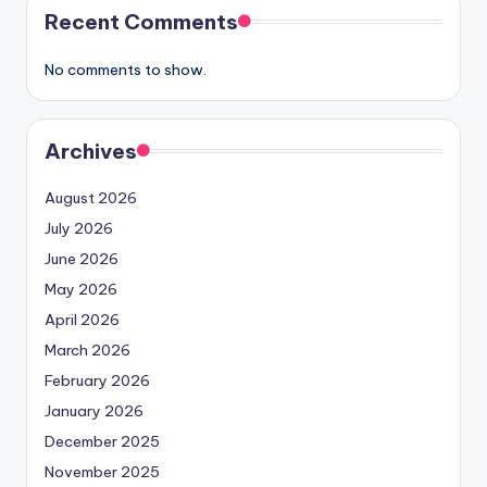
Recent Comments
No comments to show.
Archives
August 2026
July 2026
June 2026
May 2026
April 2026
March 2026
February 2026
January 2026
December 2025
November 2025