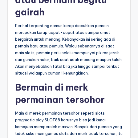
gairah
Perihal terpenting namun kerap diacuhkan pemain
merupakan kerap cepat-cepat atau sampai amat
bergairah untuk menang. Kebanyakan ini sering ada di
pemain baru atau pemula. Walau sebenarnya di saat
main slots, pemain perlu selalu mempunyai pikiran jernih
dan gunakan nalar, baik saat udah menang maupun kalah.
Akan menyebabkan fatal bila jika hingga sampai terikut
situasi walaupun cuman 1 kemungkinan.
Bermain di merk
permainan tersohor
Main di merek permainan tersohor seperti slots
pragmatic play SLOT88 harusnya bisa jadi kunci
kemajuan memperoleh maxwin. Banyak dari pemain yang
tidak suka main games slots dari merk tidak tersohor, itu