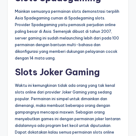
Mainkan semuanya permainan slots demonstrasi terpilih
Asia Spadegaming cuman di Spadegaming slots.
Provider Spadegaming yaitu pemasok perjudian online
paling besar di Asia. Semenjak dibuat di tahun 2007,
server gaming ini sudah melaunching lebih dari pada 100
permainan dengan bantuan multi-bahasa dan
dikonfigurasi yang memberi dukungan pelayanan cocok
dengan 14 mata uang.
Slots Joker Gaming
Waktu ini kemungkinan tidak ada orang yang tak kenal
slots online dari provider Joker Gaming yang sedang
popular. Permainan ini simpel untuk dimainkan dan
dimenangi, maka membuat beberapa orang dengan
gampangnya mencapai maxwin. Sebagian orang
menyebutkan games ini dengan permainan joker lantaran
didalamnya ada program bet kecil untuk diputuskan.
Dapat dokatakan kalau semua permainan slots online