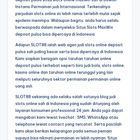
Instansi Permainan judi Internasional. Terkenalnya
perjudian slots online ini lebih ramai terlebih mulai sejak
epidemi menimpa. Walaupun begitu, anda harus selalu
berwaspada dalam menyeleksi Situs Slots MaxWin
deposit pulsa bisa dipercaya di Indonesia.
Adapun SLOT88 ialah web agen judi slots online deposit
pulsa sah paling besar serta bisa dipercaya di Indonesia.
Kami siapkan beragam opsi taruhan taruhan online
deposit pulsa terhebat seperti biro judi bola, slots online,
kasino online dan taruhan online terunggul yang lain
meliputi seluruhnya sektor permainan permainan online
uang asli.
SLOT88 sekarang ada selaku salah satunya blog judi
slots online sah di Indonesia yang sudah ditunjang oleh
layanan konsumen professional 24 jam. Anda juga dapat
mengabari kami lewat livechat , SMS, WhatsApp atau
telephone lewat contact yang tercatat. Serta pastilah
kami akan berikan kelapangan pada semua pemain
supaya bisa nikmati permainan ini lebih nyaman. Situs