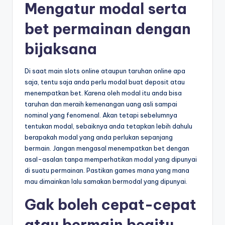
Mengatur modal serta
bet permainan dengan
bijaksana
Di saat main slots online ataupun taruhan online apa
saja, tentu saja anda perlu modal buat deposit atau
menempatkan bet. Karena oleh modal itu anda bisa
taruhan dan meraih kemenangan uang asli sampai
nominal yang fenomenal. Akan tetapi sebelumnya
tentukan modal, sebaiknya anda tetapkan lebih dahulu
berapakah modal yang anda perlukan sepanjang
bermain. Jangan mengasal menempatkan bet dengan
asal-asalan tanpa memperhatikan modal yang dipunyai
di suatu permainan. Pastikan games mana yang mana
mau dimainkan lalu samakan bermodal yang dipunyai.
Gak boleh cepat-cepat
atau bermain begitu