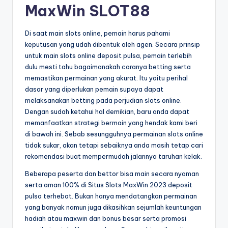
MaxWin SLOT88
Di saat main slots online, pemain harus pahami
keputusan yang udah dibentuk oleh agen. Secara prinsip
untuk main slots online deposit pulsa, pemain terlebih
dulu mesti tahu bagaimanakah caranya betting serta
memastikan permainan yang akurat. Itu yaitu perihal
dasar yang diperlukan pemain supaya dapat
melaksanakan betting pada perjudian slots online.
Dengan sudah ketahui hal demikian, baru anda dapat
memanfaatkan strategi bermain yang hendak kami beri
di bawah ini. Sebab sesungguhnya permainan slots online
tidak sukar, akan tetapi sebaiknya anda masih tetap cari
rekomendasi buat mempermudah jalannya taruhan kelak.
Beberapa peserta dan bettor bisa main secara nyaman
serta aman 100% di Situs Slots MaxWin 2023 deposit
pulsa terhebat. Bukan hanya mendatangkan permainan
yang banyak namun juga dikasihkan sejumlah keuntungan
hadiah atau maxwin dan bonus besar serta promosi