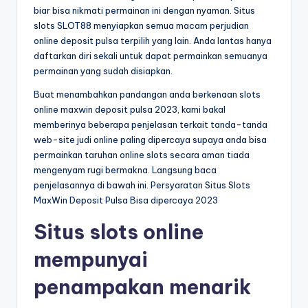
biar bisa nikmati permainan ini dengan nyaman. Situs
slots SLOT88 menyiapkan semua macam perjudian
online deposit pulsa terpilih yang lain. Anda lantas hanya
daftarkan diri sekali untuk dapat permainkan semuanya
permainan yang sudah disiapkan.
Buat menambahkan pandangan anda berkenaan slots
online maxwin deposit pulsa 2023, kami bakal
memberinya beberapa penjelasan terkait tanda-tanda
web-site judi online paling dipercaya supaya anda bisa
permainkan taruhan online slots secara aman tiada
mengenyam rugi bermakna. Langsung baca
penjelasannya di bawah ini. Persyaratan Situs Slots
MaxWin Deposit Pulsa Bisa dipercaya 2023
Situs slots online
mempunyai
penampakan menarik