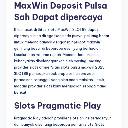
MaxWin Deposit Pulsa
Sah Dapat dipercaya
Bila masuk di Situs Slots MaxWin SLOT88 dapat
dipercaya, bisa ditegaskan anda punyai peluang besar
untuk menang banyak dengan raih jekpot maxwin
gemilang besar di beberapa even yang berhadiah
keseluruhan miliaran rupiah. Moment hadiah ini
kebanyakan diselenggarakan oleh masing-masing
provider slots online. Situs slots pulsa maxwin 2023
SLOT88 pun siapkan beberapa pilihan provider
permainan terunggul yang bisa anda mainkan, untuk
macam provider slots kami merupakan sebagaimana
berikut:
Slots Pragmatic Play
Pragmatic Play adalah provider slots online termashyur
dan banyak disenangi beberapa pemain slots. Slots