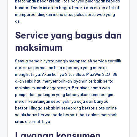
bertambah besar kredibilitas banyak pelanggan kepada
bandar. Tanda ini dikira begitu berarti dan cukup efektif
memperbandingkan mana situs palsu serta web yang
asli.
Service yang bagus dan
maksimum
Semua pemain nyata pengin memperoleh service terpilih
dari situs permainan bisa dipercaya yang mereka
mengikutinya. Akan halnya Situs Slots MaxWin SLOT88
akan suka hati menyembahkan layanan terbaik serta
maksimum untuk anggotanya. Berlainan sama web
penipu dan gadungan yang kebanyakan cuma pengin
meraih keuntungan sebanyaknya saja dari banyak
bettor. Hingga sebab ini seseorang bettor slots online
selalu harus berwaspada berhati-hati dalam memisah
situs alternatifnya.
Layanan konsumen