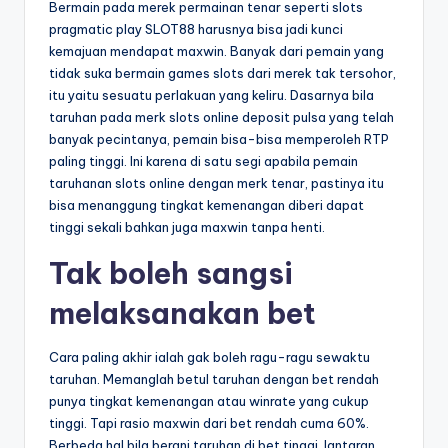
Bermain pada merek permainan tenar seperti slots
pragmatic play SLOT88 harusnya bisa jadi kunci
kemajuan mendapat maxwin. Banyak dari pemain yang
tidak suka bermain games slots dari merek tak tersohor,
itu yaitu sesuatu perlakuan yang keliru. Dasarnya bila
taruhan pada merk slots online deposit pulsa yang telah
banyak pecintanya, pemain bisa-bisa memperoleh RTP
paling tinggi. Ini karena di satu segi apabila pemain
taruhanan slots online dengan merk tenar, pastinya itu
bisa menanggung tingkat kemenangan diberi dapat
tinggi sekali bahkan juga maxwin tanpa henti.
Tak boleh sangsi
melaksanakan bet
Cara paling akhir ialah gak boleh ragu-ragu sewaktu
taruhan. Memanglah betul taruhan dengan bet rendah
punya tingkat kemenangan atau winrate yang cukup
tinggi. Tapi rasio maxwin dari bet rendah cuma 60%.
Berbeda hal bila berani taruhan di bet tinggi, lantaran