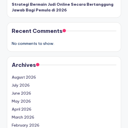
Strategi Bermain Judi Online Secara Bertanggung
Jawab Bagi Pemula di 2026
Recent Comments
No comments to show.
Archives
August 2026
July 2026
June 2026
May 2026
April 2026
March 2026
February 2026