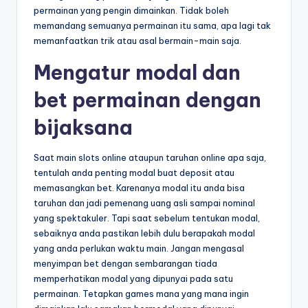
permainan yang pengin dimainkan. Tidak boleh
memandang semuanya permainan itu sama, apa lagi tak
memanfaatkan trik atau asal bermain-main saja.
Mengatur modal dan
bet permainan dengan
bijaksana
Saat main slots online ataupun taruhan online apa saja,
tentulah anda penting modal buat deposit atau
memasangkan bet. Karenanya modal itu anda bisa
taruhan dan jadi pemenang uang asli sampai nominal
yang spektakuler. Tapi saat sebelum tentukan modal,
sebaiknya anda pastikan lebih dulu berapakah modal
yang anda perlukan waktu main. Jangan mengasal
menyimpan bet dengan sembarangan tiada
memperhatikan modal yang dipunyai pada satu
permainan. Tetapkan games mana yang mana ingin