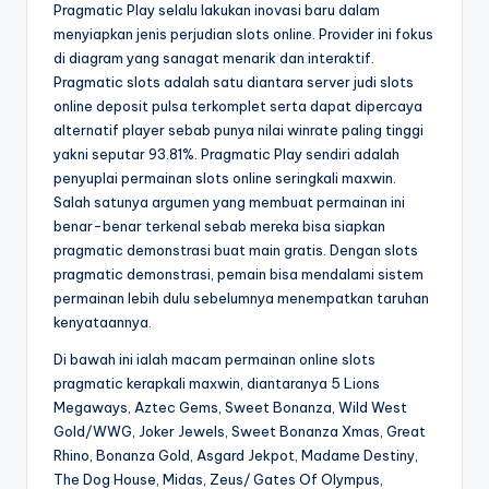
Pragmatic Play selalu lakukan inovasi baru dalam
menyiapkan jenis perjudian slots online. Provider ini fokus
di diagram yang sanagat menarik dan interaktif.
Pragmatic slots adalah satu diantara server judi slots
online deposit pulsa terkomplet serta dapat dipercaya
alternatif player sebab punya nilai winrate paling tinggi
yakni seputar 93.81%. Pragmatic Play sendiri adalah
penyuplai permainan slots online seringkali maxwin.
Salah satunya argumen yang membuat permainan ini
benar-benar terkenal sebab mereka bisa siapkan
pragmatic demonstrasi buat main gratis. Dengan slots
pragmatic demonstrasi, pemain bisa mendalami sistem
permainan lebih dulu sebelumnya menempatkan taruhan
kenyataannya.
Di bawah ini ialah macam permainan online slots
pragmatic kerapkali maxwin, diantaranya 5 Lions
Megaways, Aztec Gems, Sweet Bonanza, Wild West
Gold/WWG, Joker Jewels, Sweet Bonanza Xmas, Great
Rhino, Bonanza Gold, Asgard Jekpot, Madame Destiny,
The Dog House, Midas, Zeus/ Gates Of Olympus,