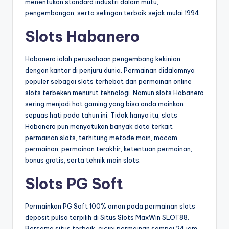
menentukan standard industri dalam mutu,
pengembangan, serta selingan terbaik sejak mulai 1994.
Slots Habanero
Habanero ialah perusahaan pengembang kekinian
dengan kantor di penjuru dunia. Permainan didalamnya
populer sebagai slots terhebat dan permainan online
slots terbeken menurut tehnologi. Namun slots Habanero
sering menjadi hot gaming yang bisa anda mainkan
sepuas hati pada tahun ini. Tidak hanya itu, slots
Habanero pun menyatukan banyak data terkait
permainan slots, terhitung metode main, macam
permainan, permainan terakhir, ketentuan permainan,
bonus gratis, serta tehnik main slots.
Slots PG Soft
Permainkan PG Soft 100% aman pada permainan slots
deposit pulsa terpilih di Situs Slots MaxWin SLOT88.
Bersama situs terbaik, cicipi permainan sampai 24 jam