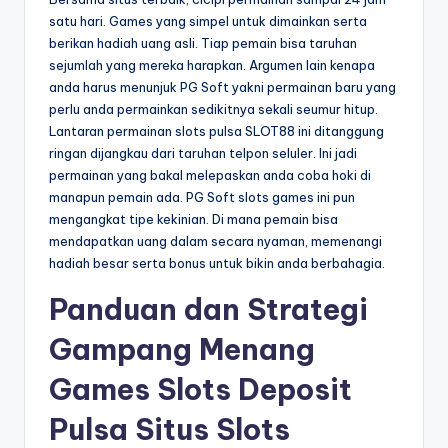
satu hari. Games yang simpel untuk dimainkan serta
berikan hadiah uang asli. Tiap pemain bisa taruhan
sejumlah yang mereka harapkan. Argumen lain kenapa
anda harus menunjuk PG Soft yakni permainan baru yang
perlu anda permainkan sedikitnya sekali seumur hitup.
Lantaran permainan slots pulsa SLOT88 ini ditanggung
ringan dijangkau dari taruhan telpon seluler. Ini jadi
permainan yang bakal melepaskan anda coba hoki di
manapun pemain ada. PG Soft slots games ini pun
mengangkat tipe kekinian. Di mana pemain bisa
mendapatkan uang dalam secara nyaman, memenangi
hadiah besar serta bonus untuk bikin anda berbahagia.
Panduan dan Strategi
Gampang Menang
Games Slots Deposit
Pulsa Situs Slots