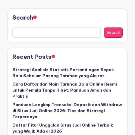
Search
Search
Recent Posts
Strategi Analisis Statistik Pertandingan Sepak
Bola Sebelum Pasang Taruhan yang Akurat
Cara Daftar dan Main Taruhan Bola Online Resmi
untuk Pemula Tanpa Ribet: Panduan Aman dan
Praktis
Panduan Lengkap Transaksi Deposit dan Withdraw
di Situs Judi Online 2026: Tips dan Strategi
Terpercaya
Daftar Fitur Unggulan Situs Judi Online Terbaik
yang Wajib Ada di 2026