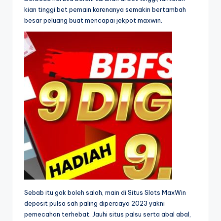
kian tinggi bet pemain karenanya semakin bertambah
besar peluang buat mencapai jekpot maxwin.
Sebab itu gak boleh salah, main di Situs Slots MaxWin
deposit pulsa sah paling dipercaya 2023 yakni
pemecahan terhebat. Jauhi situs palsu serta abal abal,