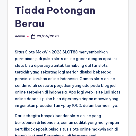
Tiada Potongan
Berau
admin
29/06/2023
Posted
by
Situs Slots MaxWin 2023 SLOT88 menyembahkan
permainan judi pulsa slots online gacor dengan opsi link
slots bisa dipercaya untuk terhubung daftar slots
terakhir yang sekarang lagi meriah disukai beberapa
pencinta taruhan online Indonesia. Games slots online
sendiri ialah sesuatu perjudian yang ada pada blog judi
online terbeken di Indonesia. Apa lagi web-site judi slots
online deposit pulsa bisa dipercaya ringan maxwin yang
ini gunakan prosedur fair-play 100% dalam bermainnya.
Dari sebegitu banyak bandar slots online yang
bertaburan di Indonesia, cuman sedikit yang menyimpan
sertifikat deposit pulsa situs slots online maxwin sah di
bawah Instansi Permainan judi Internasional.