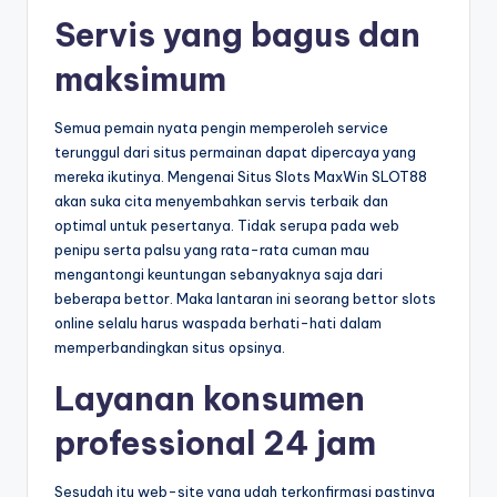
Servis yang bagus dan
maksimum
Semua pemain nyata pengin memperoleh service
terunggul dari situs permainan dapat dipercaya yang
mereka ikutinya. Mengenai Situs Slots MaxWin SLOT88
akan suka cita menyembahkan servis terbaik dan
optimal untuk pesertanya. Tidak serupa pada web
penipu serta palsu yang rata-rata cuman mau
mengantongi keuntungan sebanyaknya saja dari
beberapa bettor. Maka lantaran ini seorang bettor slots
online selalu harus waspada berhati-hati dalam
memperbandingkan situs opsinya.
Layanan konsumen
professional 24 jam
Sesudah itu web-site yang udah terkonfirmasi pastinya