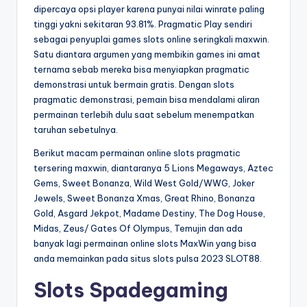
dipercaya opsi player karena punyai nilai winrate paling
tinggi yakni sekitaran 93.81%. Pragmatic Play sendiri
sebagai penyuplai games slots online seringkali maxwin.
Satu diantara argumen yang membikin games ini amat
ternama sebab mereka bisa menyiapkan pragmatic
demonstrasi untuk bermain gratis. Dengan slots
pragmatic demonstrasi, pemain bisa mendalami aliran
permainan terlebih dulu saat sebelum menempatkan
taruhan sebetulnya.
Berikut macam permainan online slots pragmatic
tersering maxwin, diantaranya 5 Lions Megaways, Aztec
Gems, Sweet Bonanza, Wild West Gold/WWG, Joker
Jewels, Sweet Bonanza Xmas, Great Rhino, Bonanza
Gold, Asgard Jekpot, Madame Destiny, The Dog House,
Midas, Zeus/ Gates Of Olympus, Temujin dan ada
banyak lagi permainan online slots MaxWin yang bisa
anda memainkan pada situs slots pulsa 2023 SLOT88.
Slots Spadegaming