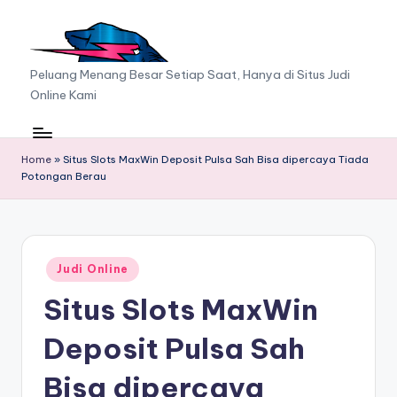
Skip
to
A
Peluang Menang Besar Setiap Saat, Hanya di Situs Judi
content
Online Kami
A
F
C
Home
»
Situs Slots MaxWin Deposit Pulsa Sah Bisa dipercaya Tiada
Potongan Berau
G
Posted
Judi Online
in
Situs Slots MaxWin
Deposit Pulsa Sah
Bisa dipercaya