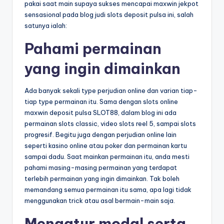
pakai saat main supaya sukses mencapai maxwin jekpot
sensasional pada blog judi slots deposit pulsa ini, salah
satunya ialah:
Pahami permainan
yang ingin dimainkan
Ada banyak sekali type perjudian online dan varian tiap-
tiap type permainan itu. Sama dengan slots online
maxwin deposit pulsa SLOT88, dalam blog ini ada
permainan slots classic, video slots reel 5, sampai slots
progresif. Begitu juga dengan perjudian online lain
seperti kasino online atau poker dan permainan kartu
sampai dadu. Saat mainkan permainan itu, anda mesti
pahami masing-masing permainan yang terdapat
terlebih permainan yang ingin dimainkan. Tak boleh
memandang semua permainan itu sama, apa lagi tidak
menggunakan trick atau asal bermain-main saja.
Mengatur modal serta