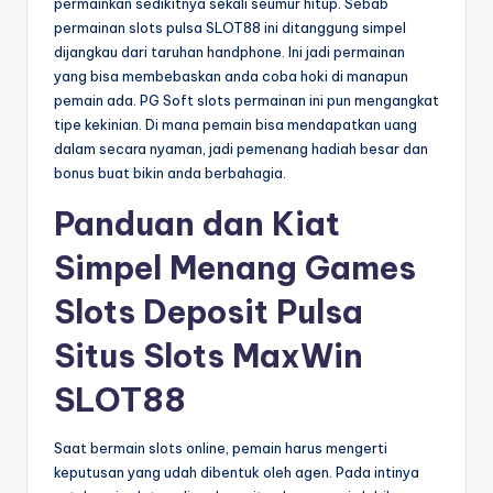
permainkan sedikitnya sekali seumur hitup. Sebab
permainan slots pulsa SLOT88 ini ditanggung simpel
dijangkau dari taruhan handphone. Ini jadi permainan
yang bisa membebaskan anda coba hoki di manapun
pemain ada. PG Soft slots permainan ini pun mengangkat
tipe kekinian. Di mana pemain bisa mendapatkan uang
dalam secara nyaman, jadi pemenang hadiah besar dan
bonus buat bikin anda berbahagia.
Panduan dan Kiat
Simpel Menang Games
Slots Deposit Pulsa
Situs Slots MaxWin
SLOT88
Saat bermain slots online, pemain harus mengerti
keputusan yang udah dibentuk oleh agen. Pada intinya