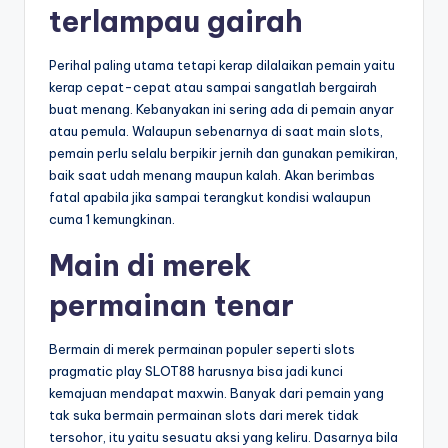
terlampau gairah
Perihal paling utama tetapi kerap dilalaikan pemain yaitu
kerap cepat-cepat atau sampai sangatlah bergairah
buat menang. Kebanyakan ini sering ada di pemain anyar
atau pemula. Walaupun sebenarnya di saat main slots,
pemain perlu selalu berpikir jernih dan gunakan pemikiran,
baik saat udah menang maupun kalah. Akan berimbas
fatal apabila jika sampai terangkut kondisi walaupun
cuma 1 kemungkinan.
Main di merek
permainan tenar
Bermain di merek permainan populer seperti slots
pragmatic play SLOT88 harusnya bisa jadi kunci
kemajuan mendapat maxwin. Banyak dari pemain yang
tak suka bermain permainan slots dari merek tidak
tersohor, itu yaitu sesuatu aksi yang keliru. Dasarnya bila