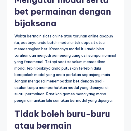
bet permainan dengan
bijaksana
Waktu bermain slots online atau taruhan online apapun
itu, pastinya anda butuh modal untuk deposit atau
memasangkan bet. Karenanya modal itu anda bisa
taruhan dan menjadi pemenang uang asli sampai nominal
yang fenomenal. Tetapi saat sebelum memastikan
modal, lebih baiknya anda putuskan terlebih dulu
berapakah modal yang anda perlukan sepanjang main.
Jangan mengasal menempatkan bet dengan asal-
asalan tanpa memperhatikan modal yang dipunyai di
suatu permainan. Pastikan games mana yang mana
pengin dimainkan lalu samakan bermodal yang dipunyai.
Tidak boleh buru-buru
atau bermain