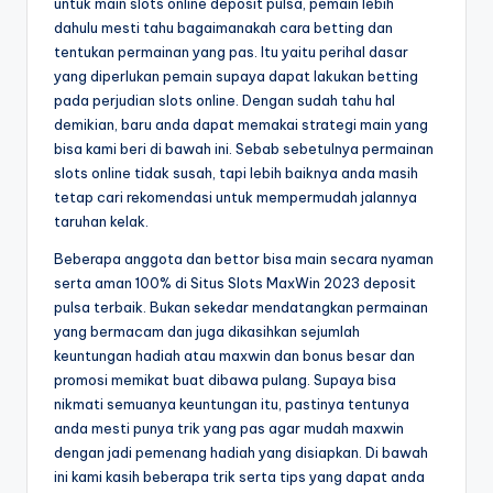
untuk main slots online deposit pulsa, pemain lebih
dahulu mesti tahu bagaimanakah cara betting dan
tentukan permainan yang pas. Itu yaitu perihal dasar
yang diperlukan pemain supaya dapat lakukan betting
pada perjudian slots online. Dengan sudah tahu hal
demikian, baru anda dapat memakai strategi main yang
bisa kami beri di bawah ini. Sebab sebetulnya permainan
slots online tidak susah, tapi lebih baiknya anda masih
tetap cari rekomendasi untuk mempermudah jalannya
taruhan kelak.
Beberapa anggota dan bettor bisa main secara nyaman
serta aman 100% di Situs Slots MaxWin 2023 deposit
pulsa terbaik. Bukan sekedar mendatangkan permainan
yang bermacam dan juga dikasihkan sejumlah
keuntungan hadiah atau maxwin dan bonus besar dan
promosi memikat buat dibawa pulang. Supaya bisa
nikmati semuanya keuntungan itu, pastinya tentunya
anda mesti punya trik yang pas agar mudah maxwin
dengan jadi pemenang hadiah yang disiapkan. Di bawah
ini kami kasih beberapa trik serta tips yang dapat anda