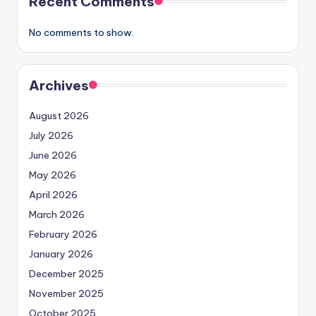
Recent Comments
No comments to show.
Archives
August 2026
July 2026
June 2026
May 2026
April 2026
March 2026
February 2026
January 2026
December 2025
November 2025
October 2025