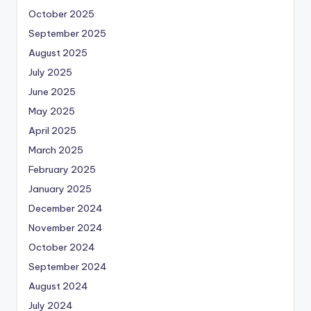
October 2025
September 2025
August 2025
July 2025
June 2025
May 2025
April 2025
March 2025
February 2025
January 2025
December 2024
November 2024
October 2024
September 2024
August 2024
July 2024