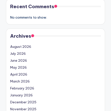
Recent Comments
No comments to show.
Archives
August 2026
July 2026
June 2026
May 2026
April 2026
March 2026
February 2026
January 2026
December 2025
November 2025