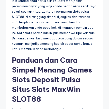
lain kenapa anda harus pilih PG Soft merupakan
permainan anyar yang wajib anda permainkan sedikitnya
sekali seumur hitup. Lantaran permainan slots pulsa
SLOT88 ini ditanggung simpel dijangkau dari taruhan
mobile-phone. Ini jadi permainan yang hendak
membebaskan anda coba hoki di manapun pemain ada.
PG Soft slots permainan ini pun membawa tipe kekinian.
Di mana pemain bisa mendapatkan uang dalam secara
nyaman, menjadi pemenang hadiah besar serta bonus
untuk membikin anda berbahagia.
Panduan dan Cara
Simpel Menang Games
Slots Deposit Pulsa
Situs Slots MaxWin
SLOT88