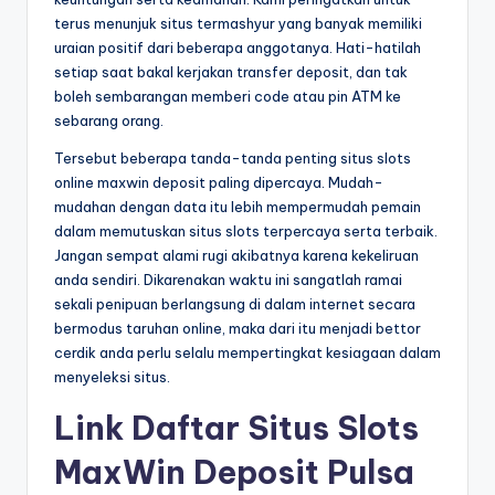
terus menunjuk situs termashyur yang banyak memiliki
uraian positif dari beberapa anggotanya. Hati-hatilah
setiap saat bakal kerjakan transfer deposit, dan tak
boleh sembarangan memberi code atau pin ATM ke
sebarang orang.
Tersebut beberapa tanda-tanda penting situs slots
online maxwin deposit paling dipercaya. Mudah-
mudahan dengan data itu lebih mempermudah pemain
dalam memutuskan situs slots terpercaya serta terbaik.
Jangan sempat alami rugi akibatnya karena kekeliruan
anda sendiri. Dikarenakan waktu ini sangatlah ramai
sekali penipuan berlangsung di dalam internet secara
bermodus taruhan online, maka dari itu menjadi bettor
cerdik anda perlu selalu mempertingkat kesiagaan dalam
menyeleksi situs.
Link Daftar Situs Slots
MaxWin Deposit Pulsa