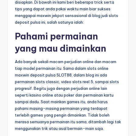
disiapkan. Di bawah ini kami beri beberapa trick serta
tips yang dapat anda pakai waktu main biar sukses
menggapai maxwin jekpot sensasional di blog judi slots
deposit pulsa ini, salah satunya ialah:
Pahami permainan
yang mau dimainkan
Ada banyak sekali macam perjudian online dan macam
tiap model permainan itu. Sama dalam slots online
maxwin deposit pulsa SLOT88, dalam blog ini ada
permainan slots classic, video slots reel 5, sampai slots
progresif. Begitu juga dengan perjudian online lain
seperti kasino online atau poker dan permainan kartu
sampai dadu. Saat mainkan games itu, anda harus
pahami masing-masing permainan yang terdapat
terlebih games yang pengin dimainkan. Tidak boleh
merasa semuanya permainan itu sama, ditambah lagi tak
menggunakan trik atau asal bermain-main saja.