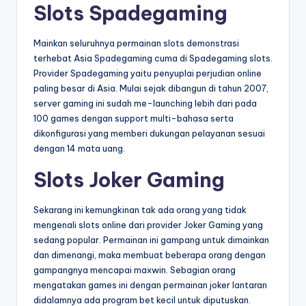
Slots Spadegaming
Mainkan seluruhnya permainan slots demonstrasi
terhebat Asia Spadegaming cuma di Spadegaming slots.
Provider Spadegaming yaitu penyuplai perjudian online
paling besar di Asia. Mulai sejak dibangun di tahun 2007,
server gaming ini sudah me-launching lebih dari pada
100 games dengan support multi-bahasa serta
dikonfigurasi yang memberi dukungan pelayanan sesuai
dengan 14 mata uang.
Slots Joker Gaming
Sekarang ini kemungkinan tak ada orang yang tidak
mengenali slots online dari provider Joker Gaming yang
sedang popular. Permainan ini gampang untuk dimainkan
dan dimenangi, maka membuat beberapa orang dengan
gampangnya mencapai maxwin. Sebagian orang
mengatakan games ini dengan permainan joker lantaran
didalamnya ada program bet kecil untuk diputuskan.