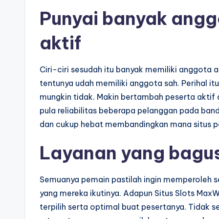
Punyai banyak angg
aktif
Ciri-ciri sesudah itu banyak memiliki anggota 
tentunya udah memiliki anggota sah. Perihal itu 
mungkin tidak. Makin bertambah peserta aktif 
pula reliabilitas beberapa pelanggan pada ban
dan cukup hebat membandingkan mana situs pals
Layanan yang bagu
Semuanya pemain pastilah ingin memperoleh ser
yang mereka ikutinya. Adapun Situs Slots Ma
terpilih serta optimal buat pesertanya. Tidak