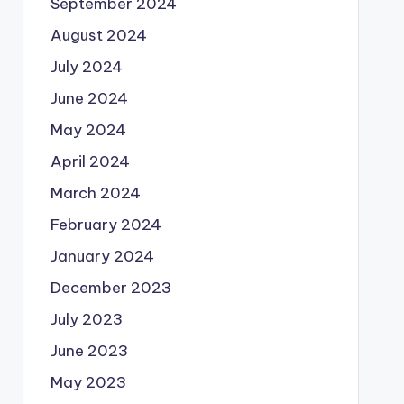
September 2024
August 2024
July 2024
June 2024
May 2024
April 2024
March 2024
February 2024
January 2024
December 2023
July 2023
June 2023
May 2023