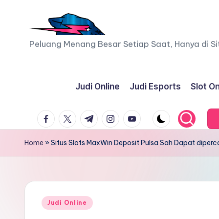
Skip
to
A
Peluang Menang Besar Setiap Saat, Hanya di Sit
content
A
F
Judi Online
Judi Esports
Slot On
C
facebook.com
twitter.com
t.me
instagram.com
youtube.com
G
Home
»
Situs Slots MaxWin Deposit Pulsa Sah Dapat dipe
Posted
Judi Online
in