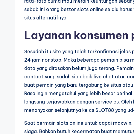
rata-rata cuma mau meraih keuntungan sebanya
sebab ini orang bettor slots online selalu ha
situs alternatifnya.
Layanan konsumen p
Sesudah itu site yang telah terkonfirmasi jela
24 jam nonstop. Maka beberapa pemain bisa m
data yang dirasakan belum juga terang. Pemai
contact yang sudah siap baik live chat atau co
buat pemain yang baru tergabung ke situs atau
Rasa ingin mengetahui yang lebih besar perihal
langsung terjawabkan dengan service cs. Oleh 
menanyakan selanjutnya ke cs SLOT88 yang uda
Saat bermain slots online untuk capai maxwin,
siaga. Bahkan butuh kecermatan buat memutusk