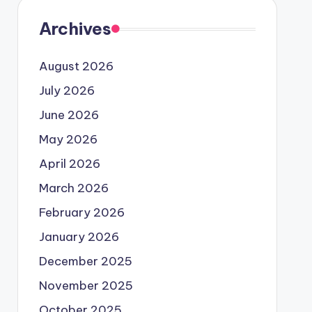
Archives
August 2026
July 2026
June 2026
May 2026
April 2026
March 2026
February 2026
January 2026
December 2025
November 2025
October 2025