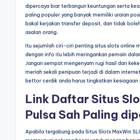
dipercaya biar terbangun keuntungan serta keam
paling populer yang banyak memiliki uraian po
bakal kerjakan transfer deposit, dan tidak bo
asalan orang.
Itu sejumlah ciri-ciri penting situs slots onl
dengan info itu lebih meringankan pemain dalam
Jangan sempat mengenyam rugi hasil dari kekeli
meriah sekali penipuan terjadi di dalam intern
bettor cerdik anda harus tingkatkan kesiagaan
Link Daftar Situs S
Pulsa Sah Paling di
Apabila tergabung pada Situs Slots MaxWin SL