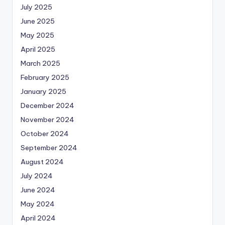
July 2025
June 2025
May 2025
April 2025
March 2025
February 2025
January 2025
December 2024
November 2024
October 2024
September 2024
August 2024
July 2024
June 2024
May 2024
April 2024