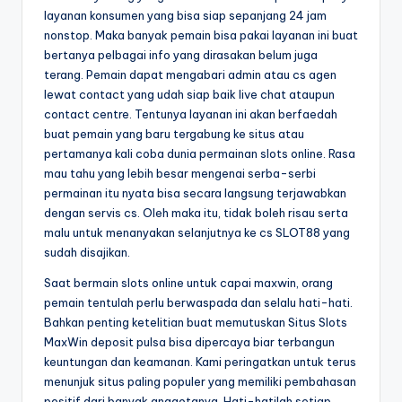
layanan konsumen yang bisa siap sepanjang 24 jam
nonstop. Maka banyak pemain bisa pakai layanan ini buat
bertanya pelbagai info yang dirasakan belum juga
terang. Pemain dapat mengabari admin atau cs agen
lewat contact yang udah siap baik live chat ataupun
contact centre. Tentunya layanan ini akan berfaedah
buat pemain yang baru tergabung ke situs atau
pertamanya kali coba dunia permainan slots online. Rasa
mau tahu yang lebih besar mengenai serba-serbi
permainan itu nyata bisa secara langsung terjawabkan
dengan servis cs. Oleh maka itu, tidak boleh risau serta
malu untuk menanyakan selanjutnya ke cs SLOT88 yang
sudah disajikan.
Saat bermain slots online untuk capai maxwin, orang
pemain tentulah perlu berwaspada dan selalu hati-hati.
Bahkan penting ketelitian buat memutuskan Situs Slots
MaxWin deposit pulsa bisa dipercaya biar terbangun
keuntungan dan keamanan. Kami peringatkan untuk terus
menunjuk situs paling populer yang memiliki pembahasan
positif dari banyak anggotanya. Hati-hatilah setiap