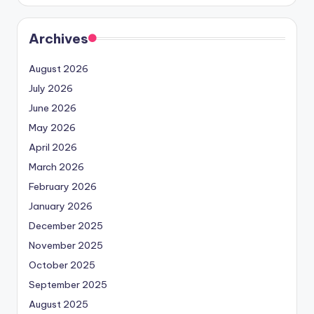
Archives
August 2026
July 2026
June 2026
May 2026
April 2026
March 2026
February 2026
January 2026
December 2025
November 2025
October 2025
September 2025
August 2025