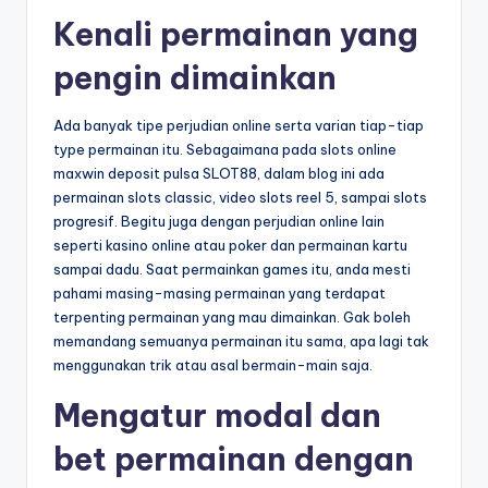
Kenali permainan yang
pengin dimainkan
Ada banyak tipe perjudian online serta varian tiap-tiap
type permainan itu. Sebagaimana pada slots online
maxwin deposit pulsa SLOT88, dalam blog ini ada
permainan slots classic, video slots reel 5, sampai slots
progresif. Begitu juga dengan perjudian online lain
seperti kasino online atau poker dan permainan kartu
sampai dadu. Saat permainkan games itu, anda mesti
pahami masing-masing permainan yang terdapat
terpenting permainan yang mau dimainkan. Gak boleh
memandang semuanya permainan itu sama, apa lagi tak
menggunakan trik atau asal bermain-main saja.
Mengatur modal dan
bet permainan dengan