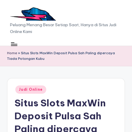
Skip
to
A
Peluang Menang Besar Setiap Saat, Hanya di Situs Judi
content
Online Kami
A
F
C
Home
»
Situs Slots MaxWin Deposit Pulsa Sah Paling dipercaya
Tiada Potongan Kubu
G
Posted
Judi Online
in
Situs Slots MaxWin
Deposit Pulsa Sah
Paling dipercaya