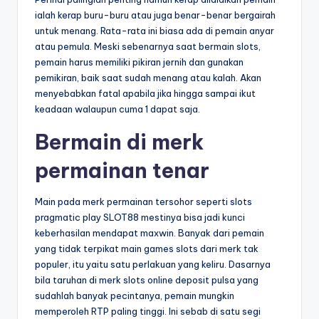
ialah kerap buru-buru atau juga benar-benar bergairah
untuk menang. Rata-rata ini biasa ada di pemain anyar
atau pemula. Meski sebenarnya saat bermain slots,
pemain harus memiliki pikiran jernih dan gunakan
pemikiran, baik saat sudah menang atau kalah. Akan
menyebabkan fatal apabila jika hingga sampai ikut
keadaan walaupun cuma 1 dapat saja.
Bermain di merk
permainan tenar
Main pada merk permainan tersohor seperti slots
pragmatic play SLOT88 mestinya bisa jadi kunci
keberhasilan mendapat maxwin. Banyak dari pemain
yang tidak terpikat main games slots dari merk tak
populer, itu yaitu satu perlakuan yang keliru. Dasarnya
bila taruhan di merk slots online deposit pulsa yang
sudahlah banyak pecintanya, pemain mungkin
memperoleh RTP paling tinggi. Ini sebab di satu segi