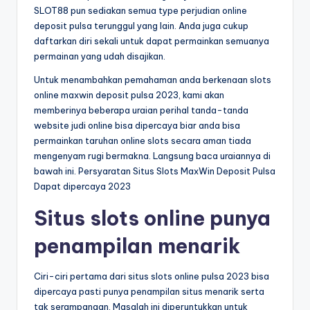
SLOT88 pun sediakan semua type perjudian online
deposit pulsa terunggul yang lain. Anda juga cukup
daftarkan diri sekali untuk dapat permainkan semuanya
permainan yang udah disajikan.
Untuk menambahkan pemahaman anda berkenaan slots
online maxwin deposit pulsa 2023, kami akan
memberinya beberapa uraian perihal tanda-tanda
website judi online bisa dipercaya biar anda bisa
permainkan taruhan online slots secara aman tiada
mengenyam rugi bermakna. Langsung baca uraiannya di
bawah ini. Persyaratan Situs Slots MaxWin Deposit Pulsa
Dapat dipercaya 2023
Situs slots online punya
penampilan menarik
Ciri-ciri pertama dari situs slots online pulsa 2023 bisa
dipercaya pasti punya penampilan situs menarik serta
tak serampangan. Masalah ini diperuntukkan untuk