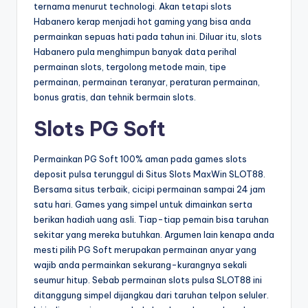
ternama menurut technologi. Akan tetapi slots
Habanero kerap menjadi hot gaming yang bisa anda
permainkan sepuas hati pada tahun ini. Diluar itu, slots
Habanero pula menghimpun banyak data perihal
permainan slots, tergolong metode main, tipe
permainan, permainan teranyar, peraturan permainan,
bonus gratis, dan tehnik bermain slots.
Slots PG Soft
Permainkan PG Soft 100% aman pada games slots
deposit pulsa terunggul di Situs Slots MaxWin SLOT88.
Bersama situs terbaik, cicipi permainan sampai 24 jam
satu hari. Games yang simpel untuk dimainkan serta
berikan hadiah uang asli. Tiap-tiap pemain bisa taruhan
sekitar yang mereka butuhkan. Argumen lain kenapa anda
mesti pilih PG Soft merupakan permainan anyar yang
wajib anda permainkan sekurang-kurangnya sekali
seumur hitup. Sebab permainan slots pulsa SLOT88 ini
ditanggung simpel dijangkau dari taruhan telpon seluler.