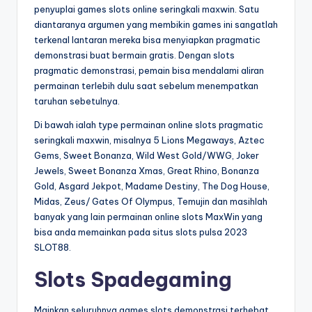
penyuplai games slots online seringkali maxwin. Satu
diantaranya argumen yang membikin games ini sangatlah
terkenal lantaran mereka bisa menyiapkan pragmatic
demonstrasi buat bermain gratis. Dengan slots
pragmatic demonstrasi, pemain bisa mendalami aliran
permainan terlebih dulu saat sebelum menempatkan
taruhan sebetulnya.
Di bawah ialah type permainan online slots pragmatic
seringkali maxwin, misalnya 5 Lions Megaways, Aztec
Gems, Sweet Bonanza, Wild West Gold/WWG, Joker
Jewels, Sweet Bonanza Xmas, Great Rhino, Bonanza
Gold, Asgard Jekpot, Madame Destiny, The Dog House,
Midas, Zeus/ Gates Of Olympus, Temujin dan masihlah
banyak yang lain permainan online slots MaxWin yang
bisa anda memainkan pada situs slots pulsa 2023
SLOT88.
Slots Spadegaming
Mainkan seluruhnya games slots demonstrasi terhebat