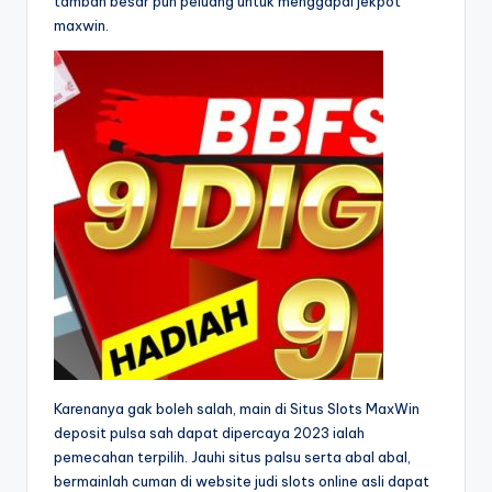
tambah besar pun peluang untuk menggapai jekpot
maxwin.
Karenanya gak boleh salah, main di Situs Slots MaxWin
deposit pulsa sah dapat dipercaya 2023 ialah
pemecahan terpilih. Jauhi situs palsu serta abal abal,
bermainlah cuman di website judi slots online asli dapat