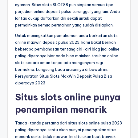
nyaman. Situs slots SLOT88 pun siapkan semua tipe
perjudian online deposit pulsa terunggul yang lain. Anda
lantas cukup daftarkan diri sekali untuk dapat
permainkan semua permainan yang sudah disiapkan.
Untuk meningkatkan pemahaman anda berkaitan slots
online maxwin deposit pulsa 2023, kami bakal berikan
beberapa pembahasan tentang ciri-ciri blog judi online
paling dipercaya biar anda bisa mainkan taruhan online
slots secara aman tanpa ada mengenyam rugi
bermakna. Langsung baca uraiannya di bawah ini.
Persyaratan Situs Slots MaxWin Deposit Pulsa Bisa
dipercaya 2023
Situs slots online punya
penampilan menarik
Tanda-tanda pertama dari situs slots online pulsa 2023
paling dipercaya tentu akan punyai penampakan situs
menarik serta tidak ngawur. Ini ditujukan buat banyak