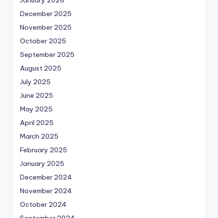
December 2025
November 2025
October 2025
September 2025
August 2025
July 2025
June 2025
May 2025
April 2025
March 2025
February 2025
January 2025
December 2024
November 2024
October 2024
September 2024