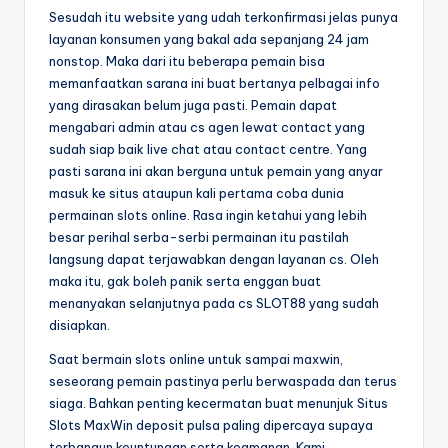
Sesudah itu website yang udah terkonfirmasi jelas punya
layanan konsumen yang bakal ada sepanjang 24 jam
nonstop. Maka dari itu beberapa pemain bisa
memanfaatkan sarana ini buat bertanya pelbagai info
yang dirasakan belum juga pasti. Pemain dapat
mengabari admin atau cs agen lewat contact yang
sudah siap baik live chat atau contact centre. Yang
pasti sarana ini akan berguna untuk pemain yang anyar
masuk ke situs ataupun kali pertama coba dunia
permainan slots online. Rasa ingin ketahui yang lebih
besar perihal serba-serbi permainan itu pastilah
langsung dapat terjawabkan dengan layanan cs. Oleh
maka itu, gak boleh panik serta enggan buat
menanyakan selanjutnya pada cs SLOT88 yang sudah
disiapkan.
Saat bermain slots online untuk sampai maxwin,
seseorang pemain pastinya perlu berwaspada dan terus
siaga. Bahkan penting kecermatan buat menunjuk Situs
Slots MaxWin deposit pulsa paling dipercaya supaya
terbangun keuntungan serta keamanan. Kami