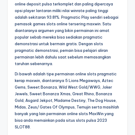
online deposit pulsa terkomplet dan paling dipercaya
opsi player lantaran miliki nilai winrate paling tinggi
adalah sekitaran 93.81%. Pragmatic Play sendiri sebagai
pemasok games slots online tersering maxwin. Satu
diantaranya argumen yang bikin permainan ini amat
popular sebab mereka bisa sediakan pragmatic
demonstrasi untuk bermain gratis. Dengan slots
pragmatic demonstrasi, pemain bisa pelajari aliran
permainan lebih dahulu saat sebelum memasangkan
taruhan sebenarnya.
Di bawah adalah tipe permainan online slots pragmatic
kerap maxwin, diantaranya 5 Lions Megaways, Aztec
Gems, Sweet Bonanza, Wild West Gold/WWG, Joker
Jewels, Sweet Bonanza Xmas, Great Rhino, Bonanza
Gold, Asgard Jekpot, Madame Destiny, The Dog House,
Midas, Zeus/ Gates Of Olympus, Temujin serta masihlah
banyak yang lain permainan online slots MaxWin yang
bisa anda memainkan pada situs slots pulsa 2023
SLOT88.