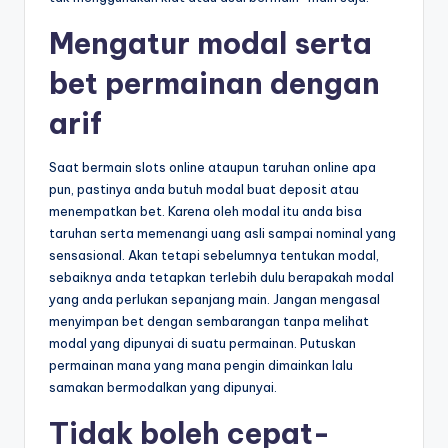
Mengatur modal serta
bet permainan dengan
arif
Saat bermain slots online ataupun taruhan online apa
pun, pastinya anda butuh modal buat deposit atau
menempatkan bet. Karena oleh modal itu anda bisa
taruhan serta memenangi uang asli sampai nominal yang
sensasional. Akan tetapi sebelumnya tentukan modal,
sebaiknya anda tetapkan terlebih dulu berapakah modal
yang anda perlukan sepanjang main. Jangan mengasal
menyimpan bet dengan sembarangan tanpa melihat
modal yang dipunyai di suatu permainan. Putuskan
permainan mana yang mana pengin dimainkan lalu
samakan bermodalkan yang dipunyai.
Tidak boleh cepat-