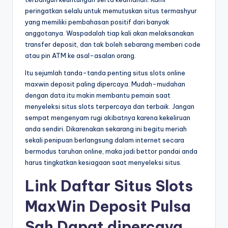
peringatkan selalu untuk memutuskan situs termashyur
yang memiliki pembahasan positif dari banyak
anggotanya. Waspadalah tiap kali akan melaksanakan
transfer deposit, dan tak boleh sebarang memberi code
atau pin ATM ke asal-asalan orang.
Itu sejumlah tanda-tanda penting situs slots online
maxwin deposit paling dipercaya. Mudah-mudahan
dengan data itu makin membantu pemain saat
menyeleksi situs slots terpercaya dan terbaik. Jangan
sempat mengenyam rugi akibatnya karena kekeliruan
anda sendiri. Dikarenakan sekarang ini begitu meriah
sekali penipuan berlangsung dalam internet secara
bermodus taruhan online, maka jadi bettor pandai anda
harus tingkatkan kesiagaan saat menyeleksi situs.
Link Daftar Situs Slots
MaxWin Deposit Pulsa
Sah Dapat dipercaya