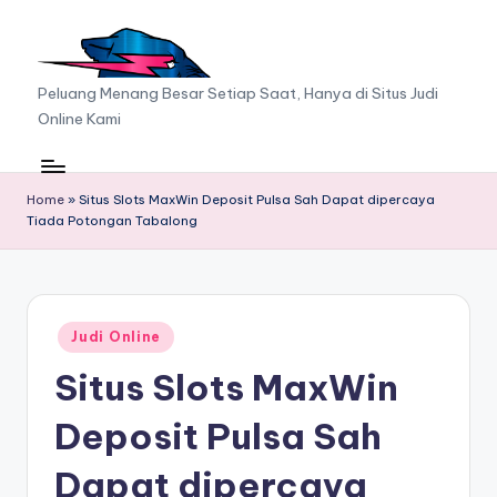
Skip
to
A
Peluang Menang Besar Setiap Saat, Hanya di Situs Judi
content
Online Kami
A
F
C
Home
»
Situs Slots MaxWin Deposit Pulsa Sah Dapat dipercaya
Tiada Potongan Tabalong
G
Posted
Judi Online
in
Situs Slots MaxWin
Deposit Pulsa Sah
Dapat dipercaya