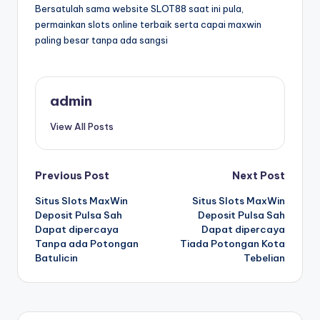
Bersatulah sama website SLOT88 saat ini pula,
permainkan slots online terbaik serta capai maxwin
paling besar tanpa ada sangsi
admin
View All Posts
Post
Previous Post
Next Post
Situs Slots MaxWin
Situs Slots MaxWin
navigation
Deposit Pulsa Sah
Deposit Pulsa Sah
Dapat dipercaya
Dapat dipercaya
Tanpa ada Potongan
Tiada Potongan Kota
Batulicin
Tebelian