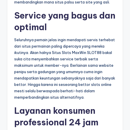
membandingkan mana situs palsu serta site yang asli.
Service yang bagus dan
optimal
Seluruhnya pemain jelas ingin mendapati servis terhebat
dari situs permainan paling dipercaya yang mereka
ikutinya. Akan halnya Situs Slots MaxWin SLOT88 bakal
suka cita menyembahkan service terbaik serta
maksimum untuk member-nya. Berlainan sama website
penipu serta gadungan yang umumnya cuma ingin
mendapatkan keuntungan sebanyaknya saja dari banyak
bettor. Hingga karena ini seseorang bettor slots online
mesti selalu berwaspada berhati-hati dalam
memperbandingkan situs alternatifnya.
Layanan konsumen
professional 24 jam