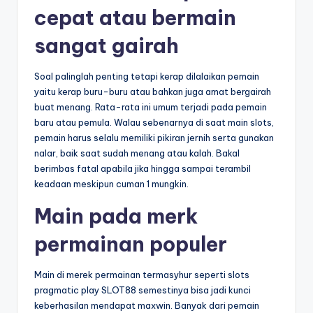
cepat atau bermain
sangat gairah
Soal palinglah penting tetapi kerap dilalaikan pemain
yaitu kerap buru-buru atau bahkan juga amat bergairah
buat menang. Rata-rata ini umum terjadi pada pemain
baru atau pemula. Walau sebenarnya di saat main slots,
pemain harus selalu memiliki pikiran jernih serta gunakan
nalar, baik saat sudah menang atau kalah. Bakal
berimbas fatal apabila jika hingga sampai terambil
keadaan meskipun cuman 1 mungkin.
Main pada merk
permainan populer
Main di merek permainan termasyhur seperti slots
pragmatic play SLOT88 semestinya bisa jadi kunci
keberhasilan mendapat maxwin. Banyak dari pemain