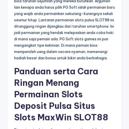
bisa taruhan sejumlah yang mereka butuhkan. Argumen
lain kenapa anda harus pilih PG Soft ialah permainan baru
yang wajib anda permainkan sekurang-kurangnya sekali
seumur hitup. Lantaran permainan slots pulsa SLOT88 ini
ditanggung ringan dijangkau dari taruhan smartphone. Ini
jadi permainan yang hendak melepaskan anda coba hoki
di mana saja pemain ada. PG Soft slots games ini pun
mengangkat tipe kekinian. Di mana pemain bisa
memperoleh uang dalam secara nyaman, memenangi
hadiah besar dan bonus untuk bikin anda berbahagia.
Panduan serta Cara
Ringan Menang
Permainan Slots
Deposit Pulsa Situs
Slots MaxWin SLOT88