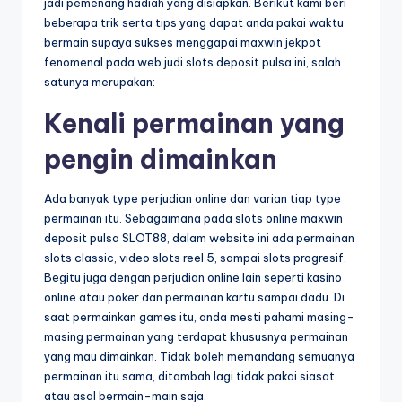
jadi pemenang hadiah yang disiapkan. Berikut kami beri
beberapa trik serta tips yang dapat anda pakai waktu
bermain supaya sukses menggapai maxwin jekpot
fenomenal pada web judi slots deposit pulsa ini, salah
satunya merupakan:
Kenali permainan yang
pengin dimainkan
Ada banyak type perjudian online dan varian tiap type
permainan itu. Sebagaimana pada slots online maxwin
deposit pulsa SLOT88, dalam website ini ada permainan
slots classic, video slots reel 5, sampai slots progresif.
Begitu juga dengan perjudian online lain seperti kasino
online atau poker dan permainan kartu sampai dadu. Di
saat permainkan games itu, anda mesti pahami masing-
masing permainan yang terdapat khususnya permainan
yang mau dimainkan. Tidak boleh memandang semuanya
permainan itu sama, ditambah lagi tidak pakai siasat
atau asal bermain-main saja.