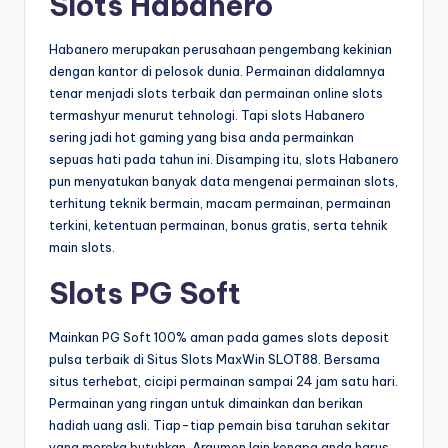
Slots Habanero
Habanero merupakan perusahaan pengembang kekinian
dengan kantor di pelosok dunia. Permainan didalamnya
tenar menjadi slots terbaik dan permainan online slots
termashyur menurut tehnologi. Tapi slots Habanero
sering jadi hot gaming yang bisa anda permainkan
sepuas hati pada tahun ini. Disamping itu, slots Habanero
pun menyatukan banyak data mengenai permainan slots,
terhitung teknik bermain, macam permainan, permainan
terkini, ketentuan permainan, bonus gratis, serta tehnik
main slots.
Slots PG Soft
Mainkan PG Soft 100% aman pada games slots deposit
pulsa terbaik di Situs Slots MaxWin SLOT88. Bersama
situs terhebat, cicipi permainan sampai 24 jam satu hari.
Permainan yang ringan untuk dimainkan dan berikan
hadiah uang asli. Tiap-tiap pemain bisa taruhan sekitar
yang mereka butuhkan. Argumen lain kenapa anda harus