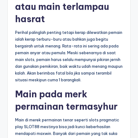
atau main terlampau
hasrat
Perihal palinglah penting tetapi kerap dilewatkan pemain
ialah kerap terburu-buru atau bahkan juga begitu
bergairah untuk menang. Rata-rata ini sering ada pada
pemain anyar atau pemula. Meski sebenarnya di saat
main slots, pemain harus selalu mempunyai pikiran jernih
dan gunakan pemikiran, baik waktu udah menang maupun
kalah. Akan berimbas fatal bila jika sampai terambil
situasi meskipun cuma 1 barangkali.
Main pada merk
permainan termasyhur
Main di merek permainan tenar seperti slots pragmatic
play SLOT88 mestinya bisa jadi kunci keberhasilan
mendapati maxwin. Banyak dari pemain yang tak suka