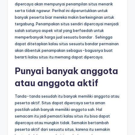
dipercaya akan mempunyai penampilan situs menarik
serta tidak ngawur. Perihal ini diperuntukkan untuk
banyak peserta biar mereka makin berkeinginan untuk
tergabung. Penampakan situs sendiri dipercayai menjadi
salah satunya aspek vital yang berfaedah untuk
memperbanyak harga jual sesuatu bandar . Sehingga
dapat ditetapkan kalau situs sesuatu bandar permainan
akan dibentuk penampakan sebagus-bagusnya buat
berarti kalau situs itu memang dapat dipercaya.
Punyai banyak anggota
atau anggota aktif
Tanda-tanda sesudah itu banyak memiliki anggota atau
peserta aktif. Situs dapat dipercaya serta aman
pastilah udah banyak memiliki anggota sah. Hal
semacam itu jadi pemasti kalau situs itu bisa dapat
dipercaya atau mungkin tidak. Semakin bertambah
peserta aktif dari sesuatu situs, karena itu semakin