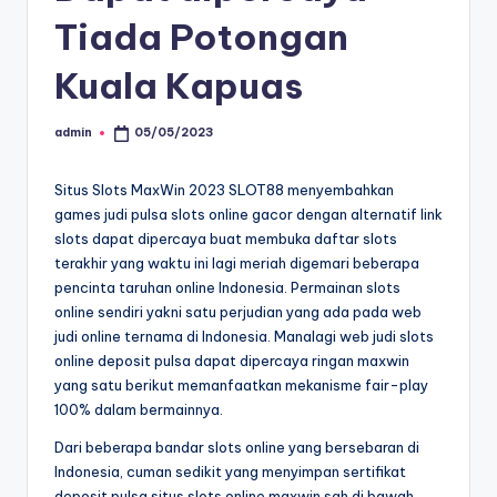
Tiada Potongan
Kuala Kapuas
admin
05/05/2023
Posted
by
Situs Slots MaxWin 2023 SLOT88 menyembahkan
games judi pulsa slots online gacor dengan alternatif link
slots dapat dipercaya buat membuka daftar slots
terakhir yang waktu ini lagi meriah digemari beberapa
pencinta taruhan online Indonesia. Permainan slots
online sendiri yakni satu perjudian yang ada pada web
judi online ternama di Indonesia. Manalagi web judi slots
online deposit pulsa dapat dipercaya ringan maxwin
yang satu berikut memanfaatkan mekanisme fair-play
100% dalam bermainnya.
Dari beberapa bandar slots online yang bersebaran di
Indonesia, cuman sedikit yang menyimpan sertifikat
deposit pulsa situs slots online maxwin sah di bawah