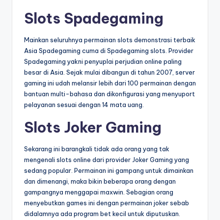
Slots Spadegaming
Mainkan seluruhnya permainan slots demonstrasi terbaik
Asia Spadegaming cuma di Spadegaming slots. Provider
Spadegaming yakni penyuplai perjudian online paling
besar di Asia. Sejak mulai dibangun di tahun 2007, server
gaming ini udah melansir lebih dari 100 permainan dengan
bantuan multi-bahasa dan dikonfigurasi yang menyuport
pelayanan sesuai dengan 14 mata uang.
Slots Joker Gaming
Sekarang ini barangkali tidak ada orang yang tak
mengenali slots online dari provider Joker Gaming yang
sedang popular. Permainan ini gampang untuk dimainkan
dan dimenangi, maka bikin beberapa orang dengan
gampangnya menggapai maxwin. Sebagian orang
menyebutkan games ini dengan permainan joker sebab
didalamnya ada program bet kecil untuk diputuskan.