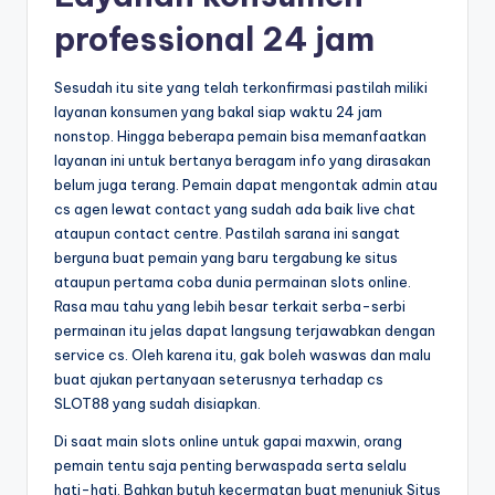
professional 24 jam
Sesudah itu site yang telah terkonfirmasi pastilah miliki
layanan konsumen yang bakal siap waktu 24 jam
nonstop. Hingga beberapa pemain bisa memanfaatkan
layanan ini untuk bertanya beragam info yang dirasakan
belum juga terang. Pemain dapat mengontak admin atau
cs agen lewat contact yang sudah ada baik live chat
ataupun contact centre. Pastilah sarana ini sangat
berguna buat pemain yang baru tergabung ke situs
ataupun pertama coba dunia permainan slots online.
Rasa mau tahu yang lebih besar terkait serba-serbi
permainan itu jelas dapat langsung terjawabkan dengan
service cs. Oleh karena itu, gak boleh waswas dan malu
buat ajukan pertanyaan seterusnya terhadap cs
SLOT88 yang sudah disiapkan.
Di saat main slots online untuk gapai maxwin, orang
pemain tentu saja penting berwaspada serta selalu
hati-hati. Bahkan butuh kecermatan buat menunjuk Situs