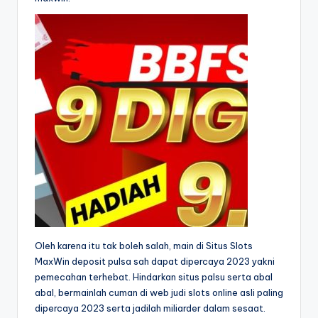
Oleh karena itu tak boleh salah, main di Situs Slots
MaxWin deposit pulsa sah dapat dipercaya 2023 yakni
pemecahan terhebat. Hindarkan situs palsu serta abal
abal, bermainlah cuman di web judi slots online asli paling
dipercaya 2023 serta jadilah miliarder dalam sesaat.