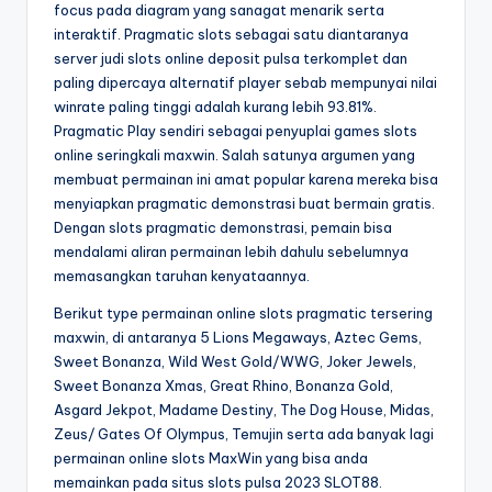
focus pada diagram yang sanagat menarik serta
interaktif. Pragmatic slots sebagai satu diantaranya
server judi slots online deposit pulsa terkomplet dan
paling dipercaya alternatif player sebab mempunyai nilai
winrate paling tinggi adalah kurang lebih 93.81%.
Pragmatic Play sendiri sebagai penyuplai games slots
online seringkali maxwin. Salah satunya argumen yang
membuat permainan ini amat popular karena mereka bisa
menyiapkan pragmatic demonstrasi buat bermain gratis.
Dengan slots pragmatic demonstrasi, pemain bisa
mendalami aliran permainan lebih dahulu sebelumnya
memasangkan taruhan kenyataannya.
Berikut type permainan online slots pragmatic tersering
maxwin, di antaranya 5 Lions Megaways, Aztec Gems,
Sweet Bonanza, Wild West Gold/WWG, Joker Jewels,
Sweet Bonanza Xmas, Great Rhino, Bonanza Gold,
Asgard Jekpot, Madame Destiny, The Dog House, Midas,
Zeus/ Gates Of Olympus, Temujin serta ada banyak lagi
permainan online slots MaxWin yang bisa anda
memainkan pada situs slots pulsa 2023 SLOT88.