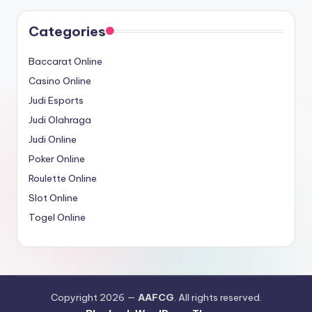
Categories
Baccarat Online
Casino Online
Judi Esports
Judi Olahraga
Judi Online
Poker Online
Roulette Online
Slot Online
Togel Online
Copyright 2026 —
AAFCG
. All rights reserved.