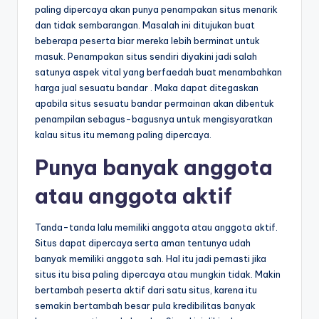
paling dipercaya akan punya penampakan situs menarik
dan tidak sembarangan. Masalah ini ditujukan buat
beberapa peserta biar mereka lebih berminat untuk
masuk. Penampakan situs sendiri diyakini jadi salah
satunya aspek vital yang berfaedah buat menambahkan
harga jual sesuatu bandar . Maka dapat ditegaskan
apabila situs sesuatu bandar permainan akan dibentuk
penampilan sebagus-bagusnya untuk mengisyaratkan
kalau situs itu memang paling dipercaya.
Punya banyak anggota
atau anggota aktif
Tanda-tanda lalu memiliki anggota atau anggota aktif.
Situs dapat dipercaya serta aman tentunya udah
banyak memiliki anggota sah. Hal itu jadi pemasti jika
situs itu bisa paling dipercaya atau mungkin tidak. Makin
bertambah peserta aktif dari satu situs, karena itu
semakin bertambah besar pula kredibilitas banyak