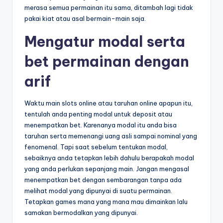
merasa semua permainan itu sama, ditambah lagi tidak
pakai kiat atau asal bermain-main saja.
Mengatur modal serta
bet permainan dengan
arif
Waktu main slots online atau taruhan online apapun itu,
tentulah anda penting modal untuk deposit atau
menempatkan bet. Karenanya modal itu anda bisa
taruhan serta memenangi uang asli sampai nominal yang
fenomenal. Tapi saat sebelum tentukan modal,
sebaiknya anda tetapkan lebih dahulu berapakah modal
yang anda perlukan sepanjang main. Jangan mengasal
menempatkan bet dengan sembarangan tanpa ada
melihat modal yang dipunyai di suatu permainan.
Tetapkan games mana yang mana mau dimainkan lalu
samakan bermodalkan yang dipunyai.