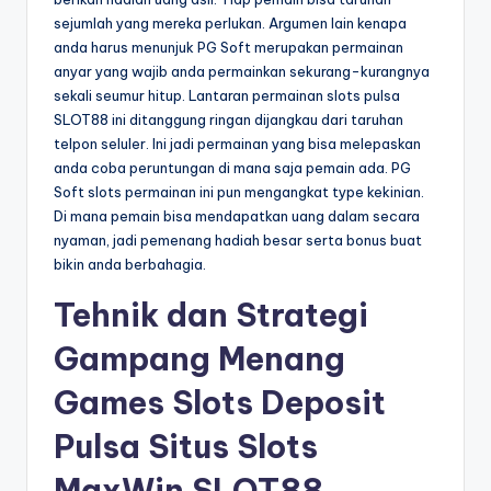
sejumlah yang mereka perlukan. Argumen lain kenapa
anda harus menunjuk PG Soft merupakan permainan
anyar yang wajib anda permainkan sekurang-kurangnya
sekali seumur hitup. Lantaran permainan slots pulsa
SLOT88 ini ditanggung ringan dijangkau dari taruhan
telpon seluler. Ini jadi permainan yang bisa melepaskan
anda coba peruntungan di mana saja pemain ada. PG
Soft slots permainan ini pun mengangkat type kekinian.
Di mana pemain bisa mendapatkan uang dalam secara
nyaman, jadi pemenang hadiah besar serta bonus buat
bikin anda berbahagia.
Tehnik dan Strategi
Gampang Menang
Games Slots Deposit
Pulsa Situs Slots
MaxWin SLOT88