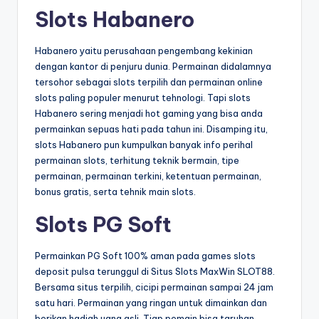
Slots Habanero
Habanero yaitu perusahaan pengembang kekinian
dengan kantor di penjuru dunia. Permainan didalamnya
tersohor sebagai slots terpilih dan permainan online
slots paling populer menurut tehnologi. Tapi slots
Habanero sering menjadi hot gaming yang bisa anda
permainkan sepuas hati pada tahun ini. Disamping itu,
slots Habanero pun kumpulkan banyak info perihal
permainan slots, terhitung teknik bermain, tipe
permainan, permainan terkini, ketentuan permainan,
bonus gratis, serta tehnik main slots.
Slots PG Soft
Permainkan PG Soft 100% aman pada games slots
deposit pulsa terunggul di Situs Slots MaxWin SLOT88.
Bersama situs terpilih, cicipi permainan sampai 24 jam
satu hari. Permainan yang ringan untuk dimainkan dan
berikan hadiah uang asli. Tiap pemain bisa taruhan