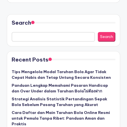
Search
Search
Recent Posts
Tips Mengelola Modal Taruhan Bola Agar Tidak
Cepat Habis dan Tetap Untung Secara Konsisten
Panduan Lengkap Memahami Pasaran Handicap
dan Over Under dalam Taruhan Bolaไม่ต้องฝาก
Strategi Analisis Statistik Pertandingan Sepak
Bola Sebelum Pasang Taruhan yang Akurat
Cara Daftar dan Main Taruhan Bola Online Resmi
untuk Pemula Tanpa Ribet: Panduan Aman dan
Praktis