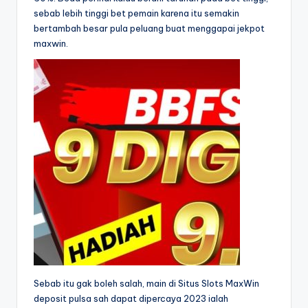
sebab lebih tinggi bet pemain karena itu semakin
bertambah besar pula peluang buat menggapai jekpot
maxwin.
Sebab itu gak boleh salah, main di Situs Slots MaxWin
deposit pulsa sah dapat dipercaya 2023 ialah