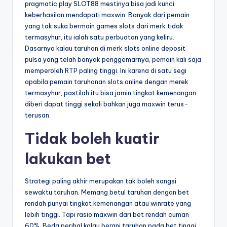
pragmatic play SLOT88 mestinya bisa jadi kunci
keberhasilan mendapati maxwin. Banyak dari pemain
yang tak suka bermain games slots dari merk tidak
termasyhur, itu ialah satu perbuatan yang keliru.
Dasarnya kalau taruhan di merk slots online deposit
pulsa yang telah banyak penggemarnya, pemain kali saja
memperoleh RTP paling tinggi. Ini karena di satu segi
apabila pemain taruhanan slots online dengan merek
termasyhur, pastilah itu bisa jamin tingkat kemenangan
diberi dapat tinggi sekali bahkan juga maxwin terus-
terusan.
Tidak boleh kuatir
lakukan bet
Strategi paling akhir merupakan tak boleh sangsi
sewaktu taruhan. Memang betul taruhan dengan bet
rendah punyai tingkat kemenangan atau winrate yang
lebih tinggi. Tapi rasio maxwin dari bet rendah cuman
60%. Beda perihal kalau berani taruhan pada bet tinggi,