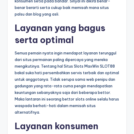
konsumen setia pada bandar. Sinyal ini dikira benar-
benar berarti serta cukup baik memisah mana situs
palsu dan blog yang asli.
Layanan yang bagus
serta optimal
Semua pemain nyata ingin mendapat layanan terunggul
dari situs permainan paling dipercaya yang mereka
mengikutinya. Tentang hal Situs Slots MaxWin SLOT88
bakal suka hati persembahkan servis terbaik dan optimal
untuk anggotanya. Tidak serupa sama web penipu dan
gadungan yang rata-rata cuma pengin mendapatkan
keuntungan sebanyaknya saja dari beberapa bettor.
Maka lantaran ini seorang bettor slots online selalu harus
waspada berhati-hati dalam memisah situs
alternatifnya.
Layanan konsumen