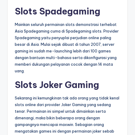
Slots Spadegaming
Mainkan seluruh permainan slots demonstrasi terhebat
Asia Spadegaming cuma di Spadegaming slots. Provider
Spadegaming yaitu penyuplai perjudian online paling
besar di Asia. Mulai sejak dibuat di tahun 2007, server
gaming ini sudah me-launching lebih dari 100 games
dengan bantuan multi-bahasa serta dikonfigurasi yang
memberi dukungan pelayanan cocok dengan 14 mata
uang.
Slots Joker Gaming
Sekarang ini kemungkinan tak ada orang yang tidak kenal
slots online dari provider Joker Gaming yang sedang
tenar. Permainan ini simpel untuk dimainkan serta
dimenangi, maka bikin beberapa orang dengan
gampangnya mencapai maxwin. Sebagian orang
mengatakan games ini dengan permainan joker sebab