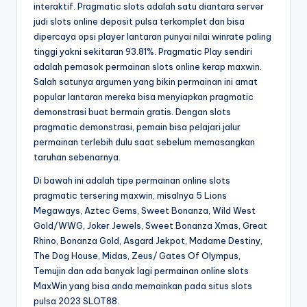
interaktif. Pragmatic slots adalah satu diantara server
judi slots online deposit pulsa terkomplet dan bisa
dipercaya opsi player lantaran punyai nilai winrate paling
tinggi yakni sekitaran 93.81%. Pragmatic Play sendiri
adalah pemasok permainan slots online kerap maxwin.
Salah satunya argumen yang bikin permainan ini amat
popular lantaran mereka bisa menyiapkan pragmatic
demonstrasi buat bermain gratis. Dengan slots
pragmatic demonstrasi, pemain bisa pelajari jalur
permainan terlebih dulu saat sebelum memasangkan
taruhan sebenarnya.
Di bawah ini adalah tipe permainan online slots
pragmatic tersering maxwin, misalnya 5 Lions
Megaways, Aztec Gems, Sweet Bonanza, Wild West
Gold/WWG, Joker Jewels, Sweet Bonanza Xmas, Great
Rhino, Bonanza Gold, Asgard Jekpot, Madame Destiny,
The Dog House, Midas, Zeus/ Gates Of Olympus,
Temujin dan ada banyak lagi permainan online slots
MaxWin yang bisa anda memainkan pada situs slots
pulsa 2023 SLOT88.