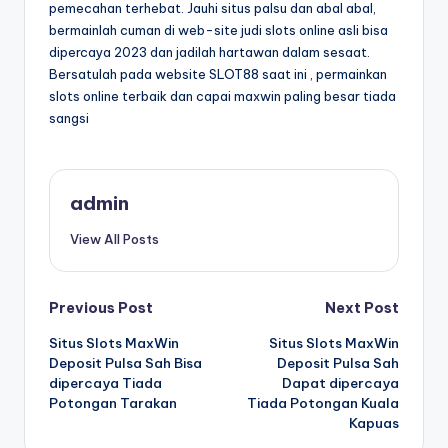
pemecahan terhebat. Jauhi situs palsu dan abal abal,
bermainlah cuman di web-site judi slots online asli bisa
dipercaya 2023 dan jadilah hartawan dalam sesaat.
Bersatulah pada website SLOT88 saat ini , permainkan
slots online terbaik dan capai maxwin paling besar tiada
sangsi
admin
View All Posts
Post
Previous Post
Next Post
Situs Slots MaxWin
Situs Slots MaxWin
navigation
Deposit Pulsa Sah Bisa
Deposit Pulsa Sah
dipercaya Tiada
Dapat dipercaya
Potongan Tarakan
Tiada Potongan Kuala
Kapuas