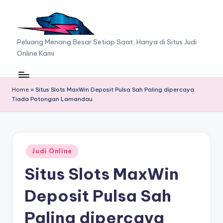
Skip
to
A
Peluang Menang Besar Setiap Saat, Hanya di Situs Judi
content
Online Kami
A
F
C
Home
»
Situs Slots MaxWin Deposit Pulsa Sah Paling dipercaya
Tiada Potongan Lamandau
G
Posted
Judi Online
in
Situs Slots MaxWin
Deposit Pulsa Sah
Paling dipercaya