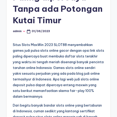
Tanpa ada Potongan
Kutai Timur
admin
01/06/2023
Posted
by
Situs Slots MaxWin 2023 SLOT88 menyembahkan
games judi pulsa slots online gacor dengan opsi link slots
paling dipercaya buat membuka daftar slots terakhir
yang waktu ini tengah meriah disenangi banyak pencinta
taruhan online Indonesia. Games slots online sendiri
yakni sesuatu perjudian yang ada pada blog judi online
termashyur di Indonesia. Apa lagi web judi slots online
deposit pulsa dapat dipercaya enteng maxwin yang
satu berikut memanfaatkan skema fair-play 100%
dalam bermainnya.
Dari begitu banyak bandar slots online yang bertaburan
di Indonesia, cuman sedikit yang kantongi sertifikat
deposit pulsa situs slots online maxwin sah di bawah