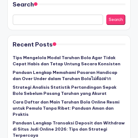
Search
Search
Recent Posts
Tips Mengelola Modal Taruhan Bola Agar Tidak
Cepat Habis dan Tetap Untung Secara Konsisten
Panduan Lengkap Memahami Pasaran Handicap
dan Over Under dalam Taruhan Bolaไม่ต้องฝาก
Strategi Analisis Statistik Pertandingan Sepak
Bola Sebelum Pasang Taruhan yang Akurat
Cara Daftar dan Main Taruhan Bola Online Resmi
untuk Pemula Tanpa Ribet: Panduan Aman dan
Praktis
Panduan Lengkap Transaksi Deposit dan Withdraw
di Situs Judi Online 2026: Tips dan Strategi
Terpercaya