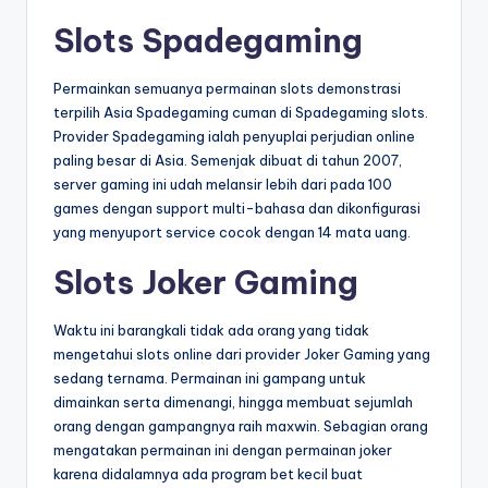
Slots Spadegaming
Permainkan semuanya permainan slots demonstrasi
terpilih Asia Spadegaming cuman di Spadegaming slots.
Provider Spadegaming ialah penyuplai perjudian online
paling besar di Asia. Semenjak dibuat di tahun 2007,
server gaming ini udah melansir lebih dari pada 100
games dengan support multi-bahasa dan dikonfigurasi
yang menyuport service cocok dengan 14 mata uang.
Slots Joker Gaming
Waktu ini barangkali tidak ada orang yang tidak
mengetahui slots online dari provider Joker Gaming yang
sedang ternama. Permainan ini gampang untuk
dimainkan serta dimenangi, hingga membuat sejumlah
orang dengan gampangnya raih maxwin. Sebagian orang
mengatakan permainan ini dengan permainan joker
karena didalamnya ada program bet kecil buat