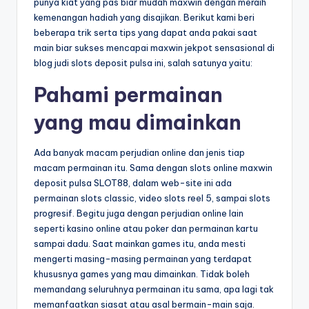
punya kiat yang pas biar mudah maxwin dengan meraih
kemenangan hadiah yang disajikan. Berikut kami beri
beberapa trik serta tips yang dapat anda pakai saat
main biar sukses mencapai maxwin jekpot sensasional di
blog judi slots deposit pulsa ini, salah satunya yaitu:
Pahami permainan
yang mau dimainkan
Ada banyak macam perjudian online dan jenis tiap
macam permainan itu. Sama dengan slots online maxwin
deposit pulsa SLOT88, dalam web-site ini ada
permainan slots classic, video slots reel 5, sampai slots
progresif. Begitu juga dengan perjudian online lain
seperti kasino online atau poker dan permainan kartu
sampai dadu. Saat mainkan games itu, anda mesti
mengerti masing-masing permainan yang terdapat
khususnya games yang mau dimainkan. Tidak boleh
memandang seluruhnya permainan itu sama, apa lagi tak
memanfaatkan siasat atau asal bermain-main saja.