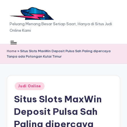
Skip
to
A
Peluang Menang Besar Setiap Saat, Hanya di Situs Judi
content
Online Kami
A
F
C
Home
»
Situs Slots MaxWin Deposit Pulsa Sah Paling dipercaya
Tanpa ada Potongan Kutai Timur
G
Posted
Judi Online
in
Situs Slots MaxWin
Deposit Pulsa Sah
Paling dipercaya