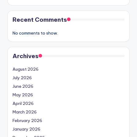
Recent Comments
No comments to show.
Archives
August 2026
July 2026
June 2026
May 2026
April 2026
March 2026
February 2026
January 2026