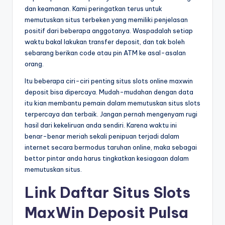
dan keamanan. Kami peringatkan terus untuk
memutuskan situs terbeken yang memiliki penjelasan
positif dari beberapa anggotanya. Waspadalah setiap
waktu bakal lakukan transfer deposit, dan tak boleh
sebarang berikan code atau pin ATM ke asal-asalan
orang.
Itu beberapa ciri-ciri penting situs slots online maxwin
deposit bisa dipercaya. Mudah-mudahan dengan data
itu kian membantu pemain dalam memutuskan situs slots
terpercaya dan terbaik. Jangan pernah mengenyam rugi
hasil dari kekeliruan anda sendiri. Karena waktu ini
benar-benar meriah sekali penipuan terjadi dalam
internet secara bermodus taruhan online, maka sebagai
bettor pintar anda harus tingkatkan kesiagaan dalam
memutuskan situs.
Link Daftar Situs Slots
MaxWin Deposit Pulsa