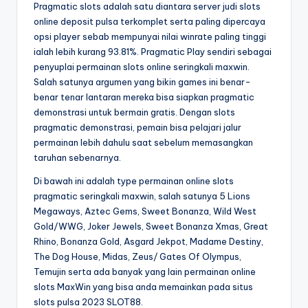
Pragmatic slots adalah satu diantara server judi slots
online deposit pulsa terkomplet serta paling dipercaya
opsi player sebab mempunyai nilai winrate paling tinggi
ialah lebih kurang 93.81%. Pragmatic Play sendiri sebagai
penyuplai permainan slots online seringkali maxwin.
Salah satunya argumen yang bikin games ini benar-
benar tenar lantaran mereka bisa siapkan pragmatic
demonstrasi untuk bermain gratis. Dengan slots
pragmatic demonstrasi, pemain bisa pelajari jalur
permainan lebih dahulu saat sebelum memasangkan
taruhan sebenarnya.
Di bawah ini adalah type permainan online slots
pragmatic seringkali maxwin, salah satunya 5 Lions
Megaways, Aztec Gems, Sweet Bonanza, Wild West
Gold/WWG, Joker Jewels, Sweet Bonanza Xmas, Great
Rhino, Bonanza Gold, Asgard Jekpot, Madame Destiny,
The Dog House, Midas, Zeus/ Gates Of Olympus,
Temujin serta ada banyak yang lain permainan online
slots MaxWin yang bisa anda memainkan pada situs
slots pulsa 2023 SLOT88.