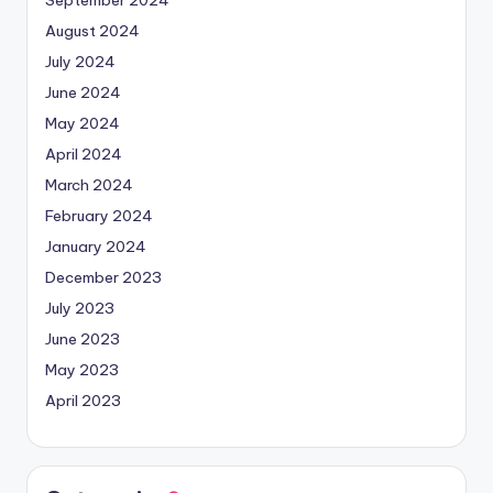
August 2024
July 2024
June 2024
May 2024
April 2024
March 2024
February 2024
January 2024
December 2023
July 2023
June 2023
May 2023
April 2023