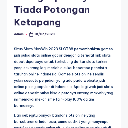
Tiada Potongan
Ketapang
admin
01/06/2023
Posted
by
Situs Slots MaxWin 2023 SLOT88 persembahkan games
judi pulsa slots online gacor dengan alternatif link slots
dapat dipercaya untuk terhubung daftar slots terkini
yang sekarang lagi meriah disukai beberapa pencinta
taruhan online Indonesia. Games slots online sendiri
yakni sesuatu perjudian yang ada pada website judi
online paling populer di Indonesia. Apa lagi web judi slots
online deposit pulsa bisa dipercaya enteng maxwin yang
ini memakai mekanisme fair-play 100% dalam
bermainnya.
Dari sebegitu banyak bandar slots online yang
bersebaran di Indonesia, cuma sedikit yang menyimpan
sertifikat deposit pulsa situs slots online maxwin sah di