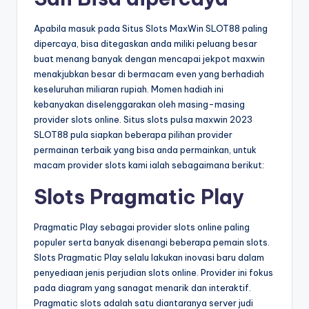
Apabila masuk pada Situs Slots MaxWin SLOT88 paling
dipercaya, bisa ditegaskan anda miliki peluang besar
buat menang banyak dengan mencapai jekpot maxwin
menakjubkan besar di bermacam even yang berhadiah
keseluruhan miliaran rupiah. Momen hadiah ini
kebanyakan diselenggarakan oleh masing-masing
provider slots online. Situs slots pulsa maxwin 2023
SLOT88 pula siapkan beberapa pilihan provider
permainan terbaik yang bisa anda permainkan, untuk
macam provider slots kami ialah sebagaimana berikut:
Slots Pragmatic Play
Pragmatic Play sebagai provider slots online paling
populer serta banyak disenangi beberapa pemain slots.
Slots Pragmatic Play selalu lakukan inovasi baru dalam
penyediaan jenis perjudian slots online. Provider ini fokus
pada diagram yang sanagat menarik dan interaktif.
Pragmatic slots adalah satu diantaranya server judi