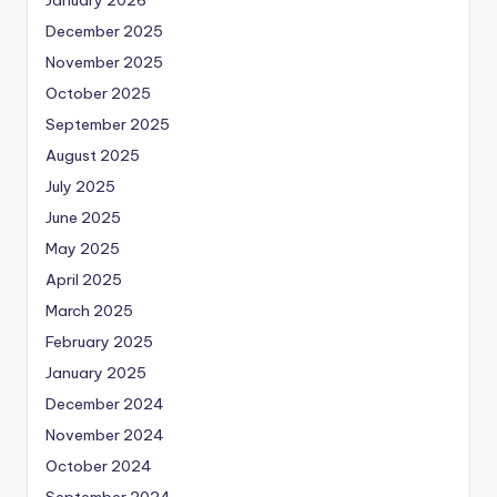
December 2025
November 2025
October 2025
September 2025
August 2025
July 2025
June 2025
May 2025
April 2025
March 2025
February 2025
January 2025
December 2024
November 2024
October 2024
September 2024