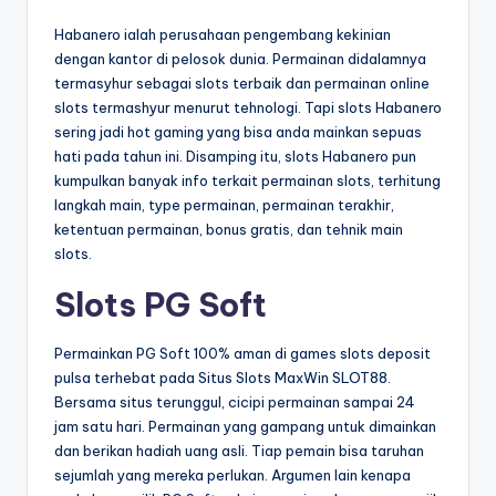
Habanero ialah perusahaan pengembang kekinian
dengan kantor di pelosok dunia. Permainan didalamnya
termasyhur sebagai slots terbaik dan permainan online
slots termashyur menurut tehnologi. Tapi slots Habanero
sering jadi hot gaming yang bisa anda mainkan sepuas
hati pada tahun ini. Disamping itu, slots Habanero pun
kumpulkan banyak info terkait permainan slots, terhitung
langkah main, type permainan, permainan terakhir,
ketentuan permainan, bonus gratis, dan tehnik main
slots.
Slots PG Soft
Permainkan PG Soft 100% aman di games slots deposit
pulsa terhebat pada Situs Slots MaxWin SLOT88.
Bersama situs terunggul, cicipi permainan sampai 24
jam satu hari. Permainan yang gampang untuk dimainkan
dan berikan hadiah uang asli. Tiap pemain bisa taruhan
sejumlah yang mereka perlukan. Argumen lain kenapa