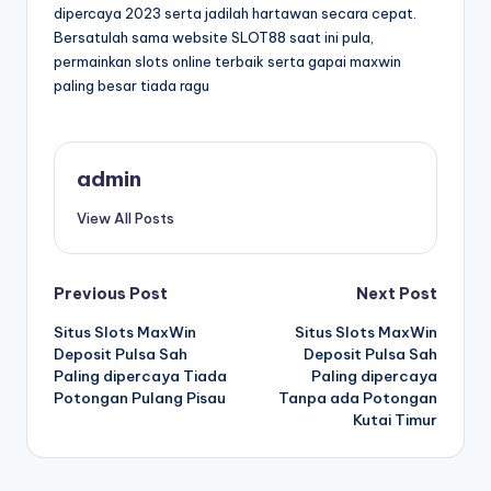
dipercaya 2023 serta jadilah hartawan secara cepat.
Bersatulah sama website SLOT88 saat ini pula,
permainkan slots online terbaik serta gapai maxwin
paling besar tiada ragu
admin
View All Posts
Post
Previous Post
Next Post
Situs Slots MaxWin
Situs Slots MaxWin
navigation
Deposit Pulsa Sah
Deposit Pulsa Sah
Paling dipercaya Tiada
Paling dipercaya
Potongan Pulang Pisau
Tanpa ada Potongan
Kutai Timur