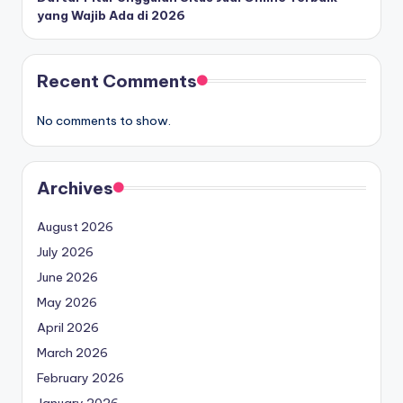
yang Wajib Ada di 2026
Recent Comments
No comments to show.
Archives
August 2026
July 2026
June 2026
May 2026
April 2026
March 2026
February 2026
January 2026