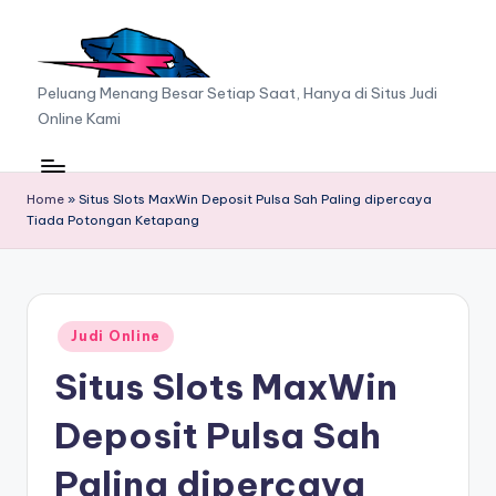
Skip
to
A
Peluang Menang Besar Setiap Saat, Hanya di Situs Judi
content
Online Kami
A
F
C
Home
»
Situs Slots MaxWin Deposit Pulsa Sah Paling dipercaya
Tiada Potongan Ketapang
G
Posted
Judi Online
in
Situs Slots MaxWin
Deposit Pulsa Sah
Paling dipercaya