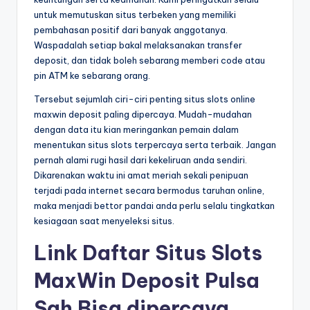
untuk memutuskan situs terbeken yang memiliki
pembahasan positif dari banyak anggotanya.
Waspadalah setiap bakal melaksanakan transfer
deposit, dan tidak boleh sebarang memberi code atau
pin ATM ke sebarang orang.
Tersebut sejumlah ciri-ciri penting situs slots online
maxwin deposit paling dipercaya. Mudah-mudahan
dengan data itu kian meringankan pemain dalam
menentukan situs slots terpercaya serta terbaik. Jangan
pernah alami rugi hasil dari kekeliruan anda sendiri.
Dikarenakan waktu ini amat meriah sekali penipuan
terjadi pada internet secara bermodus taruhan online,
maka menjadi bettor pandai anda perlu selalu tingkatkan
kesiagaan saat menyeleksi situs.
Link Daftar Situs Slots
MaxWin Deposit Pulsa
Sah Bisa dipercaya