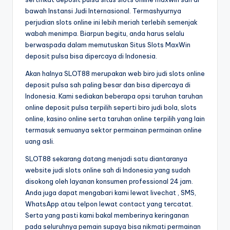
bawah Instansi Judi Internasional. Termashyurnya
perjudian slots online ini lebih meriah terlebih semenjak
wabah menimpa. Biarpun begitu, anda harus selalu
berwaspada dalam memutuskan Situs Slots MaxWin
deposit pulsa bisa dipercaya di Indonesia.
Akan halnya SLOT88 merupakan web biro judi slots online
deposit pulsa sah paling besar dan bisa dipercaya di
Indonesia. Kami sediakan beberapa opsi taruhan taruhan
online deposit pulsa terpilih seperti biro judi bola, slots
online, kasino online serta taruhan online terpilih yang lain
termasuk semuanya sektor permainan permainan online
uang asli.
SLOT88 sekarang datang menjadi satu diantaranya
website judi slots online sah di Indonesia yang sudah
disokong oleh layanan konsumen professional 24 jam.
Anda juga dapat mengabari kami lewat livechat , SMS,
WhatsApp atau telpon lewat contact yang tercatat.
Serta yang pasti kami bakal memberinya keringanan
pada seluruhnya pemain supaya bisa nikmati permainan