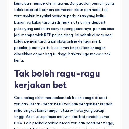
kemajuan memperoleh maxwin. Banyak dari pemain yang
tidak terpikat bermain permainan slots dari merk tak
termasyhur, itu yakni sesuatu perbuatan yang keliru.
Dasarnya kalau taruhan di merk slots online deposit
pulsa yang sudahlah banyak penggemarnya, pemain bisa
jadi memperoleh RTP paling tinggi. Ini sebab di satu segi
kalau pemain taruhanan slots online dengan merk
populer, pastinya itu bisa jamin tingkat kemenangan
dikasihkan dapat begitu tinggi bahkan juga maxwin tak
henti.
Tak boleh ragu-ragu
kerjakan bet
Cara paling akhir merupakan tak boleh sangsi di saat
taruhan. Benar-benar betul taruhan dengan bet rendah
miliki tingkat kemenangan atau winrate yang cukup
tinggi. Akan tetapi rasio maxwin dari bet rendah cuma
60%. Lain perihal apabila berani taruhan pada bet tinggi,