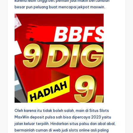
karena lebih tinggi bet pemain jadi makin bertambah
besar pun peluang buat mencapai jekpot maxwin.
Oleh karena itu tidak boleh salah, main di Situs Slots
MaxWin deposit pulsa sah bisa dipercaya 2023 yaitu
jalan keluar terpilih. Hindarkan situs palsu dan abal abal,
bermainlah cuman di web judi slots online asli paling