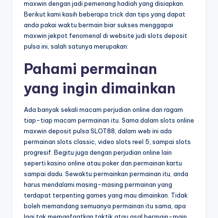
maxwin dengan jadi pemenang hadiah yang disiapkan.
Berikut kami kasih beberapa trick dan tips yang dapat
anda pakai waktu bermain biar sukses menggapai
maxwin jekpot fenomenal di website judi slots deposit
pulsa ini, salah satunya merupakan:
Pahami permainan
yang ingin dimainkan
Ada banyak sekali macam perjudian online dan ragam
tiap-tiap macam permainan itu. Sama dalam slots online
maxwin deposit pulsa SLOT88, dalam web ini ada
permainan slots classic, video slots reel 5, sampai slots
progresif. Begitu juga dengan perjudian online lain
seperti kasino online atau poker dan permainan kartu
sampai dadu. Sewaktu permainkan permainan itu, anda
harus mendalami masing-masing permainan yang
terdapat terpenting games yang mau dimainkan. Tidak
boleh memandang semuanya permainan itu sama, apa
lagi tak memanfaatkan taktik atau asal bermain-main