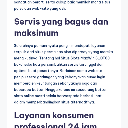
sangatlah berarti serta cukup baik memilah mana situs
palsu dan web-site yang asli.
Servis yang bagus dan
maksimum
Seluruhnya pemain nyata pengin mendapati layanan
terpilih dari situs permainan bisa dipercaya yang mereka
mengikutinya. Tentang hal Situs Slots MaxWin SLOT88
bakal suka hati persembahkan servis terunggul dan
optimal buat pesertanya. Berlainan sama website
penipu serta gadungan yang kebanyakan cuma ingin
memperoleh keuntungan sebanyaknya saja dari
beberapa bettor. Hingga karena ini seseorang bettor
slots online mesti selalu berwaspada berhati-hati
dalam memperbandingkan situs alternatifnya.
Layanan konsumen
professional 24 jam