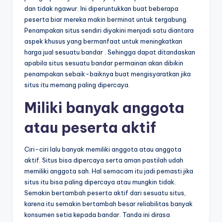
dan tidak ngawur. Ini diperuntukkan buat beberapa
peserta biar mereka makin berminat untuk tergabung.
Penampakan situs sendiri diyakini menjadi satu diantara
aspek khusus yang bermanfaat untuk meningkatkan
harga jual sesuatu bandar . Sehingga dapat ditandaskan
apabila situs sesuatu bandar permainan akan dibikin
penampakan sebaik-baiknya buat mengisyaratkan jika
situs itu memang paling dipercaya.
Miliki banyak anggota
atau peserta aktif
Ciri-ciri lalu banyak memiliki anggota atau anggota
aktif. Situs bisa dipercaya serta aman pastilah udah
memiliki anggota sah. Hal semacam itu jadi pemasti jika
situs itu bisa paling dipercaya atau mungkin tidak.
Semakin bertambah peserta aktif dari sesuatu situs,
karena itu semakin bertambah besar reliabilitas banyak
konsumen setia kepada bandar. Tanda ini dirasa