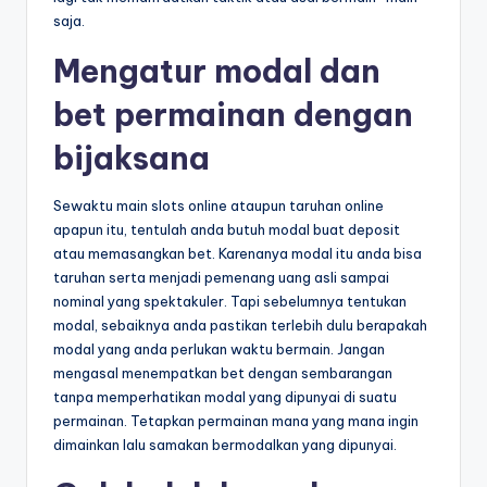
saja.
Mengatur modal dan
bet permainan dengan
bijaksana
Sewaktu main slots online ataupun taruhan online
apapun itu, tentulah anda butuh modal buat deposit
atau memasangkan bet. Karenanya modal itu anda bisa
taruhan serta menjadi pemenang uang asli sampai
nominal yang spektakuler. Tapi sebelumnya tentukan
modal, sebaiknya anda pastikan terlebih dulu berapakah
modal yang anda perlukan waktu bermain. Jangan
mengasal menempatkan bet dengan sembarangan
tanpa memperhatikan modal yang dipunyai di suatu
permainan. Tetapkan permainan mana yang mana ingin
dimainkan lalu samakan bermodalkan yang dipunyai.