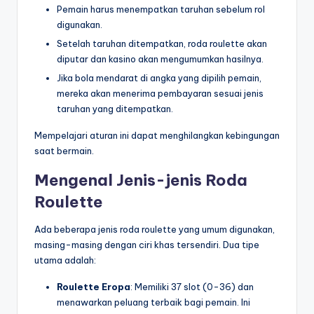
Pemain harus menempatkan taruhan sebelum rol
digunakan.
Setelah taruhan ditempatkan, roda roulette akan
diputar dan kasino akan mengumumkan hasilnya.
Jika bola mendarat di angka yang dipilih pemain,
mereka akan menerima pembayaran sesuai jenis
taruhan yang ditempatkan.
Mempelajari aturan ini dapat menghilangkan kebingungan
saat bermain.
Mengenal Jenis-jenis Roda
Roulette
Ada beberapa jenis roda roulette yang umum digunakan,
masing-masing dengan ciri khas tersendiri. Dua tipe
utama adalah:
Roulette Eropa
: Memiliki 37 slot (0-36) dan
menawarkan peluang terbaik bagi pemain. Ini