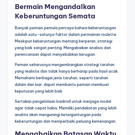
Bermain Mengandalkan
Keberuntungan Semata
Banyak pemain pemula percaya bahwa keberuntungan
adalah satu-satunya faktor dalam permainan roulette.
Meskipun keberuntungan memang berperan, strategi
yang baik sangat penting. Mengabaikan analisis dan
perencanaan dapat menyebabkan kerugian.
Pemain seharusnya mengembangkan strategi taruhan
yang realistis dan tidak hanya berharap pada hasil acak.
Memahami berbagai jenis taruhan, seperti taruhan
dalam dan luar, dapat membantu pemain membuat
keputusan yang lebih baik.
Sertakan pengelolaan bankroll untuk menjaga modal
agar tidak cepat habis. Memiliki pendekatan yang lebih
analitis akan mengurangi ketergantungan pada
keberuntungan dan memperbaiki peluang kemenangan.
Mengabaikan Batasan Waktu