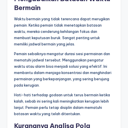
Bermain
Waktu bermain yang tidak terencana dapat merugikan
pemain. Ketika pemain tidak menetapkan batasan
waktu, mereka cenderung kehilangan fokus dan
membuat keputusan buruk. Sangat penting untuk
memiliki jadwal bermain yang jelas.
Pemain sebaiknya mengatur durasi sesi permainan dan
mematuhi jadwal tersebut. Menggunakan pengatur
waktu atau alarm bisa menjadi solusi yang efektif. Ini
membantu dalam menjaga konsentrasi dan menghindari
permainan yang berkepanjangan, yang sering berujung
pada kerugian.
Hati-hati terhadap godaan untuk terus bermain ketika
kalah, sebab ini sering kali meningkatkan kerugian lebih
lanjut. Pemain perlu tetap disiplin dalam mematuhi
batasan waktu yang telah ditentukan.
Kurangnya Analisa Pola