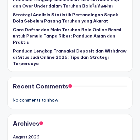
dan Over Under dalam Taruhan Bolaไม่ต้องฝาก
Strategi Analisis Statistik Pertandingan Sepak
Bola Sebelum Pasang Taruhan yang Akurat
Cara Daftar dan Main Taruhan Bola Online Resmi
untuk Pemula Tanpa Ribet: Panduan Aman dan
Praktis
Panduan Lengkap Transaksi Deposit dan Withdraw
di Situs Judi Online 2026: Tips dan Strategi
Terpercaya
Recent Comments
No comments to show.
Archives
August 2026