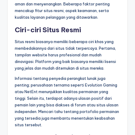
aman dan menyenangkan. Beberapa faktor penting
mencakup fitur situs resmi, aspek keamanan, serta
kualitas layanan pelanggan yang ditawarkan.
Ciri-ciri Situs Resmi
Situs resmi biasanya memiliki beberapa ciri khas yang
membedakannya dari situs tidak terpercaya. Pertama,
tampilan website harus profesional dan mudah
dinavigasi. Platform yang baik biasanya memiliki lisensi
yang jelas dan mudah ditemukan di situs mereka.
Informasi tentang penyedia perangkat lunak juga
penting; perusahaan ternama seperti Evolution Gaming
atau NetEnt menunjukkan kualitas permainan yang
tinggi. Selain itu, terdapat adanya ulasan positif dari
pemain lain yang bisa diakses di forum atau situs ulasan
independen. Mencari tahu tentang portofolio permainan
yang tersedia juga membantu menentukan keabsahan
situs tersebut.