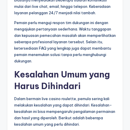
mulai dari live chat, email, hingga telepon. Keberadaan
layanan pelanggan 24/7 menjadi nilai tambah.
Pemain perlu menguji respon tim dukungan ini dengan
mengajukan pertanyaan sederhana. Waktu tanggapan
dan kepuasan pemecahan masalah akan memperlihatkan
seberapa profesional layanan tersebut. Selain itu,
ketersediaan FAQ yang lengkap juga dapat membantu
pemain menemukan solusi tanpa perlu menghubungi
dukungan.
Kesalahan Umum yang
Harus Dihindari
Dalam bermain live casino roulette, pemula sering kali
melakukan kesalahan yang dapat dihindari. Kesalahan-
kesalahan ini bisa mempengaruhi pengalaman permainan
dan hasil yang diperoleh. Berikut adalah beberapa
kesalahan umum yang perlu dihindari.