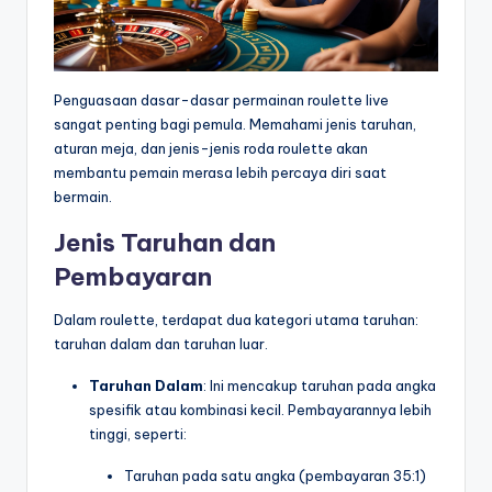
Penguasaan dasar-dasar permainan roulette live
sangat penting bagi pemula. Memahami jenis taruhan,
aturan meja, dan jenis-jenis roda roulette akan
membantu pemain merasa lebih percaya diri saat
bermain.
Jenis Taruhan dan
Pembayaran
Dalam roulette, terdapat dua kategori utama taruhan:
taruhan dalam dan taruhan luar.
Taruhan Dalam
: Ini mencakup taruhan pada angka
spesifik atau kombinasi kecil. Pembayarannya lebih
tinggi, seperti:
Taruhan pada satu angka (pembayaran 35:1)