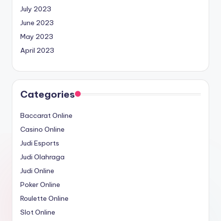
July 2023
June 2023
May 2023
April 2023
Categories
Baccarat Online
Casino Online
Judi Esports
Judi Olahraga
Judi Online
Poker Online
Roulette Online
Slot Online