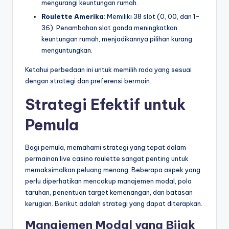
mengurangi keuntungan rumah.
Roulette Amerika
: Memiliki 38 slot (0, 00, dan 1-
36). Penambahan slot ganda meningkatkan
keuntungan rumah, menjadikannya pilihan kurang
menguntungkan.
Ketahui perbedaan ini untuk memilih roda yang sesuai
dengan strategi dan preferensi bermain.
Strategi Efektif untuk
Pemula
Bagi pemula, memahami strategi yang tepat dalam
permainan live casino roulette sangat penting untuk
memaksimalkan peluang menang. Beberapa aspek yang
perlu diperhatikan mencakup manajemen modal, pola
taruhan, penentuan target kemenangan, dan batasan
kerugian. Berikut adalah strategi yang dapat diterapkan.
Manajemen Modal yang Bijak