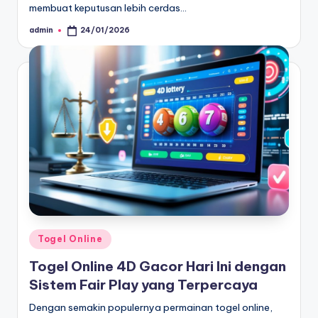
membuat keputusan lebih cerdas…
admin
24/01/2026
Posted
by
Posted
Togel Online
in
Togel Online 4D Gacor Hari Ini dengan
Sistem Fair Play yang Terpercaya
Dengan semakin populernya permainan togel online,