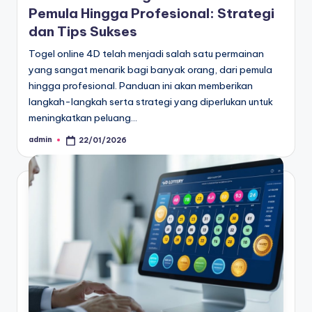
Pemula Hingga Profesional: Strategi
dan Tips Sukses
Togel online 4D telah menjadi salah satu permainan
yang sangat menarik bagi banyak orang, dari pemula
hingga profesional. Panduan ini akan memberikan
langkah-langkah serta strategi yang diperlukan untuk
meningkatkan peluang…
admin
22/01/2026
Posted
by