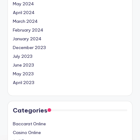
May 2024
April 2024
March 2024
February 2024
January 2024
December 2023
July 2023
June 2023
May 2023
April 2023
Categories
Baccarat Online
Casino Online