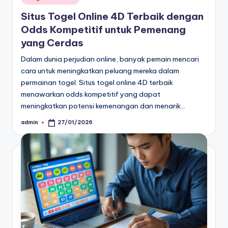
in
Situs Togel Online 4D Terbaik dengan
Odds Kompetitif untuk Pemenang
yang Cerdas
Dalam dunia perjudian online, banyak pemain mencari
cara untuk meningkatkan peluang mereka dalam
permainan togel. Situs togel online 4D terbaik
menawarkan odds kompetitif yang dapat
meningkatkan potensi kemenangan dan menarik…
admin
27/01/2026
Posted
by