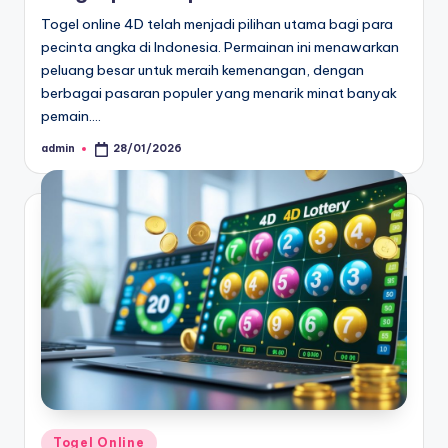
Togel online 4D telah menjadi pilihan utama bagi para
pecinta angka di Indonesia. Permainan ini menawarkan
peluang besar untuk meraih kemenangan, dengan
berbagai pasaran populer yang menarik minat banyak
pemain.…
admin
28/01/2026
Posted
by
Posted
Togel Online