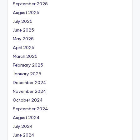
September 2025
August 2025
July 2025
June 2025
May 2025
April 2025
March 2025
February 2025
January 2025
December 2024
November 2024
October 2024
September 2024
August 2024
July 2024
June 2024