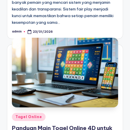
banyak pemain yang mencari sistem yang menjamin
keadilan dan transparansi. Sistem fair play menjadi
kunci untuk memastikan bahwa setiap pemain memiliki
kesempatan yang sama…
admin
23/01/2026
Posted
by
Posted
Togel Online
in
Panduan Main Togel Online 4D untuk