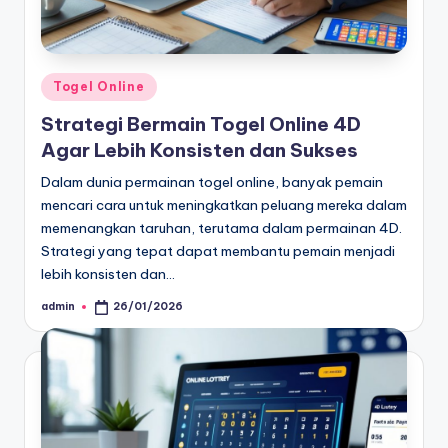
Posted
Togel Online
in
Strategi Bermain Togel Online 4D
Agar Lebih Konsisten dan Sukses
Dalam dunia permainan togel online, banyak pemain
mencari cara untuk meningkatkan peluang mereka dalam
memenangkan taruhan, terutama dalam permainan 4D.
Strategi yang tepat dapat membantu pemain menjadi
lebih konsisten dan…
admin
26/01/2026
Posted
by