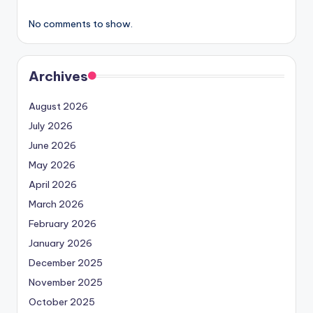
No comments to show.
Archives
August 2026
July 2026
June 2026
May 2026
April 2026
March 2026
February 2026
January 2026
December 2025
November 2025
October 2025