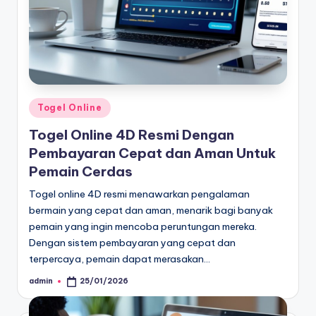
Posted
Togel Online
in
Togel Online 4D Resmi Dengan
Pembayaran Cepat dan Aman Untuk
Pemain Cerdas
Togel online 4D resmi menawarkan pengalaman
bermain yang cepat dan aman, menarik bagi banyak
pemain yang ingin mencoba peruntungan mereka.
Dengan sistem pembayaran yang cepat dan
terpercaya, pemain dapat merasakan…
admin
25/01/2026
Posted
by