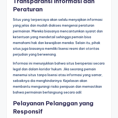
Transparansi Informasi dan
Peraturan
Situs yang terpercaya akan selalu menyajikan informasi
yang jelas dan mudah diakses mengenai peraturan
permainan. Mereka biasanya mencantumkan syarat dan
ketentuan yang mendetail sehingga pemain bisa
memahami hak dan kewajiban mereka. Selain itu, pihak
situs juga biasanya memiliki lisensi resmi dari otoritas
perjudian yang berwenang.
Informasi ini menunjukkan bahwa situs beroperasi secara
legal dan dalam koridor hukum. Jika seorang pemain
menemui situs tanpa lisensi atau informasi yang samar,
sebaiknya dia menghindarinya. Kejelasan akan
membantu mengurangi risiko penipuan dan memastikan
bahwa permainan berlangsung secara adil.
Pelayanan Pelanggan yang
Responsif