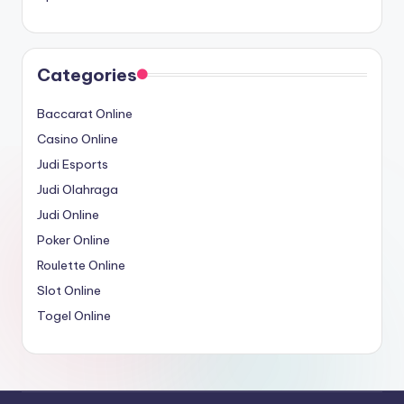
Categories
Baccarat Online
Casino Online
Judi Esports
Judi Olahraga
Judi Online
Poker Online
Roulette Online
Slot Online
Togel Online