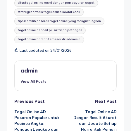
situs togel online resmi dengan pembayaran cepat
strategi bermain togel online modal kecil
tips memilih pasaran togel online yang menguntungkan
togel online deposit pulsa tanpa potongan
togel online hadiah terbesar di Indonesia
Last updated on 24/01/2026
admin
View All Posts
Post
Previous Post
Next Post
Togel Online 4D
Togel Online 4D
navigation
Pasaran Populer untuk
Dengan Result Akurat
Pecinta Angka:
dan Update Setiap
Panduan Lengkap dan
Hari untuk Pemain