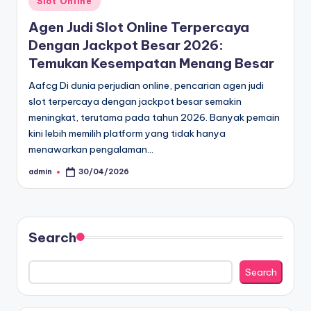
Slot Online
in
Agen Judi Slot Online Terpercaya
Dengan Jackpot Besar 2026:
Temukan Kesempatan Menang Besar
Aafcg Di dunia perjudian online, pencarian agen judi
slot terpercaya dengan jackpot besar semakin
meningkat, terutama pada tahun 2026. Banyak pemain
kini lebih memilih platform yang tidak hanya
menawarkan pengalaman…
admin
30/04/2026
Posted
by
Search
Search