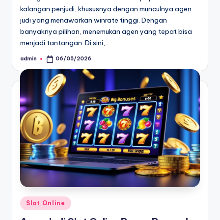
kalangan penjudi, khususnya dengan munculnya agen
judi yang menawarkan winrate tinggi. Dengan
banyaknya pilihan, menemukan agen yang tepat bisa
menjadi tantangan. Di sini,…
admin
06/05/2026
Posted
by
Posted
Slot Online
in