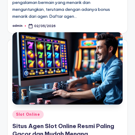
pengalaman bermain yang menarik dan
menguntungkan, terutama dengan adanya bonus
menarik dari agen. Daftar agen…
admin
02/05/2026
Posted
by
Posted
Slot Online
in
Situs Agen Slot Online Resmi Paling
Gacor dan Mudah Menang