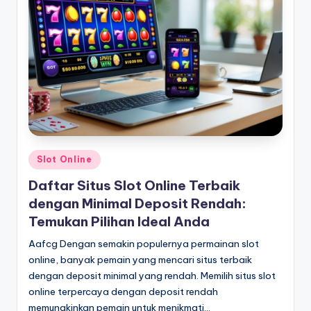
Posted
Slot Online
in
Daftar Situs Slot Online Terbaik
dengan Minimal Deposit Rendah:
Temukan Pilihan Ideal Anda
Aafcg Dengan semakin populernya permainan slot
online, banyak pemain yang mencari situs terbaik
dengan deposit minimal yang rendah. Memilih situs slot
online terpercaya dengan deposit rendah
memungkinkan pemain untuk menikmati…