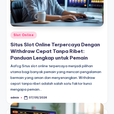
Posted
Slot Online
in
Situs Slot Online Terpercaya Dengan
Withdraw Cepat Tanpa Ribet:
Panduan Lengkap untuk Pemain
Aafcg Situs slot online terpercaya menjadi pilihan
utama bagi banyak pemain yang mencari pengalaman
bermain yang aman dan menyenangkan. Withdraw
cepat tanpa ribet adalah salah satu faktor kunci
mengapa pemain…
admin
07/05/2026
Posted
by