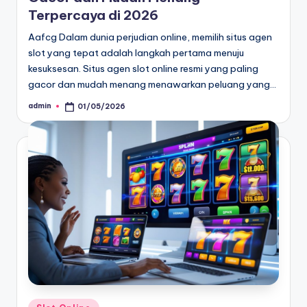
Terpercaya di 2026
Aafcg Dalam dunia perjudian online, memilih situs agen
slot yang tepat adalah langkah pertama menuju
kesuksesan. Situs agen slot online resmi yang paling
gacor dan mudah menang menawarkan peluang yang…
admin
01/05/2026
Posted
by
Posted