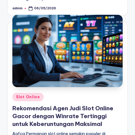
admin
06/05/2026
Posted
by
Posted
Slot Online
in
Rekomendasi Agen Judi Slot Online
Gacor dengan Winrate Tertinggi
untuk Keberuntungan Maksimal
Aafcg Permainan slot online semakin populer di