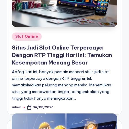
Posted
Slot Online
in
Situs Judi Slot Online Terpercaya
Dengan RTP Tinggi Hari Ini: Temukan
Kesempatan Menang Besar
Aafcg Hari ini, banyak pemain mencari situs judi slot
online terpercaya dengan RTP tinggi untuk
memaksimalkan peluang menang mereka. Menemukan
situs yang menawarkan tingkat pengembalian yang
tinggi tidak hanya meningkatkan…
admin
04/05/2026
Posted
by