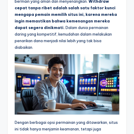
bermain yang aman dan menyenangkan.
Withdraw
cepat tanpa ribet adalah salah satu faktor kunci
mengapa pemain memilih situs ini, karena mereka
ingin memastikan bahwa kemenangan mereka
dapat segera dinikmati.
Dalam dunia permainan
daring yang kompetitif, kemudahan dalam melakukan
penarikan dana menjadi nilai lebih yang tak bisa
diabaikan.
Dengan berbagai opsi permainan yang ditawarkan, situs
ini tidak hanya menjamin keamanan, tetapi juga