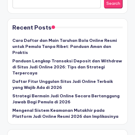
Search
Recent Posts
Cara Daftar dan Main Taruhan Bola Online Resmi
untuk Pemula Tanpa Ribet: Panduan Aman dan
Praktis
Panduan Lengkap Transaksi Deposit dan Withdraw
di Situs Judi Online 2026: Tips dan Strategi
Terpercaya
Daftar Fitur Unggulan Situs Judi Online Terbaik
yang Wajib Ada di 2026
Strategi Bermain Judi Online Secara Bertanggung
Jawab Bagi Pemula di 2026
Mengenal Sistem Keamanan Mutakhir pada
Platform Judi Online Resmi 2026 dan Implikasinya