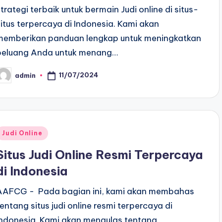
strategi terbaik untuk bermain Judi online di situs-
situs terpercaya di Indonesia. Kami akan
memberikan panduan lengkap untuk meningkatkan
peluang Anda untuk menang…
11/07/2024
admin
osted
y
Posted
Judi Online
n
Situs Judi Online Resmi Terpercaya
di Indonesia
AAFCG - Pada bagian ini, kami akan membahas
tentang situs judi online resmi terpercaya di
Indonesia. Kami akan mengulas tentang