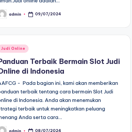
aman.Judi online adalah…
09/07/2024
admin
osted
y
Posted
Judi Online
n
Panduan Terbaik Bermain Slot Judi
Online di Indonesia
AAFCG - Pada bagian ini, kami akan memberikan
panduan terbaik tentang cara bermain Slot Judi
online di Indonesia. Anda akan menemukan
strategi terbaik untuk meningkatkan peluang
menang Anda serta cara…
08/07/2024
admin