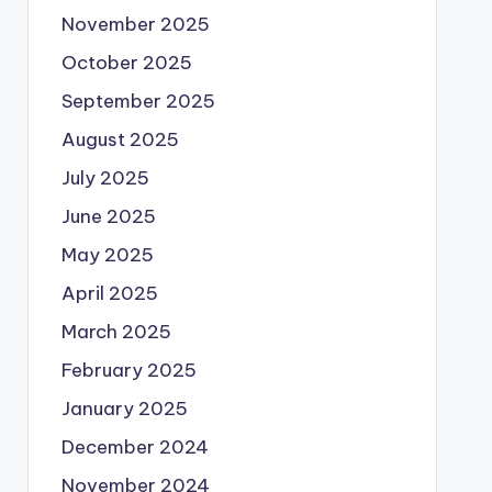
November 2025
October 2025
September 2025
August 2025
July 2025
June 2025
May 2025
April 2025
March 2025
February 2025
January 2025
December 2024
November 2024