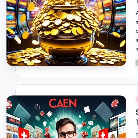
P
b
i