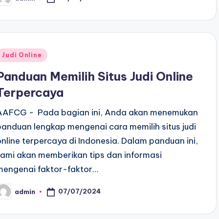
osted
y
Posted
Judi Online
n
Panduan Memilih Situs Judi Online
Terpercaya
AAFCG - Pada bagian ini, Anda akan menemukan
panduan lengkap mengenai cara memilih situs judi
online terpercaya di Indonesia. Dalam panduan ini,
kami akan memberikan tips dan informasi
mengenai faktor-faktor…
07/07/2024
admin
osted
y