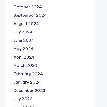
October 2024
September 2024
August 2024
July 2024
June 2024
May 2024
April 2024
March 2024
February 2024
January 2024
December 2023
July 2023