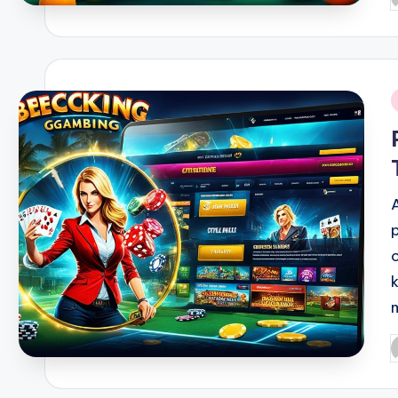
P
b
i
P
b