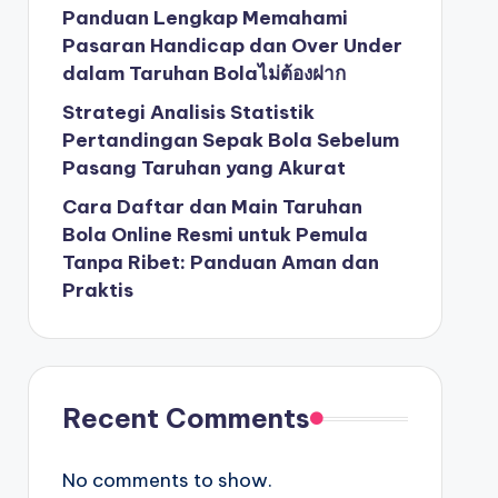
Panduan Lengkap Memahami
Pasaran Handicap dan Over Under
dalam Taruhan Bolaไม่ต้องฝาก
Strategi Analisis Statistik
Pertandingan Sepak Bola Sebelum
Pasang Taruhan yang Akurat
Cara Daftar dan Main Taruhan
Bola Online Resmi untuk Pemula
Tanpa Ribet: Panduan Aman dan
Praktis
Recent Comments
No comments to show.