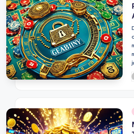
i
P
b
i