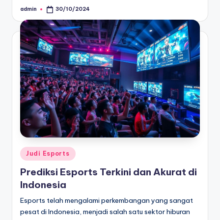
admin
30/10/2024
Posted
by
Posted
Judi Esports
in
Prediksi Esports Terkini dan Akurat di
Indonesia
Esports telah mengalami perkembangan yang sangat
pesat di Indonesia, menjadi salah satu sektor hiburan