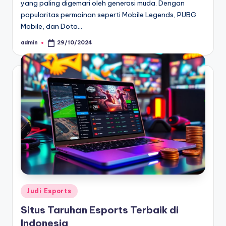
yang paling digemari oleh generasi muda. Dengan
popularitas permainan seperti Mobile Legends, PUBG
Mobile, dan Dota…
admin
29/10/2024
Posted
by
Posted
Judi Esports
in
Situs Taruhan Esports Terbaik di
Indonesia