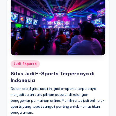
Posted
Judi Esports
in
Situs Judi E-Sports Terpercaya di
Indonesia
Dalam era digital saat ini, judi e-sports terpercaya
menjadi salah satu pilihan populer di kalangan
penggemar permainan online. Memilih situs judi online e-
sports yang tepat sangat penting untuk memastikan
pengalaman…