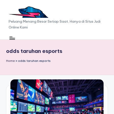
Skip
to
A
Peluang Menang Besar Setiap Saat, Hanya di Situs Judi
content
Online Kami
A
F
C
odds taruhan esports
G
Home
»
odds taruhan esports