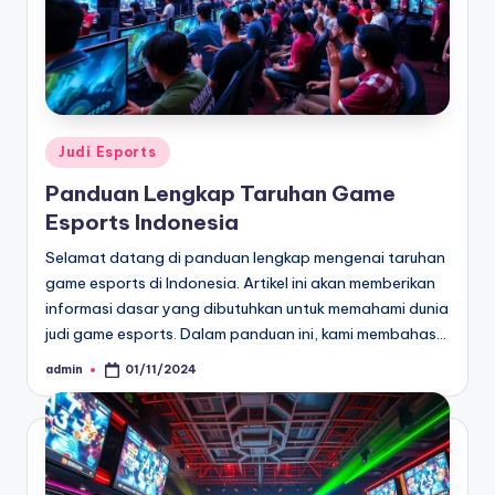
Posted
Judi Esports
in
Panduan Lengkap Taruhan Game
Esports Indonesia
Selamat datang di panduan lengkap mengenai taruhan
game esports di Indonesia. Artikel ini akan memberikan
informasi dasar yang dibutuhkan untuk memahami dunia
judi game esports. Dalam panduan ini, kami membahas…
admin
01/11/2024
Posted
by