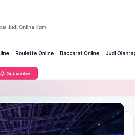
us Judi Online Kami
line
Roulette Online
Baccarat Online
Judi Olahra
Subscribe