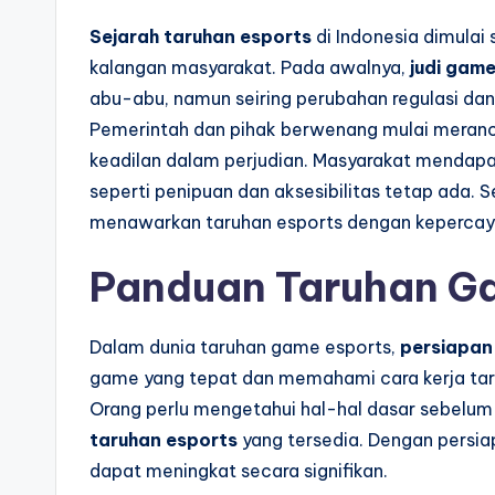
Sejarah taruhan esports
di Indonesia dimulai
kalangan masyarakat. Pada awalnya,
judi game
abu-abu, namun seiring perubahan regulasi dan
Pemerintah dan pihak berwenang mulai mera
keadilan dalam perjudian. Masyarakat mendap
seperti penipuan dan aksesibilitas tetap ada. 
menawarkan taruhan esports dengan kepercayaa
Panduan Taruhan G
Dalam dunia taruhan game esports,
persiapan
game yang tepat dan memahami cara kerja taru
Orang perlu mengetahui hal-hal dasar sebelum 
taruhan esports
yang tersedia. Dengan persia
dapat meningkat secara signifikan.