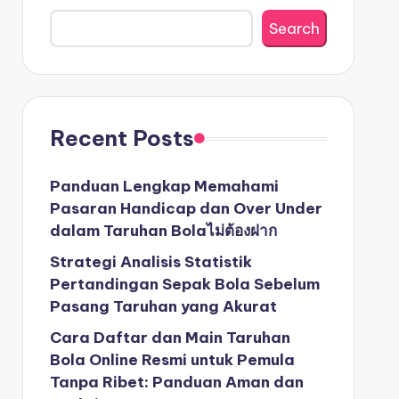
Search
Recent Posts
Panduan Lengkap Memahami
Pasaran Handicap dan Over Under
dalam Taruhan Bolaไม่ต้องฝาก
Strategi Analisis Statistik
Pertandingan Sepak Bola Sebelum
Pasang Taruhan yang Akurat
Cara Daftar dan Main Taruhan
Bola Online Resmi untuk Pemula
Tanpa Ribet: Panduan Aman dan