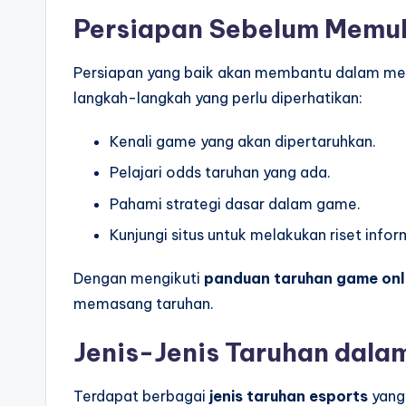
Persiapan Sebelum Memul
Persiapan yang baik akan membantu dalam memb
langkah-langkah yang perlu diperhatikan:
Kenali game yang akan dipertaruhkan.
Pelajari odds taruhan yang ada.
Pahami strategi dasar dalam game.
Kunjungi situs untuk melakukan riset inform
Dengan mengikuti
panduan taruhan game onl
memasang taruhan.
Jenis-Jenis Taruhan dala
Terdapat berbagai
jenis taruhan esports
yang 