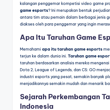
kalangan penggemar kompetisi video game pro
game esports
? Ini merupakan bentuk perjudia
antara tim atau pemain dalam berbagai jenis g
diakses oleh para penggemar yang ingin merasa
Apa Itu Taruhan Game Es
Memahami
apa itu taruhan game esports
mer
terjun ke dalam dunia ini.
Taruhan game espor
taruhan berdasarkan analisis mereka mengenai
Dota 2, League of Legends, dan CS: GO menjad
industri esports yang pesat, semakin banyak p
menjadikannya semakin mudah dan menarik bagi
Sejarah Perkembangan Ta
Indonesia