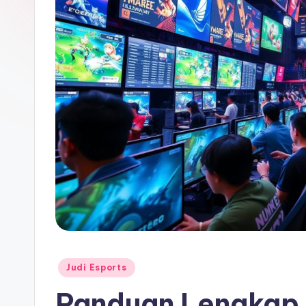
Posted
Judi Esports
in
Panduan Lengkap