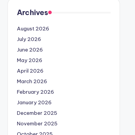
Archives
August 2026
July 2026
June 2026
May 2026
April 2026
March 2026
February 2026
January 2026
December 2025
November 2025
October 2025