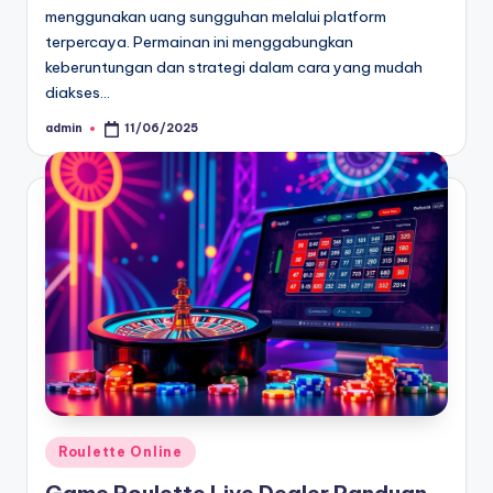
menggunakan uang sungguhan melalui platform
terpercaya. Permainan ini menggabungkan
keberuntungan dan strategi dalam cara yang mudah
diakses…
admin
11/06/2025
Posted
by
Posted
Roulette Online
in