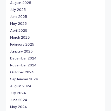
August 2025
July 2025
June 2025
May 2025
April 2025
March 2025
February 2025
January 2025
December 2024
November 2024
October 2024
September 2024
August 2024
July 2024
June 2024
May 2024