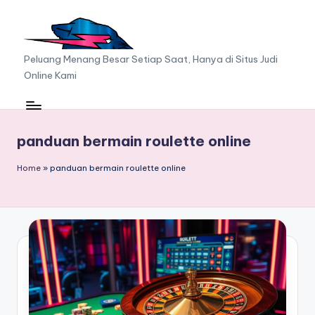
Skip
to
A
Peluang Menang Besar Setiap Saat, Hanya di Situs Judi
content
Online Kami
A
F
C
panduan bermain roulette online
G
Home
»
panduan bermain roulette online