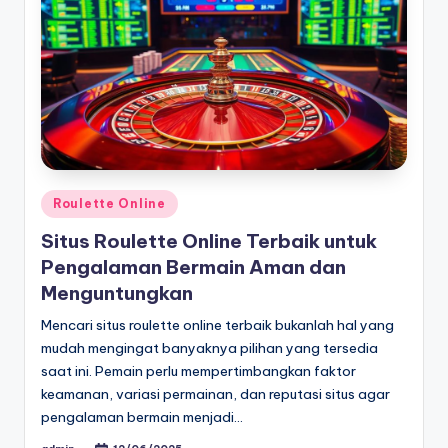
Posted
Roulette Online
in
Situs Roulette Online Terbaik untuk
Pengalaman Bermain Aman dan
Menguntungkan
Mencari situs roulette online terbaik bukanlah hal yang
mudah mengingat banyaknya pilihan yang tersedia
saat ini. Pemain perlu mempertimbangkan faktor
keamanan, variasi permainan, dan reputasi situs agar
pengalaman bermain menjadi…