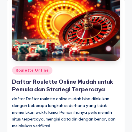
Posted
Roulette Online
in
Daftar Roulette Online Mudah untuk
Pemula dan Strategi Terpercaya
daftar Daftar roulette online mudah bisa dilakukan
dengan beberapa langkah sederhana yang tidak
memerlukan waktu lama. Pemain hanya perlu memilih
situs terpercaya, mengisi data diri dengan benar, dan
melakukan verifikasi…