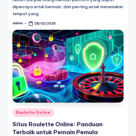
dipercaya untuk bermain, dan penting untuk menemukan
tempat yang…
admin
28/02/2025
Posted
by
Posted
Roulette Online
in
Situs Roulette Online: Panduan
Terbaik untuk Pemain Pemula