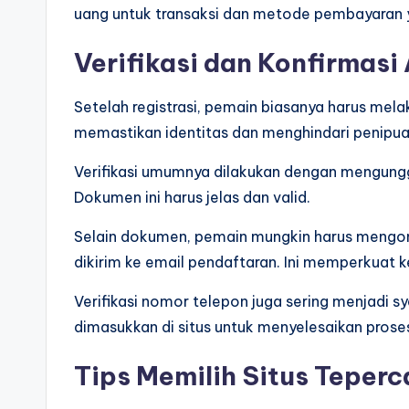
uang untuk transaksi dan metode pembayaran y
Verifikasi dan Konfirmasi
Setelah registrasi, pemain biasanya harus melak
memastikan identitas dan menghindari penipua
Verifikasi umumnya dilakukan dengan mengungg
Dokumen ini harus jelas dan valid.
Selain dokumen, pemain mungkin harus mengon
dikirim ke email pendaftaran. Ini memperkuat
Verifikasi nomor telepon juga sering menjadi s
dimasukkan di situs untuk menyelesaikan prose
Tips Memilih Situs Teper