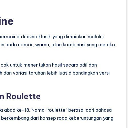
ine
i permainan kasino klasik yang dimainkan melalui
an pada nomor, warna, atau kombinasi yang mereka
cak untuk menentukan hasil secara adil dan
 dan variasi taruhan lebih luas dibandingkan versi
n Roulette
da abad ke-18. Nama “roulette” berasal dari bahasa
ini berkembang dari konsep roda keberuntungan yang