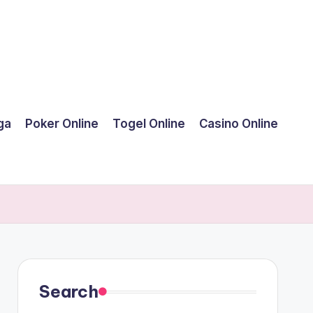
ga
Poker Online
Togel Online
Casino Online
Search