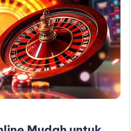
nline Mudah untuk