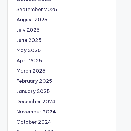
September 2025
August 2025
July 2025
June 2025
May 2025
April 2025
March 2025
February 2025
January 2025
December 2024
November 2024
October 2024