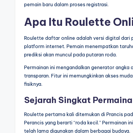
pemain baru dalam proses registrasi.
Apa Itu Roulette Onl
Roulette daftar online adalah versi digital dar
platform internet. Pemain menempatkan taruh
prediksi akan muncul pada putaran roda.
Permainan ini mengandalkan generator angka a
transparan. Fitur ini memungkinkan akses mudah
fisiknya.
Sejarah Singkat Permaina
Roulette pertama kali ditemukan di Prancis pa
Perancis yang berarti “roda kecil.” Permainan 
telah lama digunakan dalam berbagai budaya.