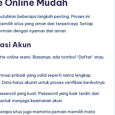
e Online Mudah
tuhkan beberapa langkah penting. Proses ini
memilih situs yang aman dan terpercaya. Setiap
 bermain dengan nyaman dan aman.
asi Akun
te online resmi. Biasanya, ada tombol “Daftar” atau
rmasi pribadi yang valid seperti nama lengkap,
 Data harus akurat untuk proses verifikasi berikutnya.
ssword yang kuat. Password yang baik terdiri dari
ol untuk menjaga keamanan akun.
Beberapa situs juga meminta pemain memilih mata