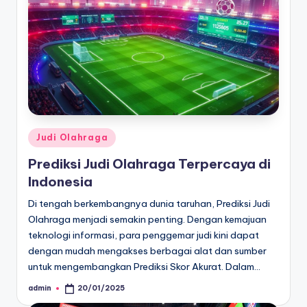
Posted
Judi Olahraga
in
Prediksi Judi Olahraga Terpercaya di
Indonesia
Di tengah berkembangnya dunia taruhan, Prediksi Judi
Olahraga menjadi semakin penting. Dengan kemajuan
teknologi informasi, para penggemar judi kini dapat
dengan mudah mengakses berbagai alat dan sumber
untuk mengembangkan Prediksi Skor Akurat. Dalam…
admin
20/01/2025
Posted
by