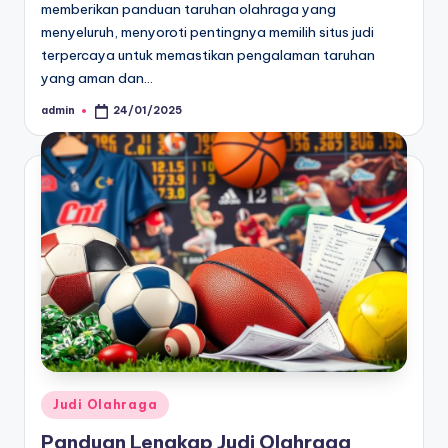
memberikan panduan taruhan olahraga yang
menyeluruh, menyoroti pentingnya memilih situs judi
terpercaya untuk memastikan pengalaman taruhan
yang aman dan…
admin
24/01/2025
Posted
by
Posted
Judi Olahraga
in
Panduan Lengkap Judi Olahraga