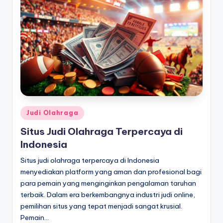
Posted
Judi Olahraga
in
Situs Judi Olahraga Terpercaya di
Indonesia
Situs judi olahraga terpercaya di Indonesia
menyediakan platform yang aman dan profesional bagi
para pemain yang menginginkan pengalaman taruhan
terbaik. Dalam era berkembangnya industri judi online,
pemilihan situs yang tepat menjadi sangat krusial.
Pemain…