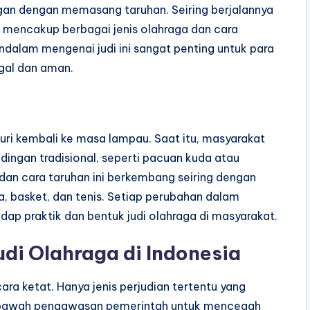
ngan dengan memasang taruhan. Seiring berjalannya
mencakup berbagai jenis olahraga dan cara
dalam mengenai judi ini sangat penting untuk para
egal dan aman.
suri kembali ke masa lampau. Saat itu, masyarakat
ingan tradisional, seperti pacuan kuda atau
 dan cara taruhan ini berkembang seiring dengan
, basket, dan tenis. Setiap perubahan dalam
ap praktik dan bentuk judi olahraga di masyarakat.
udi Olahraga di Indonesia
cara ketat. Hanya jenis perjudian tertentu yang
di bawah pengawasan pemerintah untuk mencegah