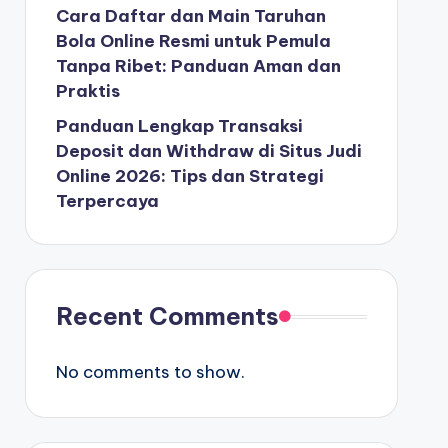
Cara Daftar dan Main Taruhan
Bola Online Resmi untuk Pemula
Tanpa Ribet: Panduan Aman dan
Praktis
Panduan Lengkap Transaksi
Deposit dan Withdraw di Situs Judi
Online 2026: Tips dan Strategi
Terpercaya
Recent Comments
No comments to show.