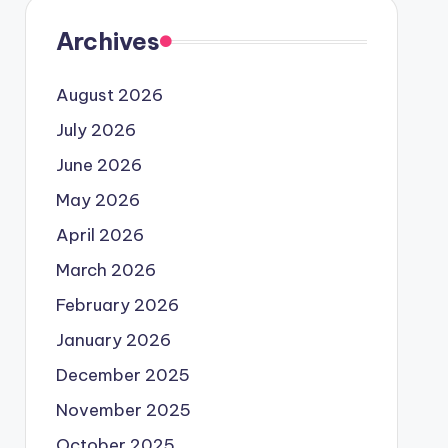
Archives
August 2026
July 2026
June 2026
May 2026
April 2026
March 2026
February 2026
January 2026
December 2025
November 2025
October 2025