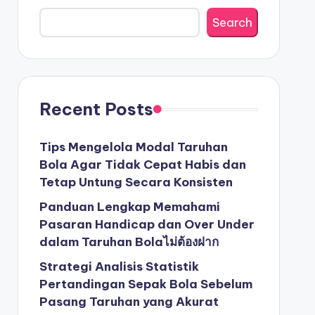
Search
Recent Posts
Tips Mengelola Modal Taruhan
Bola Agar Tidak Cepat Habis dan
Tetap Untung Secara Konsisten
Panduan Lengkap Memahami
Pasaran Handicap dan Over Under
dalam Taruhan Bolaไม่ต้องฝาก
Strategi Analisis Statistik
Pertandingan Sepak Bola Sebelum
Pasang Taruhan yang Akurat