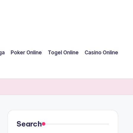
ga
Poker Online
Togel Online
Casino Online
Search