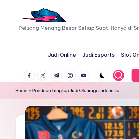
Skip
to
A
Peluang Menang Besar Setiap Saat, Hanya di Sit
content
A
F
Judi Online
Judi Esports
Slot On
C
facebook.com
twitter.com
t.me
instagram.com
youtube.com
G
Home
»
Panduan Lengkap Judi Olahraga Indonesia