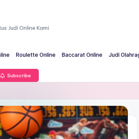
us Judi Online Kami
line
Roulette Online
Baccarat Online
Judi Olahra
Subscribe