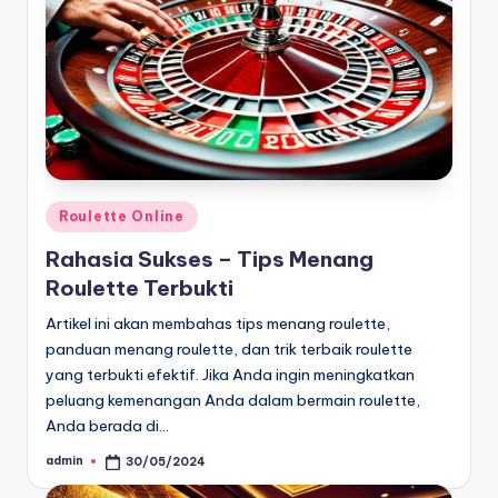
Posted
Roulette Online
in
Rahasia Sukses – Tips Menang
Roulette Terbukti
Artikel ini akan membahas tips menang roulette,
panduan menang roulette, dan trik terbaik roulette
yang terbukti efektif. Jika Anda ingin meningkatkan
peluang kemenangan Anda dalam bermain roulette,
Anda berada di…
admin
30/05/2024
Posted
by