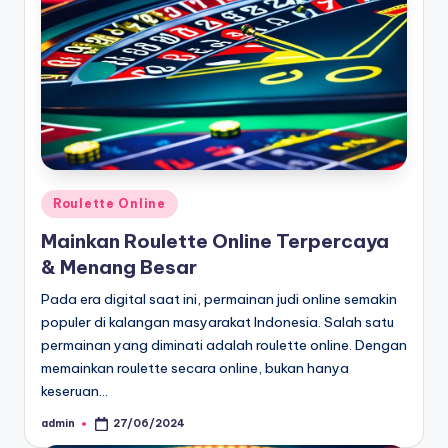
Posted
Roulette Online
in
Mainkan Roulette Online Terpercaya
& Menang Besar
Pada era digital saat ini, permainan judi online semakin
populer di kalangan masyarakat Indonesia. Salah satu
permainan yang diminati adalah roulette online. Dengan
memainkan roulette secara online, bukan hanya
keseruan…
admin
27/06/2024
Posted
by