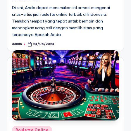
Di sini, Anda dapat menemukan informasi mengenai
situs-situs judi roulette online terbaik di Indonesia.
Temukan tempat yang tepat untuk bermain dan
menangkan uang asli dengan memilih situs yang
terpercaya.Apakah Anda…
admin
24/06/2024
Posted
by
Posted
Roulette Online