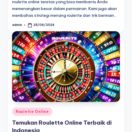
roulette online teratas yang bisa membantu Anda
memenangkan besar dalam permainan. Kami juga akan
membahas strategi menang roulette dan trik bermain…
admin
25/06/2024
Posted
by
Posted
Roulette Online
in
Temukan Roulette Online Terbaik di
Indonesia