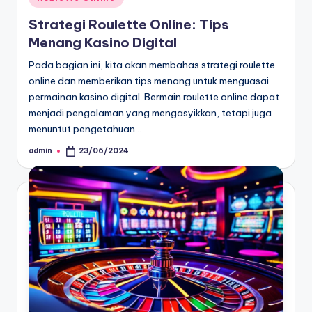
in
Strategi Roulette Online: Tips
Menang Kasino Digital
Pada bagian ini, kita akan membahas strategi roulette
online dan memberikan tips menang untuk menguasai
permainan kasino digital. Bermain roulette online dapat
menjadi pengalaman yang mengasyikkan, tetapi juga
menuntut pengetahuan…
admin
23/06/2024
Posted
by