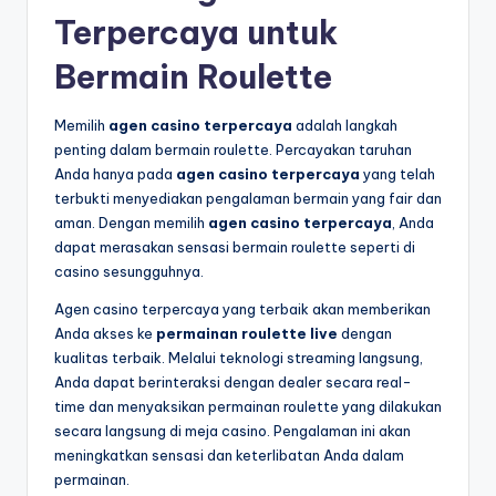
Terpercaya untuk
Bermain Roulette
Memilih
agen casino terpercaya
adalah langkah
penting dalam bermain roulette. Percayakan taruhan
Anda hanya pada
agen casino terpercaya
yang telah
terbukti menyediakan pengalaman bermain yang fair dan
aman. Dengan memilih
agen casino terpercaya
, Anda
dapat merasakan sensasi bermain roulette seperti di
casino sesungguhnya.
Agen casino terpercaya yang terbaik akan memberikan
Anda akses ke
permainan roulette live
dengan
kualitas terbaik. Melalui teknologi streaming langsung,
Anda dapat berinteraksi dengan dealer secara real-
time dan menyaksikan permainan roulette yang dilakukan
secara langsung di meja casino. Pengalaman ini akan
meningkatkan sensasi dan keterlibatan Anda dalam
permainan.