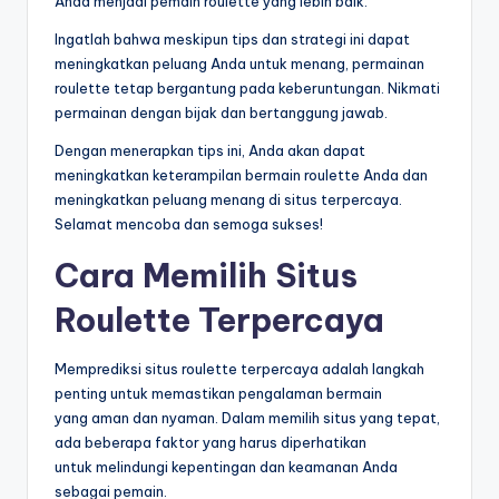
Anda menjadi pemain roulette yang lebih baik.
Ingatlah bahwa meskipun tips dan strategi ini dapat
meningkatkan peluang Anda untuk menang, permainan
roulette tetap bergantung pada keberuntungan. Nikmati
permainan dengan bijak dan bertanggung jawab.
Dengan menerapkan tips ini, Anda akan dapat
meningkatkan keterampilan bermain roulette Anda dan
meningkatkan peluang menang di situs terpercaya.
Selamat mencoba dan semoga sukses!
Cara Memilih Situs
Roulette Terpercaya
Memprediksi situs roulette terpercaya adalah langkah
penting untuk memastikan pengalaman bermain
yang aman dan nyaman. Dalam memilih situs yang tepat,
ada beberapa faktor yang harus diperhatikan
untuk melindungi kepentingan dan keamanan Anda
sebagai pemain.