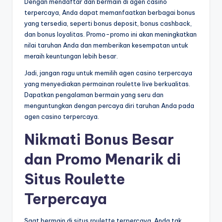
Dengan mendaftar dan bermain di agen casino
terpercaya, Anda dapat memanfaatkan berbagai bonus
yang tersedia, seperti bonus deposit, bonus cashback,
dan bonus loyalitas. Promo-promo ini akan meningkatkan
nilai taruhan Anda dan memberikan kesempatan untuk
meraih keuntungan lebih besar.
Jadi, jangan ragu untuk memilih agen casino terpercaya
yang menyediakan permainan roulette live berkualitas.
Dapatkan pengalaman bermain yang seru dan
menguntungkan dengan percaya diri taruhan Anda pada
agen casino terpercaya.
Nikmati Bonus Besar
dan Promo Menarik di
Situs Roulette
Terpercaya
Saat bermain di situs roulette terpercaya, Anda tak