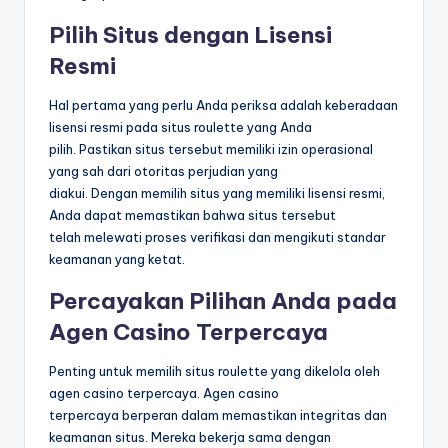
Pilih Situs dengan Lisensi
Resmi
Hal pertama yang perlu Anda periksa adalah keberadaan
lisensi resmi pada situs roulette yang Anda
pilih. Pastikan situs tersebut memiliki izin operasional
yang sah dari otoritas perjudian yang
diakui. Dengan memilih situs yang memiliki lisensi resmi,
Anda dapat memastikan bahwa situs tersebut
telah melewati proses verifikasi dan mengikuti standar
keamanan yang ketat.
Percayakan Pilihan Anda pada
Agen Casino Terpercaya
Penting untuk memilih situs roulette yang dikelola oleh
agen casino terpercaya. Agen casino
terpercaya berperan dalam memastikan integritas dan
keamanan situs. Mereka bekerja sama dengan