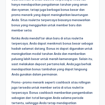
hanya mendapatkan pengalaman taruhan yang aman
dan nyaman, tetapi juga berbagai bonus besar dan
promo menarik yang dapat meningkatkan keuntungan
Anda. Situs roulette terpercaya biasanya menawarkan
bonus yang menggiurkan untuk member baru dan
member setia.
Ketika Anda mendaftar akun baru di situs roulette
terpercaya, Anda dapat menikmati bonus besar sebagai
hadiah selamat datang. Bonus ini dapat digunakan untuk
meningkatkan modal taruhan Anda dan memberikan
peluang lebih besar untuk meraih kemenangan. Selain itu,
saat melakukan deposit pertama kali, Anda juga berhak
mendapatkan bonus tambahan yang dapat langsung
Anda gunakan dalam permainan.
Promo-promo menarik seperti cashback atau rollingan
juga tersedia untuk member setia di situs roulette
terpercaya. Bonus cashback memberikan pengembalian
sebagian dari total kerugian Anda selama periode
tertentu, sehingga Anda tetap mendapatkan