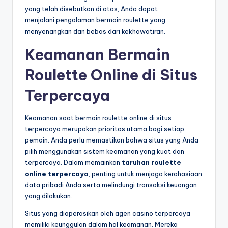
yang telah disebutkan di atas, Anda dapat
menjalani pengalaman bermain roulette yang
menyenangkan dan bebas dari kekhawatiran.
Keamanan Bermain
Roulette Online di Situs
Terpercaya
Keamanan saat bermain roulette online di situs
terpercaya merupakan prioritas utama bagi setiap
pemain. Anda perlu memastikan bahwa situs yang Anda
pilih menggunakan sistem keamanan yang kuat dan
terpercaya. Dalam memainkan
taruhan roulette
online terpercaya
, penting untuk menjaga kerahasiaan
data pribadi Anda serta melindungi transaksi keuangan
yang dilakukan.
Situs yang dioperasikan oleh agen casino terpercaya
memiliki keunggulan dalam hal keamanan. Mereka