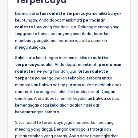
Bermain di
situs roulette terpercaya
memiliki banyak
keuntungan. Anda dapat menikmati
permainan
roulette live
yang fair dan jujur. Peluang menang yang
tinggi serta bonus besar yang bisa Anda dapatkan,
membuat pengalaman bermain roulette semakin
menguntungkan.
Salah satu keuntungan bermain di
situs roulette
terpercaya
adalah Anda dapat menikmati
permainan
roulette live
yang fair dan jujur.
Situs roulette
terpercaya
menggunakan teknologi terbaru untuk
memastikan bahwa setiap putaran roulette adalah acak
dan tidak terpengaruh oleh faktor eksternal. Dengan
demikian, Anda dapat memiliki keyakinan bahwa setiap
kemenangan atau kekalahan adalah hasil dari
keberuntungan semata.
Situs roulette terpercaya juga menawarkan peluang
menang yang tinggi. Dengan berbagai strategi dan
pilihan taruhan yang cerdas, Anda dapat meningkatkan