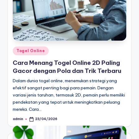
Posted
Togel Online
in
Cara Menang Togel Online 2D Paling
Gacor dengan Pola dan Trik Terbaru
Dalam dunia togel online, menemukan strategi yang
efektif sangat penting bagi para pemain. Dengan
variasi jenis taruhan, termasuk 2D, pemain perlu memiliki
pendekatan yang tepat untuk meningkatkan peluang
mereka. Cara…
admin
23/04/2026
Posted
by