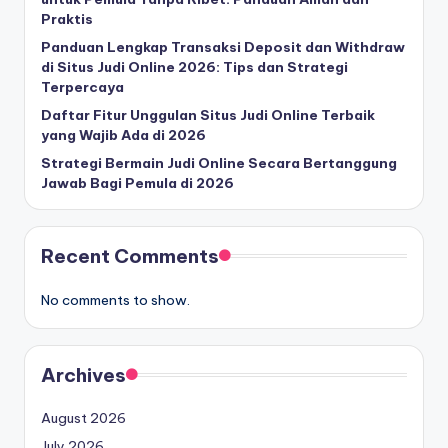
Praktis
Panduan Lengkap Transaksi Deposit dan Withdraw
di Situs Judi Online 2026: Tips dan Strategi
Terpercaya
Daftar Fitur Unggulan Situs Judi Online Terbaik
yang Wajib Ada di 2026
Strategi Bermain Judi Online Secara Bertanggung
Jawab Bagi Pemula di 2026
Recent Comments
No comments to show.
Archives
August 2026
July 2026