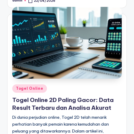
admin
22/04/2026
Posted
by
Posted
Togel Online
in
Togel Online 2D Paling Gacor: Data
Result Terbaru dan Analisa Akurat
Di dunia perjudian online, Togel 2D telah menarik
perhatian banyak pemain karena kemudahan dan
peluang yang ditawarkannya. Dalam artikel ini,