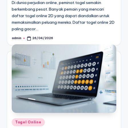
Di dunia perjudian online, peminat togel semakin
berkembang pesat. Banyak pemain yang mencari
daftar togel online 2D yang dapat diandalkan untuk
memaksimalkan peluang mereka. Daftar togel online 2D
paling gacor…
admin
26/04/2026
Posted
by
Posted
Togel Online
in