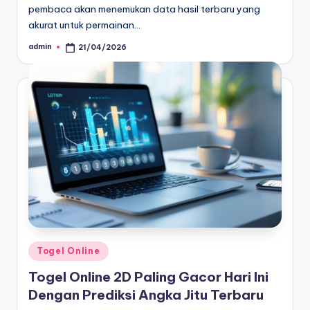
pembaca akan menemukan data hasil terbaru yang
akurat untuk permainan…
admin
21/04/2026
Posted
by
Posted
Togel Online
in
Togel Online 2D Paling Gacor Hari Ini
Dengan Prediksi Angka Jitu Terbaru