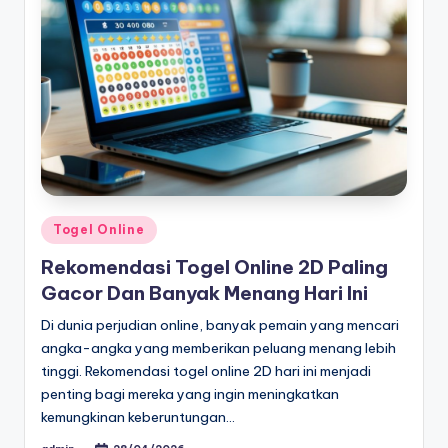
Posted
Togel Online
in
Rekomendasi Togel Online 2D Paling
Gacor Dan Banyak Menang Hari Ini
Di dunia perjudian online, banyak pemain yang mencari
angka-angka yang memberikan peluang menang lebih
tinggi. Rekomendasi togel online 2D hari ini menjadi
penting bagi mereka yang ingin meningkatkan
kemungkinan keberuntungan…