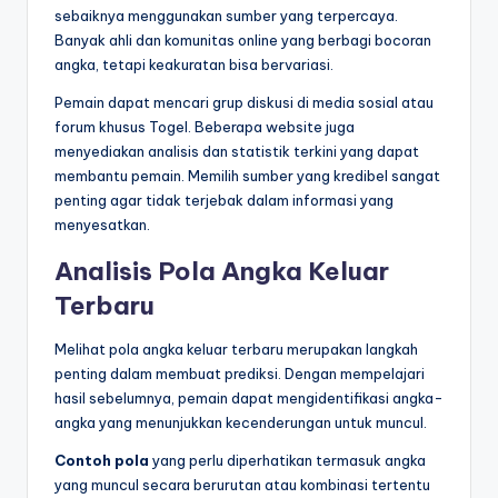
sebaiknya menggunakan sumber yang terpercaya.
Banyak ahli dan komunitas online yang berbagi bocoran
angka, tetapi keakuratan bisa bervariasi.
Pemain dapat mencari grup diskusi di media sosial atau
forum khusus Togel. Beberapa website juga
menyediakan analisis dan statistik terkini yang dapat
membantu pemain. Memilih sumber yang kredibel sangat
penting agar tidak terjebak dalam informasi yang
menyesatkan.
Analisis Pola Angka Keluar
Terbaru
Melihat pola angka keluar terbaru merupakan langkah
penting dalam membuat prediksi. Dengan mempelajari
hasil sebelumnya, pemain dapat mengidentifikasi angka-
angka yang menunjukkan kecenderungan untuk muncul.
Contoh pola
yang perlu diperhatikan termasuk angka
yang muncul secara berurutan atau kombinasi tertentu