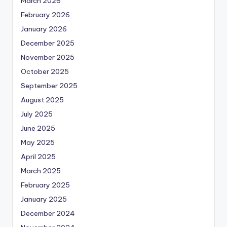
March 2026
February 2026
January 2026
December 2025
November 2025
October 2025
September 2025
August 2025
July 2025
June 2025
May 2025
April 2025
March 2025
February 2025
January 2025
December 2024