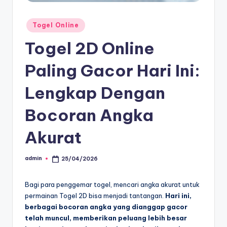
Posted
Togel Online
in
Togel 2D Online
Paling Gacor Hari Ini:
Lengkap Dengan
Bocoran Angka
Akurat
admin
25/04/2026
Posted
by
Bagi para penggemar togel, mencari angka akurat untuk
permainan Togel 2D bisa menjadi tantangan.
Hari ini,
berbagai bocoran angka yang dianggap gacor
telah muncul, memberikan peluang lebih besar