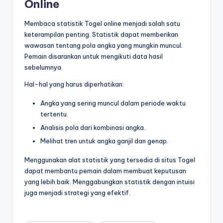
Online
Membaca statistik Togel online menjadi salah satu
keterampilan penting. Statistik dapat memberikan
wawasan tentang pola angka yang mungkin muncul.
Pemain disarankan untuk mengikuti data hasil
sebelumnya.
Hal-hal yang harus diperhatikan:
Angka yang sering muncul dalam periode waktu
tertentu.
Analisis pola dari kombinasi angka.
Melihat tren untuk angka ganjil dan genap.
Menggunakan alat statistik yang tersedia di situs Togel
dapat membantu pemain dalam membuat keputusan
yang lebih baik. Menggabungkan statistik dengan intuisi
juga menjadi strategi yang efektif.