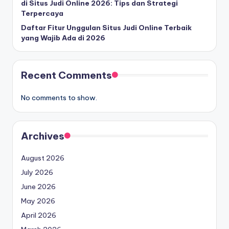
di Situs Judi Online 2026: Tips dan Strategi
Terpercaya
Daftar Fitur Unggulan Situs Judi Online Terbaik
yang Wajib Ada di 2026
Recent Comments
No comments to show.
Archives
August 2026
July 2026
June 2026
May 2026
April 2026