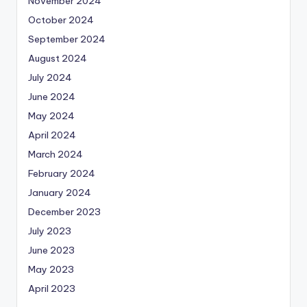
November 2024
October 2024
September 2024
August 2024
July 2024
June 2024
May 2024
April 2024
March 2024
February 2024
January 2024
December 2023
July 2023
June 2023
May 2023
April 2023