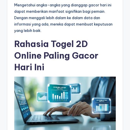
Mengetahui angka-angka yang dianggap gacor hari ini
dapat memberikan manfaat signifikan bagi pemain.
Dengan menggali lebih dalam ke dalam data dan
informasi yang ada, mereka dapat membuat keputusan
yang lebih baik.
Rahasia Togel 2D
Online Paling Gacor
Hari Ini