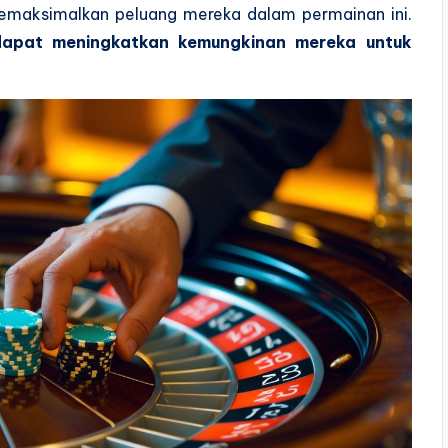
emaksimalkan peluang mereka dalam permainan ini.
 dapat meningkatkan kemungkinan mereka untuk