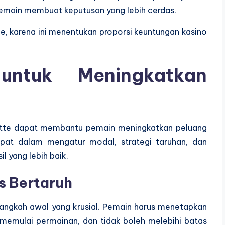
emain membuat keputusan yang lebih cerdas.
, karena ini menentukan proporsi keuntungan kasino
 untuk Meningkatkan
lette dapat membantu pemain meningkatkan peluang
pat dalam mengatur modal, strategi taruhan, dan
l yang lebih baik.
s Bertaruh
angkah awal yang krusial. Pemain harus menetapkan
 memulai permainan, dan tidak boleh melebihi batas