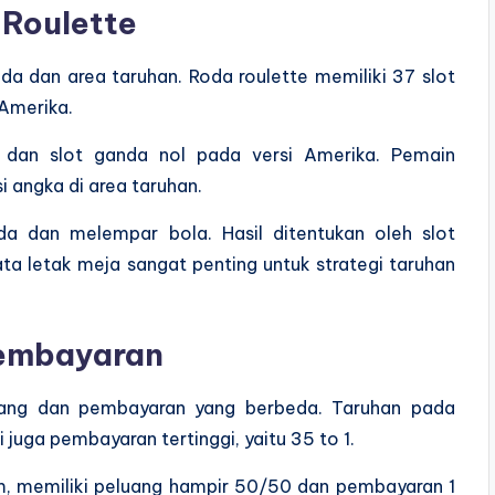
 Roulette
oda dan area taruhan. Roda roulette memiliki 37 slot
 Amerika.
, dan slot ganda nol pada versi Amerika. Pemain
 angka di area taruhan.
da dan melempar bola. Hasil ditentukan oleh slot
ta letak meja sangat penting untuk strategi taruhan
embayaran
luang dan pembayaran yang berbeda. Taruhan pada
 juga pembayaran tertinggi, yaitu 35 to 1.
m, memiliki peluang hampir 50/50 dan pembayaran 1