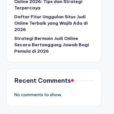
Online 2026: Tips dan Strategi
Terpercaya
Daftar Fitur Unggulan Situs Judi
Online Terbaik yang Wajib Ada di
2026
Strategi Bermain Judi Online
Secara Bertanggung Jawab Bagi
Pemula di 2026
Recent Comments
No comments to show.