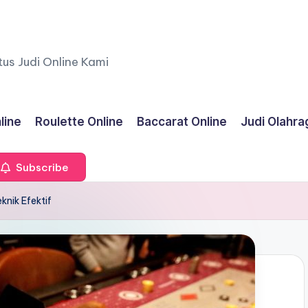
us Judi Online Kami
line
Roulette Online
Baccarat Online
Judi Olahra
Subscribe
knik Efektif