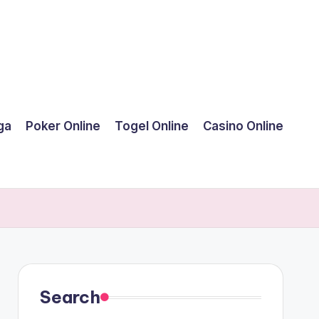
ga
Poker Online
Togel Online
Casino Online
Search