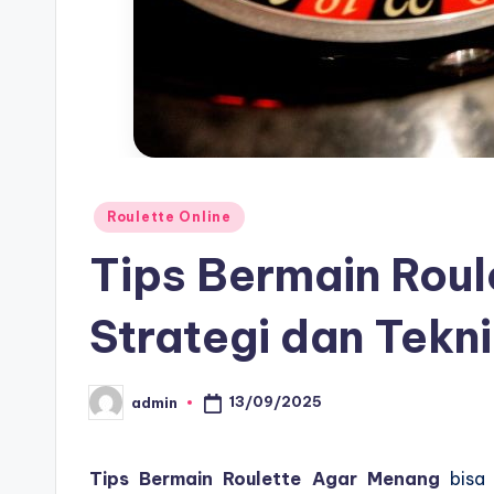
Posted
Roulette Online
in
Tips Bermain Roul
Strategi dan Tekni
13/09/2025
admin
Posted
by
Tips Bermain Roulette Agar Menang
bisa 