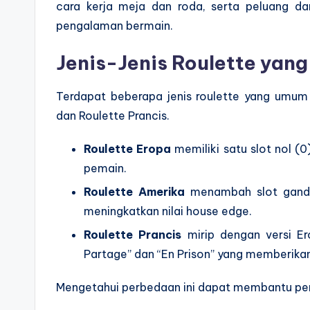
cara kerja meja dan roda, serta peluang d
pengalaman bermain.
Jenis-Jenis Roulette yang
Terdapat beberapa jenis roulette yang umum 
dan Roulette Prancis.
Roulette Eropa
memiliki satu slot nol (
pemain.
Roulette Amerika
menambah slot ganda
meningkatkan nilai house edge.
Roulette Prancis
mirip dengan versi Er
Partage” dan “En Prison” yang memberikan
Mengetahui perbedaan ini dapat membantu pema