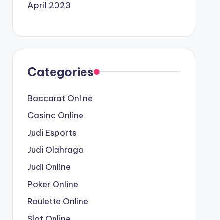
April 2023
Categories
Baccarat Online
Casino Online
Judi Esports
Judi Olahraga
Judi Online
Poker Online
Roulette Online
Slot Online