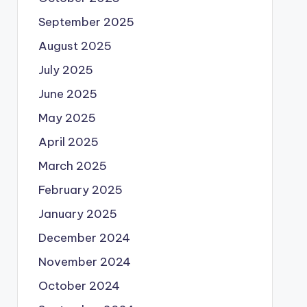
September 2025
August 2025
July 2025
June 2025
May 2025
April 2025
March 2025
February 2025
January 2025
December 2024
November 2024
October 2024