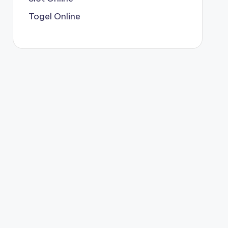
Togel Online