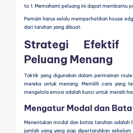
to 1. Memahami peluang ini dapat membantu p
Pemain harus selalu memperhatikan house edge
dari taruhan yang dibuat.
Strategi Efektif
Peluang Menang
Taktik yang digunakan dalam permainan rou
mereka untuk menang. Memilih cara yang te
mengelola emosi adalah kunci untuk meraih hasi
Mengatur Modal dan Bata
Menentukan modal dan batas taruhan adalah l
jumlah uang yang siap dipertaruhkan sebelum