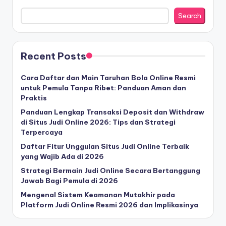
Search
Recent Posts
Cara Daftar dan Main Taruhan Bola Online Resmi
untuk Pemula Tanpa Ribet: Panduan Aman dan
Praktis
Panduan Lengkap Transaksi Deposit dan Withdraw
di Situs Judi Online 2026: Tips dan Strategi
Terpercaya
Daftar Fitur Unggulan Situs Judi Online Terbaik
yang Wajib Ada di 2026
Strategi Bermain Judi Online Secara Bertanggung
Jawab Bagi Pemula di 2026
Mengenal Sistem Keamanan Mutakhir pada
Platform Judi Online Resmi 2026 dan Implikasinya