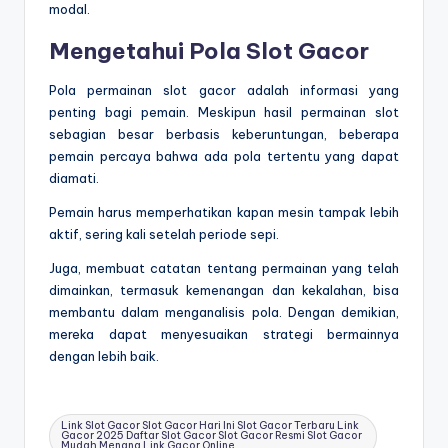
modal.
Mengetahui Pola Slot Gacor
Pola permainan slot gacor adalah informasi yang
penting bagi pemain. Meskipun hasil permainan slot
sebagian besar berbasis keberuntungan, beberapa
pemain percaya bahwa ada pola tertentu yang dapat
diamati.
Pemain harus memperhatikan kapan mesin tampak lebih
aktif, sering kali setelah periode sepi.
Juga, membuat catatan tentang permainan yang telah
dimainkan, termasuk kemenangan dan kekalahan, bisa
membantu dalam menganalisis pola. Dengan demikian,
mereka dapat menyesuaikan strategi bermainnya
dengan lebih baik.
Tags:
Link Slot Gacor Slot Gacor Hari Ini Slot Gacor Terbaru Link
Gacor 2025 Daftar Slot Gacor Slot Gacor Resmi Slot Gacor
Mudah Menang Link Gacor Online