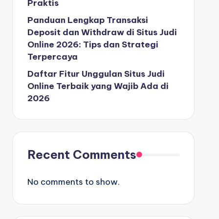
Praktis
Panduan Lengkap Transaksi
Deposit dan Withdraw di Situs Judi
Online 2026: Tips dan Strategi
Terpercaya
Daftar Fitur Unggulan Situs Judi
Online Terbaik yang Wajib Ada di
2026
Recent Comments
No comments to show.