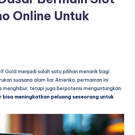
no Online Untuk
olf Gold menjadi salah satu pilihan menarik bagi
kan suasana alam liar Amerika, permainan ini
 menghibur, tetapi juga berpotensi menguntungkan.
r bisa meningkatkan peluang seseorang untuk