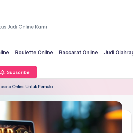
us Judi Online Kami
line
Roulette Online
Baccarat Online
Judi Olahra
Subscribe
Casino Online Untuk Pemula