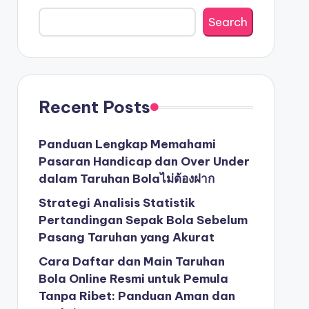
Search
Recent Posts
Panduan Lengkap Memahami
Pasaran Handicap dan Over Under
dalam Taruhan Bolaไม่ต้องฝาก
Strategi Analisis Statistik
Pertandingan Sepak Bola Sebelum
Pasang Taruhan yang Akurat
Cara Daftar dan Main Taruhan
Bola Online Resmi untuk Pemula
Tanpa Ribet: Panduan Aman dan