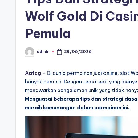
Wolf Gold Di Casi
Pemula
29/06/2026
admin
Posted
by
Aafcg
– Di dunia permainan judi online, slot W
banyak pemain. Dengan tema seru yang menyeru
menawarkan pengalaman unik yang tidak hanya
Menguasai beberapa tips dan strategi dasa
meraih kemenangan dalam permainan ini.