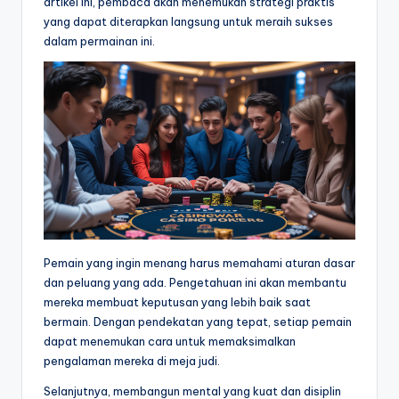
artikel ini, pembaca akan menemukan strategi praktis
yang dapat diterapkan langsung untuk meraih sukses
dalam permainan ini.
Pemain yang ingin menang harus memahami aturan dasar
dan peluang yang ada. Pengetahuan ini akan membantu
mereka membuat keputusan yang lebih baik saat
bermain. Dengan pendekatan yang tepat, setiap pemain
dapat menemukan cara untuk memaksimalkan
pengalaman mereka di meja judi.
Selanjutnya, membangun mental yang kuat dan disiplin