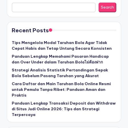
Search
Recent Posts
Tips Mengelola Modal Taruhan Bola Agar Tidak
Cepat Habis dan Tetap Untung Secara Konsisten
Panduan Lengkap Memahami Pasaran Handicap
dan Over Under dalam Taruhan Bolaไม่ต้องฝาก
Strategi Analisis Statistik Pertandingan Sepak
Bola Sebelum Pasang Taruhan yang Akurat
Cara Daftar dan Main Taruhan Bola Online Resmi
untuk Pemula Tanpa Ribet: Panduan Aman dan
Praktis
Panduan Lengkap Transaksi Deposit dan Withdraw
di Situs Judi Online 2026: Tips dan Strategi
Terpercaya