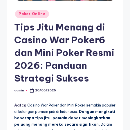
Posted
Poker Online
in
Tips Jitu Menang di
Casino War Poker6
dan Mini Poker Resmi
2026: Panduan
Strategi Sukses
admin
20/05/2026
Posted
by
Aafcg
Casino War Poker dan Mini Poker semakin populer
di kalangan pemain judi di Indonesia.
Dengan mengikuti
beberapa tips jitu, pemain dapat meningkatkan
peluang menang mereka secara signifikan.
Dalam