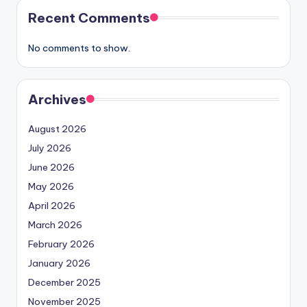
Recent Comments
No comments to show.
Archives
August 2026
July 2026
June 2026
May 2026
April 2026
March 2026
February 2026
January 2026
December 2025
November 2025