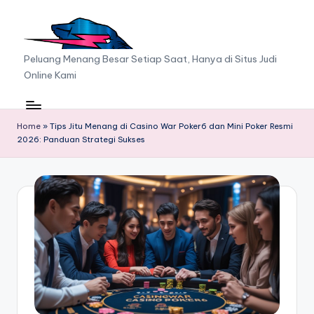
Skip
to
A
Peluang Menang Besar Setiap Saat, Hanya di Situs Judi
content
Online Kami
A
F
C
Home
»
Tips Jitu Menang di Casino War Poker6 dan Mini Poker Resmi
2026: Panduan Strategi Sukses
G