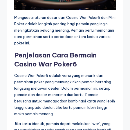
Menguasai aturan dasar dari Casino War Poker6 dan Mini
Poker adalah langkah penting bagi pemain yang ingin
meningkatkan peluang menang. Pemain perlu memahami
cara permainan serta perbedaan antara kedua variasi
poker ini.
Penjelasan Cara Bermain
Casino War Poker6
Casino War Poker6 adalah versi yang menarik dari
permainan poker yang memungkinkan pemain bersaing
langsung melawan dealer. Dalam permainan ini, setiap
pemain dan dealer menerima dua kartu. Pemain
berusaha untuk mendapatkan kombinasi kartu yang lebih
tinggi daripada dealer. Jika kartu pemain lebih tinggi,
maka pemain menang.
Jika kartu identik, pemain dapat melakukan ‘war’, yang