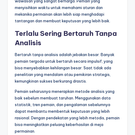
wawasan yang sangat berharga. Pemain yang
menyisihkan waktu untuk memahami aturan dan
mekanika permainan akan lebih siap menghadapi
tantangan dan membuat keputusan yang lebih baik.
Terlalu Sering Bertaruh Tanpa
Analisis
Bertaruh tanpa analisis adalah jebakan besar. Banyak
pemain tergoda untuk bertaruh secara impulsif, yang
bisa menyebabkan kehilangan besar. Saat tidak ada
penelitian yang mendalam atau pemikiran strategis,
kemungkinan sukses berkurang drastis.
Pemain seharusnya menerapkan metode analisis yang
baik sebelum membuat taruhan. Menggunakan data
statistik, tren pemain, dan pengalaman sebelumnya
dapat membantu membentuk keputusan yang lebih
rasional. Dengan pendekatan yang lebih metodis, pemain
bisa meningkatkan peluang keberhasilan di meja
permainan.