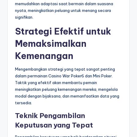
memudahkan adaptasi saat bermain dalam suasana
nyata, meningkatkan peluang untuk menang secara
signifikan.
Strategi Efektif untuk
Memaksimalkan
Kemenangan
Mengembangkan strategi yang tepat sangat penting
dalam permainan Casino War Poker6 dan Mini Poker.
Taktik yang efektif akan membantu pemain
meningkatkan peluang kemenangan mereka, mengelola
modal dengan bijaksana, dan memanfaatkan data yang
tersedia.
Teknik Pengambilan
Keputusan yang Tepat