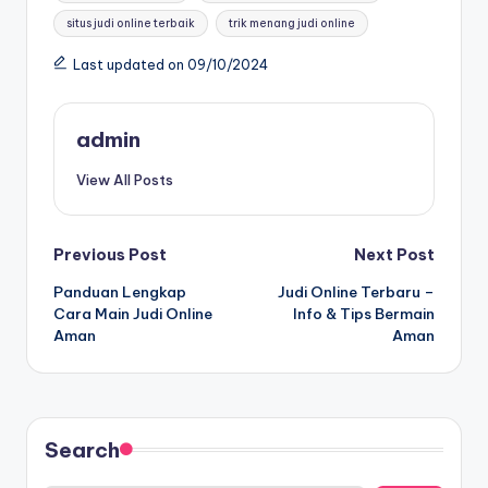
situs judi online terbaik
trik menang judi online
Last updated on 09/10/2024
admin
View All Posts
Post
Previous Post
Next Post
Panduan Lengkap
Judi Online Terbaru –
navigation
Cara Main Judi Online
Info & Tips Bermain
Aman
Aman
Search