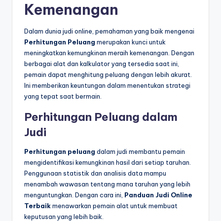
Kemenangan
Dalam dunia judi online, pemahaman yang baik mengenai
Perhitungan Peluang
merupakan kunci untuk
meningkatkan kemungkinan meraih kemenangan. Dengan
berbagai alat dan kalkulator yang tersedia saat ini,
pemain dapat menghitung peluang dengan lebih akurat.
Ini memberikan keuntungan dalam menentukan strategi
yang tepat saat bermain.
Perhitungan Peluang dalam
Judi
Perhitungan peluang
dalam judi membantu pemain
mengidentifikasi kemungkinan hasil dari setiap taruhan.
Penggunaan statistik dan analisis data mampu
menambah wawasan tentang mana taruhan yang lebih
menguntungkan. Dengan cara ini,
Panduan Judi Online
Terbaik
menawarkan pemain alat untuk membuat
keputusan yang lebih baik.