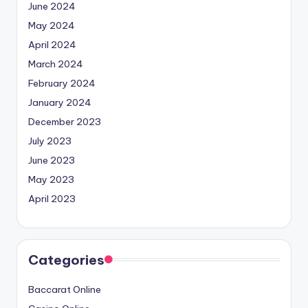
June 2024
May 2024
April 2024
March 2024
February 2024
January 2024
December 2023
July 2023
June 2023
May 2023
April 2023
Categories
Baccarat Online