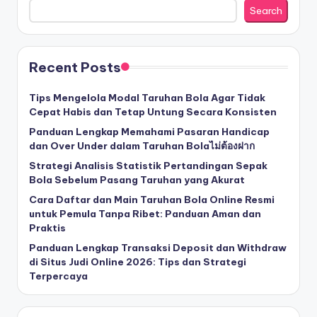
Search
Recent Posts
Tips Mengelola Modal Taruhan Bola Agar Tidak
Cepat Habis dan Tetap Untung Secara Konsisten
Panduan Lengkap Memahami Pasaran Handicap
dan Over Under dalam Taruhan Bolaไม่ต้องฝาก
Strategi Analisis Statistik Pertandingan Sepak
Bola Sebelum Pasang Taruhan yang Akurat
Cara Daftar dan Main Taruhan Bola Online Resmi
untuk Pemula Tanpa Ribet: Panduan Aman dan
Praktis
Panduan Lengkap Transaksi Deposit dan Withdraw
di Situs Judi Online 2026: Tips dan Strategi
Terpercaya