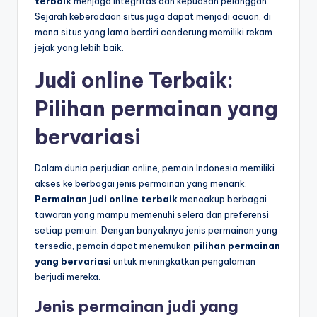
terbaik
menjaga integritas dan kepuasan pelanggan.
Sejarah keberadaan situs juga dapat menjadi acuan, di
mana situs yang lama berdiri cenderung memiliki rekam
jejak yang lebih baik.
Judi online Terbaik:
Pilihan permainan yang
bervariasi
Dalam dunia perjudian online, pemain Indonesia memiliki
akses ke berbagai jenis permainan yang menarik.
Permainan judi online terbaik
mencakup berbagai
tawaran yang mampu memenuhi selera dan preferensi
setiap pemain. Dengan banyaknya jenis permainan yang
tersedia, pemain dapat menemukan
pilihan permainan
yang bervariasi
untuk meningkatkan pengalaman
berjudi mereka.
Jenis permainan judi yang