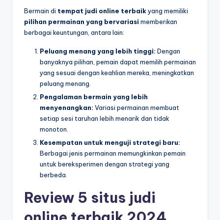
Bermain di
tempat judi online terbaik
yang memiliki
pilihan permainan yang bervariasi
memberikan
berbagai keuntungan, antara lain:
Peluang menang yang lebih tinggi:
Dengan
banyaknya pilihan, pemain dapat memilih permainan
yang sesuai dengan keahlian mereka, meningkatkan
peluang menang.
Pengalaman bermain yang lebih
menyenangkan:
Variasi permainan membuat
setiap sesi taruhan lebih menarik dan tidak
monoton.
Kesempatan untuk menguji strategi baru:
Berbagai jenis permainan memungkinkan pemain
untuk bereksperimen dengan strategi yang
berbeda.
Review 5 situs judi
online terbaik 2024