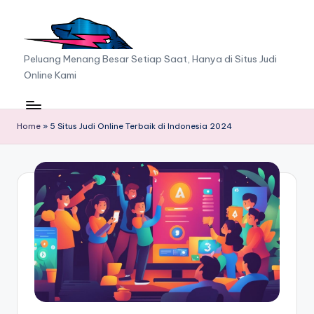
Skip
to
A
Peluang Menang Besar Setiap Saat, Hanya di Situs Judi
content
Online Kami
A
F
C
Home
»
5 Situs Judi Online Terbaik di Indonesia 2024
G