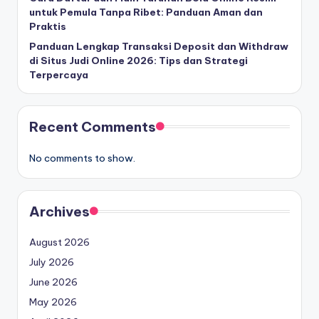
untuk Pemula Tanpa Ribet: Panduan Aman dan
Praktis
Panduan Lengkap Transaksi Deposit dan Withdraw
di Situs Judi Online 2026: Tips dan Strategi
Terpercaya
Recent Comments
No comments to show.
Archives
August 2026
July 2026
June 2026
May 2026