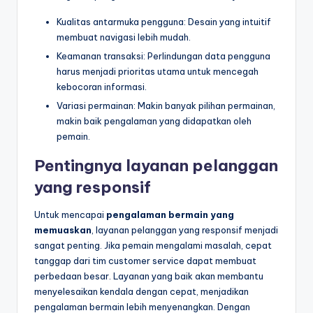
Kualitas antarmuka pengguna: Desain yang intuitif
membuat navigasi lebih mudah.
Keamanan transaksi: Perlindungan data pengguna
harus menjadi prioritas utama untuk mencegah
kebocoran informasi.
Variasi permainan: Makin banyak pilihan permainan,
makin baik pengalaman yang didapatkan oleh
pemain.
Pentingnya layanan pelanggan
yang responsif
Untuk mencapai
pengalaman bermain yang
memuaskan
, layanan pelanggan yang responsif menjadi
sangat penting. Jika pemain mengalami masalah, cepat
tanggap dari tim customer service dapat membuat
perbedaan besar. Layanan yang baik akan membantu
menyelesaikan kendala dengan cepat, menjadikan
pengalaman bermain lebih menyenangkan. Dengan