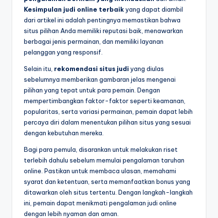
Kesimpulan judi online terbaik
yang dapat diambil
dari artikel ini adalah pentingnya memastikan bahwa
situs pilihan Anda memiliki reputasi baik, menawarkan
berbagai jenis permainan, dan memiliki layanan
pelanggan yang responsif.
Selain itu,
rekomendasi situs judi
yang diulas
sebelumnya memberikan gambaran jelas mengenai
pilihan yang tepat untuk para pemain. Dengan
mempertimbangkan faktor-faktor seperti keamanan,
popularitas, serta variasi permainan, pemain dapat lebih
percaya diri dalam menentukan pilihan situs yang sesuai
dengan kebutuhan mereka.
Bagi para pemula, disarankan untuk melakukan riset
terlebih dahulu sebelum memulai pengalaman taruhan
online. Pastikan untuk membaca ulasan, memahami
syarat dan ketentuan, serta memanfaatkan bonus yang
ditawarkan oleh situs tertentu. Dengan langkah-langkah
ini, pemain dapat menikmati pengalaman judi online
dengan lebih nyaman dan aman.