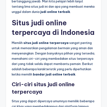
bertanggung jawab. Mari kita pelajari lebih lanjut
tentang lima situs judi ini dan apa yang membuat mereka
unggul dalam dunia
judi online terbaik
.
Situs judi online
terpercaya di Indonesia
Memilih
situs judi online terpercaya
sangat penting
untuk memastikan pengalaman bermain yang aman dan
menyenangkan. Dengan banyaknya pilihan yang tersedia,
memahami ciri-ciri yang membedakan situs terpercaya
dari yang tidak selalu dapat membantu pemain. Berikut
adalah beberapa karakteristik yang perlu diperhatikan
ketika memilih
bandar judi online terbaik
.
Ciri-ciri situs judi online
terpercaya
Situs yang dapat dipercaya umumnya memiliki beberapa
ciri khas yang membedakannya dari platform lainnya.