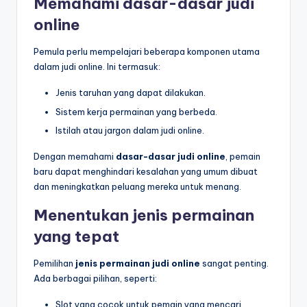
Memahami dasar-dasar judi
online
Pemula perlu mempelajari beberapa komponen utama
dalam judi online. Ini termasuk:
Jenis taruhan yang dapat dilakukan.
Sistem kerja permainan yang berbeda.
Istilah atau jargon dalam judi online.
Dengan memahami
dasar-dasar judi online
, pemain
baru dapat menghindari kesalahan yang umum dibuat
dan meningkatkan peluang mereka untuk menang.
Menentukan jenis permainan
yang tepat
Pemilihan
jenis permainan judi online
sangat penting.
Ada berbagai pilihan, seperti:
Slot yang cocok untuk pemain yang mencari