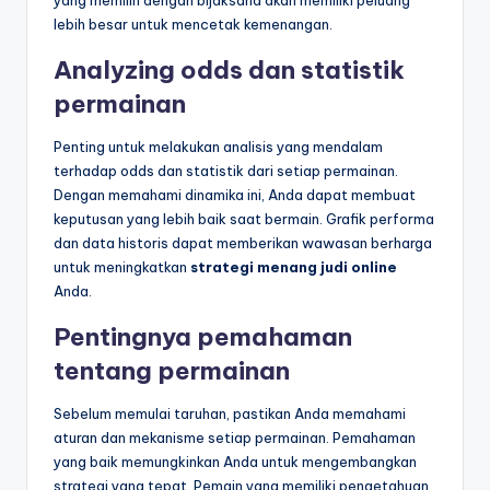
lebih besar untuk mencetak kemenangan.
Analyzing odds dan statistik
permainan
Penting untuk melakukan analisis yang mendalam
terhadap odds dan statistik dari setiap permainan.
Dengan memahami dinamika ini, Anda dapat membuat
keputusan yang lebih baik saat bermain. Grafik performa
dan data historis dapat memberikan wawasan berharga
untuk meningkatkan
strategi menang judi online
Anda.
Pentingnya pemahaman
tentang permainan
Sebelum memulai taruhan, pastikan Anda memahami
aturan dan mekanisme setiap permainan. Pemahaman
yang baik memungkinkan Anda untuk mengembangkan
strategi yang tepat. Pemain yang memiliki pengetahuan