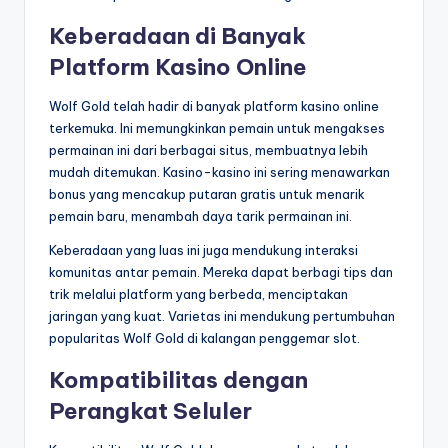
Keberadaan di Banyak
Platform Kasino Online
Wolf Gold telah hadir di banyak platform kasino online
terkemuka. Ini memungkinkan pemain untuk mengakses
permainan ini dari berbagai situs, membuatnya lebih
mudah ditemukan. Kasino-kasino ini sering menawarkan
bonus yang mencakup putaran gratis untuk menarik
pemain baru, menambah daya tarik permainan ini.
Keberadaan yang luas ini juga mendukung interaksi
komunitas antar pemain. Mereka dapat berbagi tips dan
trik melalui platform yang berbeda, menciptakan
jaringan yang kuat. Varietas ini mendukung pertumbuhan
popularitas Wolf Gold di kalangan penggemar slot.
Kompatibilitas dengan
Perangkat Seluler