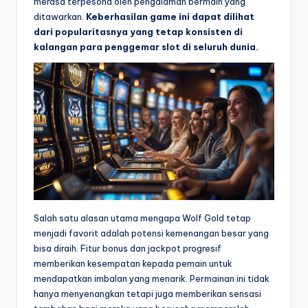
merasa terpesona oleh pengalaman bermain yang
ditawarkan.
Keberhasilan game ini dapat dilihat
dari popularitasnya yang tetap konsisten di
kalangan para penggemar slot di seluruh dunia.
Salah satu alasan utama mengapa Wolf Gold tetap
menjadi favorit adalah potensi kemenangan besar yang
bisa diraih. Fitur bonus dan jackpot progresif
memberikan kesempatan kepada pemain untuk
mendapatkan imbalan yang menarik. Permainan ini tidak
hanya menyenangkan tetapi juga memberikan sensasi