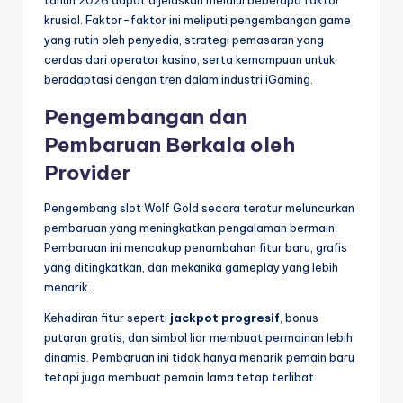
tahun 2026 dapat dijelaskan melalui beberapa faktor
krusial. Faktor-faktor ini meliputi pengembangan game
yang rutin oleh penyedia, strategi pemasaran yang
cerdas dari operator kasino, serta kemampuan untuk
beradaptasi dengan tren dalam industri iGaming.
Pengembangan dan
Pembaruan Berkala oleh
Provider
Pengembang slot Wolf Gold secara teratur meluncurkan
pembaruan yang meningkatkan pengalaman bermain.
Pembaruan ini mencakup penambahan fitur baru, grafis
yang ditingkatkan, dan mekanika gameplay yang lebih
menarik.
Kehadiran fitur seperti
jackpot progresif
, bonus
putaran gratis, dan simbol liar membuat permainan lebih
dinamis. Pembaruan ini tidak hanya menarik pemain baru
tetapi juga membuat pemain lama tetap terlibat.