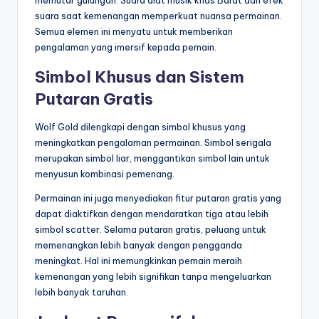
memutar gulungan. Suara alat musik khas Barat dan efek
suara saat kemenangan memperkuat nuansa permainan.
Semua elemen ini menyatu untuk memberikan
pengalaman yang imersif kepada pemain.
Simbol Khusus dan Sistem
Putaran Gratis
Wolf Gold dilengkapi dengan simbol khusus yang
meningkatkan pengalaman permainan. Simbol serigala
merupakan simbol liar, menggantikan simbol lain untuk
menyusun kombinasi pemenang.
Permainan ini juga menyediakan fitur putaran gratis yang
dapat diaktifkan dengan mendaratkan tiga atau lebih
simbol scatter. Selama putaran gratis, peluang untuk
memenangkan lebih banyak dengan pengganda
meningkat. Hal ini memungkinkan pemain meraih
kemenangan yang lebih signifikan tanpa mengeluarkan
lebih banyak taruhan.