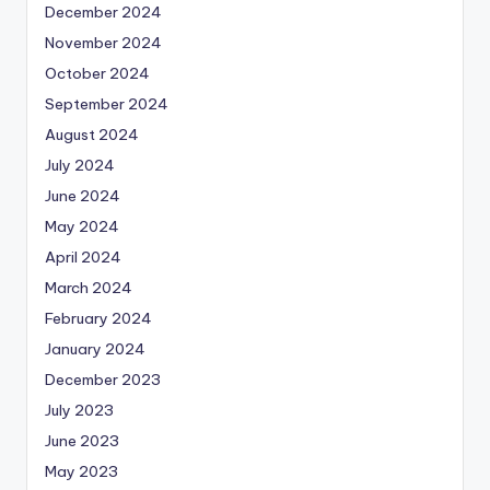
December 2024
November 2024
October 2024
September 2024
August 2024
July 2024
June 2024
May 2024
April 2024
March 2024
February 2024
January 2024
December 2023
July 2023
June 2023
May 2023