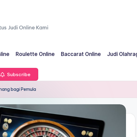
us Judi Online Kami
line
Roulette Online
Baccarat Online
Judi Olahra
Subscribe
enang bagi Pemula