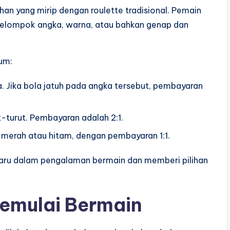
han yang mirip dengan roulette tradisional. Pemain
elompok angka, warna, atau bahkan genap dan
um:
a. Jika bola jatuh pada angka tersebut, pembayaran
t-turut. Pembayaran adalah 2:1.
 merah atau hitam, dengan pembayaran 1:1.
baru dalam pengalaman bermain dan memberi pilihan
emulai Bermain