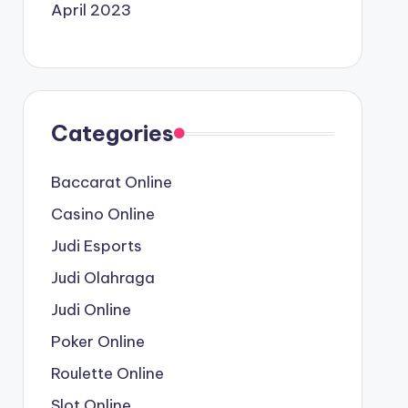
April 2023
Categories
Baccarat Online
Casino Online
Judi Esports
Judi Olahraga
Judi Online
Poker Online
Roulette Online
Slot Online