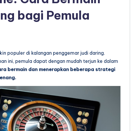
ang bagi Pemula
in populer di kalangan penggemar judi daring.
n ini, pemula dapat dengan mudah terjun ke dalam
ra bermain dan menerapkan beberapa strategi
menang.